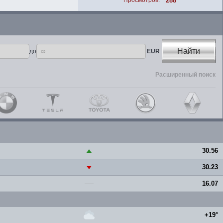
288
Просмотров:
Найти
до
EUR
Расширенный поиск
30.56
▲
30.23
▼
16.07
—
+19°