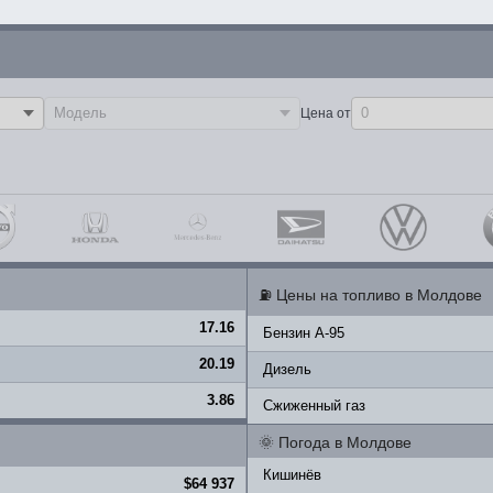
Цена от
⛽
Цены на топливо в Молдове
17.16
Бензин A-95
20.19
Дизель
3.86
Сжиженный газ
🌞
Погода в Молдове
Кишинёв
$64 937