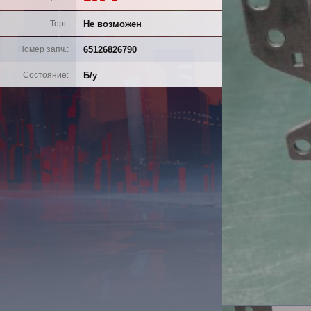
Не возможен
Торг
65126826790
Номер запч.
Б/у
Состояние