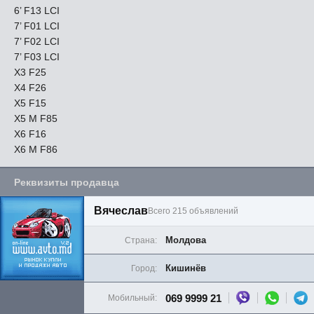
6’ F13 LCI
7’ F01 LCI
7’ F02 LCI
7’ F03 LCI
X3 F25
X4 F26
X5 F15
X5 M F85
X6 F16
X6 M F86
Реквизиты продавца
Вячеслав
Всего 215 объявлений
Молдова
Страна:
Кишинёв
Город:
069 9999 21
Мобильный: