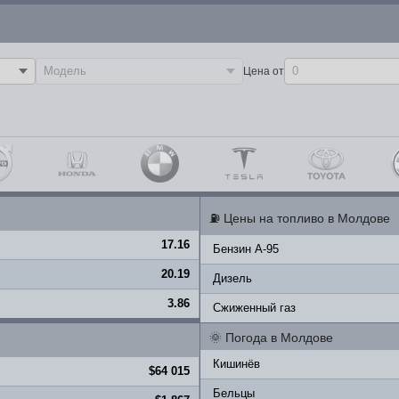
Цена от
⛽
Цены на топливо в Молдове
17.16
Бензин A-95
20.19
Дизель
3.86
Сжиженный газ
🌞
Погода в Молдове
Кишинёв
$64 015
Бельцы