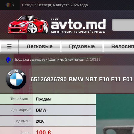
Сегодня
Четверг, 6 августа 2026 года
Легковые
Грузовые
Велоси
☰
🏠
/
/
/
Продажа запчастей
Датчики, Электрика
ID:
10319
65126826790 BMW NBT F10 F11 F01
Продам
Тип объяв.
BMW
Для марки
2016
Год вып.
100 €
Цена