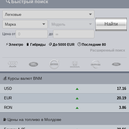
🔍 Быстрый поиск
Найти
Цена от
до
⚡
🪙
🕒
🔋
Электро
Гибриды
До 5000 EUR
Последние 80
Расширенный поиск
💰
Курсы валют BNM
USD
17.16
▲
EUR
20.19
▲
RON
3.86
▲
⛽
Цены на топливо в Молдове