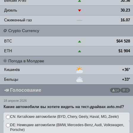
Бензин A-95
30.56
▲
Дизель
30.23
▼
Сжиженный газ
16.07
—
🪙
Crypto Currency
BTC
$64 528
▲
ETH
$1 904
▲
🌞
Погода в Молдове
Кишинёв
+36°
Бельцы
+33°
📣
Голосование
14
💬 0
18 апреля 2026
Какие автомобили вы хотите видеть на тест-драйвах avto.md?
CN: Китайские автомобили (BYD, Chery, Geely, Haval, MG, Zeekr)
DE: Немецкие автомобили (BMW, Mercedes-Benz, Audi, Volkswagen,
Porsche)