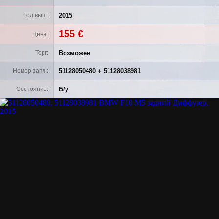
2015
Год вып.
155 €
Цена
Возможен
Торг
51128050480 + 51128038981
Номер запч.
Б/у
Состояние