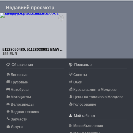
Недавний просмотр
51128050480, 51128038981 BMW F10 М5 задний Диффузер
155 EUR
📋
📚
Объявления
Полезные
🚘
💡
Легковые
Советы
🚚
🎨
Грузовые
Обои
🚌
💰
Автобусы
Курсы валют в Молдове
🏍
⛽
Мотоциклы
Цены на топливо в Молдове
🚲
📥
Велосипеды
Голосование
⛵
Водная техника
👤
Мой кабинет
🔧
Запчасти
📝
Мои объявления
💼
Услуги