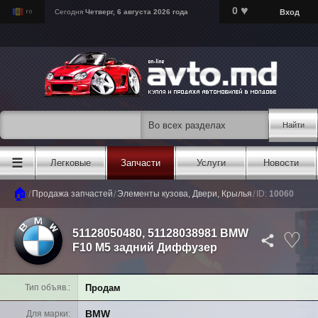
♥
0
Вход
Сегодня
Четверг, 6 августа 2026 года
Найти
☰
Легковые
Запчасти
Услуги
Новости
🏠
/
/
/
Продажа запчастей
Элементы кузова, Двери, Крылья
ID:
10060
51128050480, 51128038981 BMW
F10 М5 задний Диффузер
Продам
Тип объяв.
BMW
Для марки