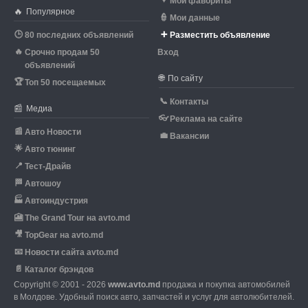
♥
Мои фавориты
🔥
Популярное
👮
Мои данные
🕒
➕
80 последних объявлений
Разместить объявление
🔥
Срочно продам 50
Вход
объявлений
🌐
По сайту
🏆
Топ 50 посещаемых
📞
Контакты
📰
Медиа
👓
Реклама на сайте
📰
Авто Новости
💼
Вакансии
🌟
Авто тюнинг
📍
Тест-Драйв
🏁
Автошоу
🏭
Автоиндустрия
🎦
The Grand Tour на avto.md
🎥
TopGear на avto.md
📧
Новости сайта avto.md
📄
Каталог брэндов
Copyright © 2001 - 2026
www.avto.md
продажа и покупка автомобилей
в Молдове. Удобный поиск авто, запчастей и услуг для автолюбителей.