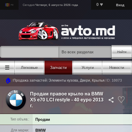
♥
0
Вход
Сегодня
Четверг, 6 августа 2026 года
Найти
☰
Легковые
Запчасти
Услуги
Новости
🏠
/
/
/
Продажа запчастей
Элементы кузова, Двери, Крылья
ID:
10073
Продам правое крыло на BMW
X5 e70 LCI restyle - 40 еуро 2013
г.
Продам
Тип объяв.
BMW
Для марки