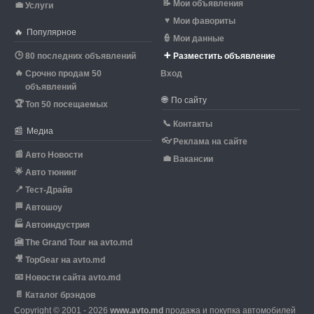
📝
Мои объявления
💼
Услуги
♥
Мои фавориты
🔥
Популярное
👮
Мои данные
🕒
➕
80 последних объявлений
Разместить объявление
🔥
Срочно продам 50
Вход
объявлений
🌐
По сайту
🏆
Топ 50 посещаемых
📞
Контакты
📰
Медиа
👓
Реклама на сайте
📰
Авто Новости
💼
Вакансии
🌟
Авто тюнинг
📍
Тест-Драйв
🏁
Автошоу
🏭
Автоиндустрия
🎦
The Grand Tour на avto.md
🎥
TopGear на avto.md
📧
Новости сайта avto.md
📄
Каталог брэндов
Copyright © 2001 - 2026
www.avto.md
продажа и покупка автомобилей