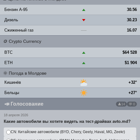
Бензин A-95
30.56
▲
Дизель
30.23
▼
Сжиженный газ
16.07
—
🪙
Crypto Currency
BTC
$64 528
▲
ETH
$1 904
▲
🌞
Погода в Молдове
Кишинёв
+32°
Бельцы
+27°
📣
Голосование
14
💬 0
18 апреля 2026
Какие автомобили вы хотите видеть на тест-драйвах avto.md?
CN: Китайские автомобили (BYD, Chery, Geely, Haval, MG, Zeekr)