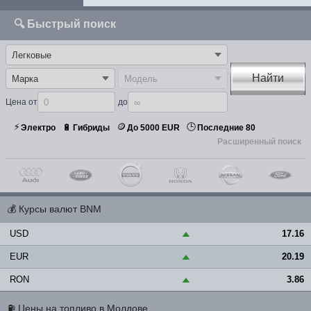
🔍 Быстрый поиск
Найти
Цена от
до
⚡
🪙
🕒
🔋
Электро
Гибриды
До 5000 EUR
Последние 80
Расширенный поиск
💰
Курсы валют BNM
USD
17.16
▲
EUR
20.19
▲
RON
3.86
▲
⛽
Цены на топливо в Молдове