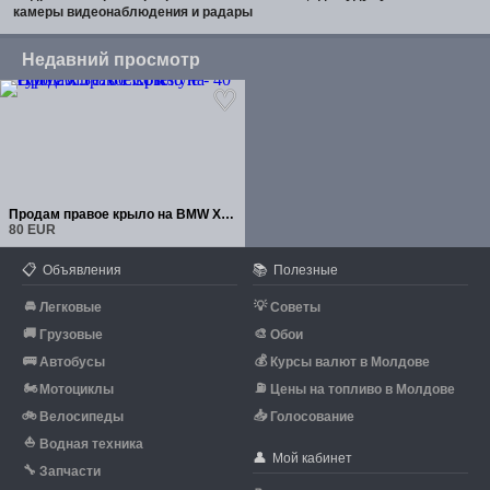
камеры видеонаблюдения и радары
Недавний просмотр
Продам правое крыло на BMW X5 e70 LCI restyle - 40 еуро 2013 г.
80 EUR
📋
📚
Объявления
Полезные
🚘
💡
Легковые
Советы
🚚
🎨
Грузовые
Обои
🚌
💰
Автобусы
Курсы валют в Молдове
🏍
⛽
Мотоциклы
Цены на топливо в Молдове
🚲
📥
Велосипеды
Голосование
⛵
Водная техника
👤
Мой кабинет
🔧
Запчасти