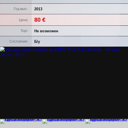
2013
Год вып.
80 €
Цена
Не возможен
Торг
Б/у
Состояние