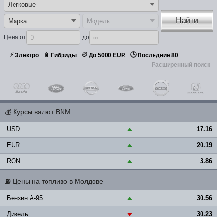
Найти
Цена от
до
⚡
🪙
🕒
🔋
Электро
Гибриды
До 5000 EUR
Последние 80
Расширенный поиск
💰
Курсы валют BNM
USD
17.16
▲
EUR
20.19
▲
RON
3.86
▲
⛽
Цены на топливо в Молдове
Бензин A-95
30.56
▲
Дизель
30.23
▼