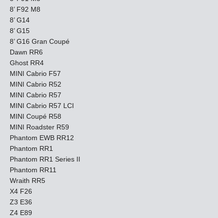
8’ F92 M8
8’ G14
8’ G15
8’ G16 Gran Coupé
Dawn RR6
Ghost RR4
MINI Cabrio F57
MINI Cabrio R52
MINI Cabrio R57
MINI Cabrio R57 LCI
MINI Coupé R58
MINI Roadster R59
Phantom EWB RR12
Phantom RR1
Phantom RR1 Series II
Phantom RR11
Wraith RR5
X4 F26
Z3 E36
Z4 E89