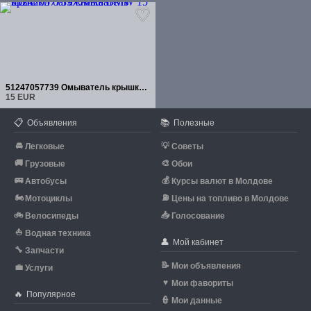
51247057739 Омыватель крышки багажника BMW
15 EUR
📋
📚
Объявления
Полезные
🚘
💡
Легковые
Советы
🚚
🎨
Грузовые
Обои
🚌
💰
Автобусы
Курсы валют в Молдове
🏍
⛽
Мотоциклы
Цены на топливо в Молдове
🚲
📥
Велосипеды
Голосование
⛵
Водная техника
👤
Мой кабинет
🔧
Запчасти
📝
Мои объявления
💼
Услуги
♥
Мои фавориты
🔥
Популярное
👮
Мои данные