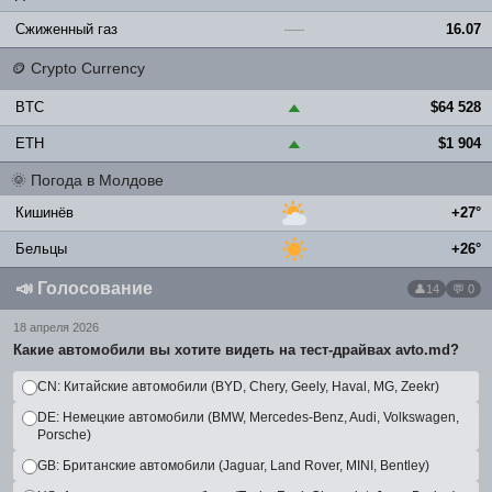
Сжиженный газ
16.07
—
🪙
Crypto Currency
BTC
$64 528
▲
ETH
$1 904
▲
🌞
Погода в Молдове
Кишинёв
+27°
Бельцы
+26°
📣
Голосование
14
💬 0
18 апреля 2026
Какие автомобили вы хотите видеть на тест-драйвах avto.md?
CN: Китайские автомобили (BYD, Chery, Geely, Haval, MG, Zeekr)
DE: Немецкие автомобили (BMW, Mercedes-Benz, Audi, Volkswagen,
Porsche)
GB: Британские автомобили (Jaguar, Land Rover, MINI, Bentley)