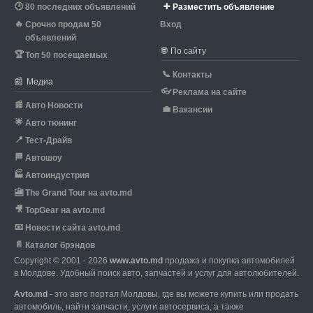
🕒
➕
80 последних объявлений
Разместить объявление
🔥
Срочно продам 50
Вход
объявлений
🌐
По сайту
🏆
Топ 50 посещаемых
📞
Контакты
📰
Медиа
👓
Реклама на сайте
📰
Авто Новости
💼
Вакансии
🌟
Авто тюнинг
📍
Тест-Драйв
🏁
Автошоу
🏭
Автоиндустрия
🎦
The Grand Tour на avto.md
🎥
TopGear на avto.md
📧
Новости сайта avto.md
📄
Каталог брэндов
Copyright © 2001 - 2026
www.avto.md
продажа и покупка автомобилей
в Молдове. Удобный поиск авто, запчастей и услуг для автолюбителей.
Avto.md
- это авто портал Молдовы, где вы можете купить или продать
автомобиль,
найти запчасти, услуги автосервиса, а также