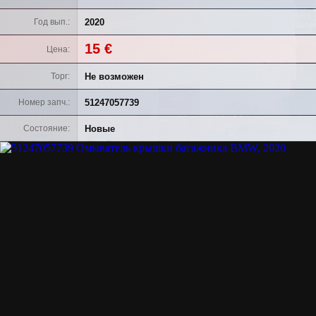
2020
Год вып.
15 €
Цена
Не возможен
Торг
51247057739
Номер запч.
Новые
Состояние