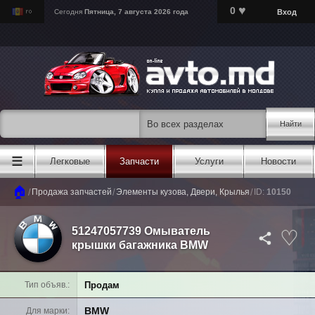
♥
0
Вход
Сегодня
Пятница, 7 августа 2026 года
Найти
☰
Легковые
Запчасти
Услуги
Новости
🏠
/
/
/
Продажа запчастей
Элементы кузова, Двери, Крылья
ID:
10150
51247057739 Омыватель
крышки багажника BMW
Продам
Тип объяв.
BMW
Для марки