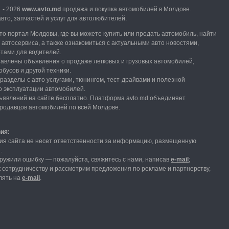
1 - 2026
www.avto.md
продажа и покупка автомобилей в Молдове.
вто, запчастей и услуг для автолюбителей.
вто портал Молдовы, где вы можете купить или продать автомобиль,
найти
и автосервиса, а также ознакомиться с актуальными авто новостями,
етами для водителей.
тавлены объявления о продаже легковых и грузовых автомобилей,
обусов и другой техники.
разделы с авто услугами,
тюнингом, тест-драйвами и полезной
 эксплуатации автомобилей.
явлений на сайте бесплатно.
Платформа avto.md объединяет
продавцов автомобилей по всей Молдове.
вия:
ия сайта не несет ответственности за информацию, размещенную
и.
ружили ошибку — пожалуйста, свяжитесь с нами
, написав
е-mail
;
 сотрудничеству и рассмотрим предложения по рекламе и партнерству,
лять на
е-mail
.