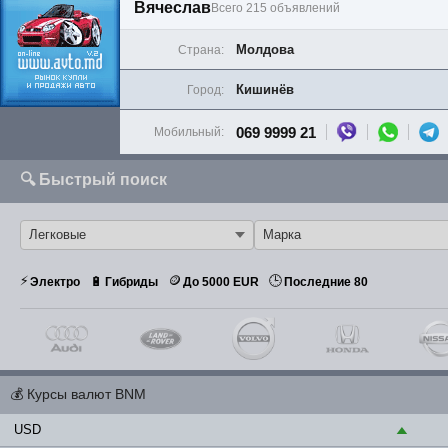
Вячеслав
Всего 215 объявлений
Молдова
Страна:
Кишинёв
Город:
069 9999 21
Мобильный:
🔍 Быстрый поиск
⚡
🪙
🕒
🔋
Электро
Гибриды
До 5000 EUR
Последние 80
💰
Курсы валют BNM
USD
▲