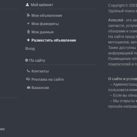
👤
Мой кабинет
Copyright © 200
Удобный поиск а
📝
Мои объявления
Avto.md
- это а
♥
Мои фавориты
запчасти, услуг
обзорами и сов
👮
Мои данные
На сайте предс
➕
Разместить объявление
мотоциклов, авт
Также доступны 
Вход
информацией по
d
Размещение объ
🌐
По сайту
покупателей и 
📞
Контакты
О сайте и усло
👓
Реклама на сайте
–
Администрац
💼
Вакансии
пользователям
–
Если вы обна
– Мы открыты к
просьба направ
ове