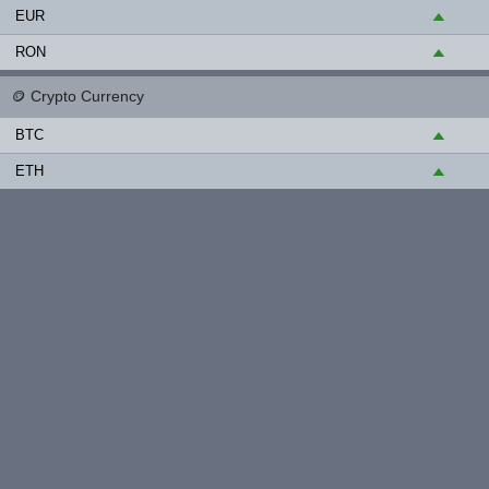
EUR
▲
RON
▲
🪙
Crypto Currency
BTC
▲
ETH
▲