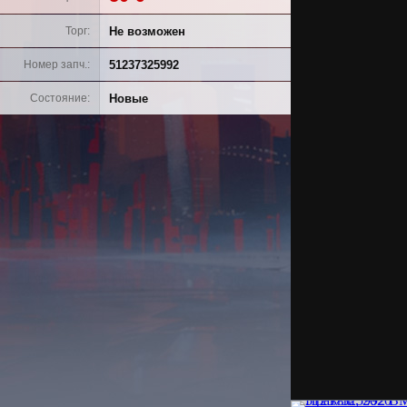
Не возможен
Торг
51237325992
Номер запч.
Новые
Состояние