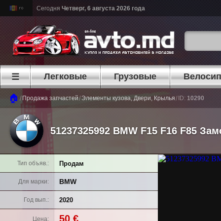
Сегодня
Четверг, 6 августа 2026 года
Легковые
Грузовые
Велоси
☰
🏠
/
/
/
Продажа запчастей
Элементы кузова, Двери, Крылья
ID:
10290
51237325992 BMW F15 F16 F85 Зам
Продам
Тип объяв.
BMW
Для марки
2020
Год вып.
50 €
Цена