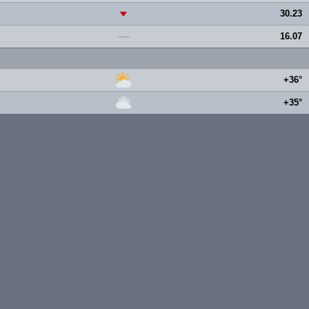
30.23
▼
16.07
—
+36°
+35°