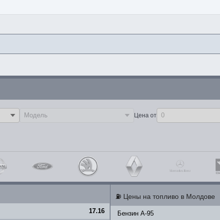
Цена от
⛽
Цены на топливо в Молдове
17.16
Бензин A-95