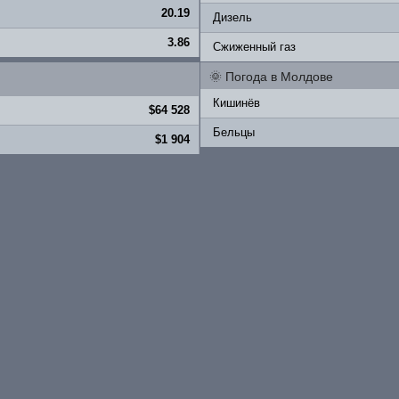
20.19
Дизель
3.86
Сжиженный газ
🌞
Погода в Молдове
Кишинёв
$64 528
Бельцы
$1 904