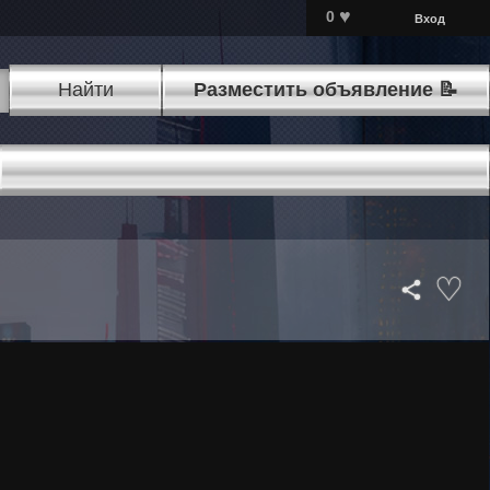
♥
0
Вход
Найти
Разместить объявление 📝