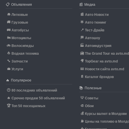
📋
📰
Объявления
Медиа
🚘
📰
Легковые
Авто Новости
🚚
🌟
Грузовые
Авто тюнинг
🚌
📍
Автобусы
Тест-Драйв
🏍
🏁
Мотоциклы
Автошоу
🚲
🏭
Велосипеды
Автоиндустрия
⛵
🎦
Водная техника
The Grand Tour на avto.m
🔧
🎥
Запчасти
TopGear на avto.md
💼
📧
Услуги
Новости сайта avto.md
📄
Каталог брэндов
🔥
Популярное
📚
Полезные
🕒
80 последних объявлений
🔥
💡
Срочно продам 50 объявлений
Советы
🏆
🎨
Топ 50 посещаемых
Обои
💰
Курсы валют в Молдове
⛽
Цены на топливо в Молд