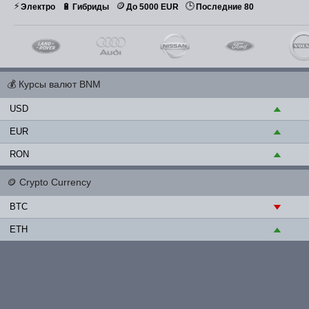
⚡
🪙
🕒
🔋
Электро
Гибриды
До 5000 EUR
Последние 80
💰
Курсы валют BNM
USD
▲
EUR
▲
RON
▲
🪙
Crypto Currency
BTC
▼
ETH
▲