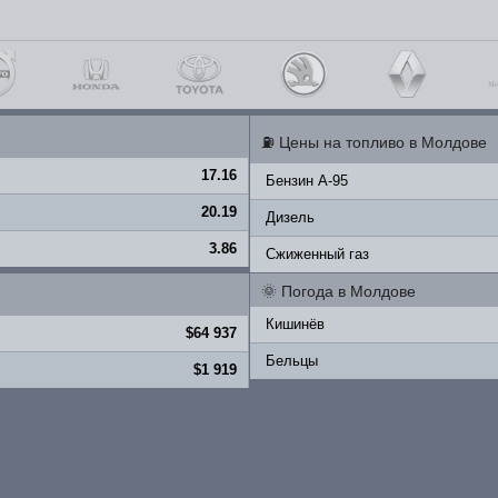
⛽
Цены на топливо в Молдове
17.16
Бензин A-95
20.19
Дизель
3.86
Сжиженный газ
🌞
Погода в Молдове
Кишинёв
$64 937
Бельцы
$1 919