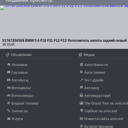
Недавний просмотр
51767206569 BMW 5 6 F10 F11 F12 F13 Уплотнитель капота задний левый
30 EUR
📋
📰
Объявления
Медиа
🚘
📰
Легковые
Авто Новости
🚚
🌟
Грузовые
Авто тюнинг
🚌
📍
Автобусы
Тест-Драйв
🏍
🏁
Мотоциклы
Автошоу
🚲
🏭
Велосипеды
Автоиндустрия
⛵
🎦
Водная техника
The Grand Tour на avto.m
🔧
🎥
Запчасти
TopGear на avto.md
💼
📧
Услуги
Новости сайта avto.md
📄
Каталог брэндов