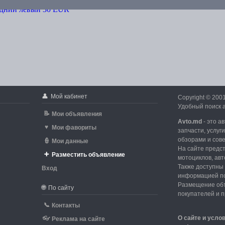
👤
Мой кабинет
Copyright © 200
Удобный поиск а
📝
Мои объявления
Avto.md
- это а
♥
Мои фавориты
запчасти, услуг
обзорами и сов
👮
Мои данные
На сайте предс
➕
Разместить объявление
мотоциклов, авт
Также доступны 
Вход
информацией по
d
Размещение объ
🌐
По сайту
покупателей и 
📞
Контакты
О сайте и усло
👓
Реклама на сайте