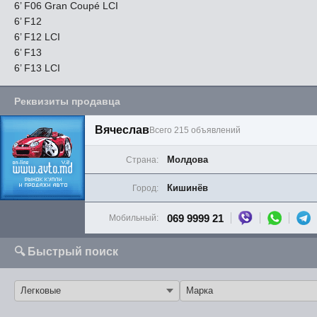
6’ F06 Gran Coupé LCI
6’ F12
6’ F12 LCI
6’ F13
6’ F13 LCI
Реквизиты продавца
Вячеслав
Всего 215 объявлений
Молдова
Страна:
Кишинёв
Город:
069 9999 21
Мобильный:
🔍 Быстрый поиск