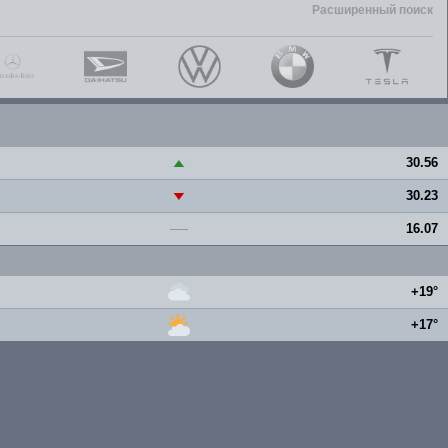
Расширенный поиск
30.56
▲
30.23
▼
16.07
—
+19°
+17°