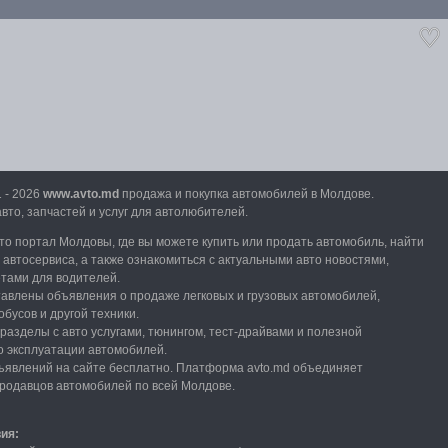
1 - 2026
www.avto.md
продажа и покупка автомобилей в Молдове.
вто, запчастей и услуг для автолюбителей.
вто портал Молдовы, где вы можете купить или продать автомобиль,
найти
и автосервиса, а также ознакомиться с актуальными авто новостями,
етами для водителей.
тавлены объявления о продаже легковых и грузовых автомобилей,
обусов и другой техники.
разделы с авто услугами,
тюнингом, тест-драйвами и полезной
 эксплуатации автомобилей.
явлений на сайте бесплатно.
Платформа avto.md объединяет
продавцов автомобилей по всей Молдове.
вия: