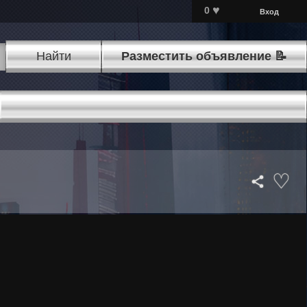
♥
0
Вход
Найти
Разместить объявление 📝