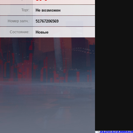
Не возможен
Торг
51767206569
Номер запч.
Новые
Состояние