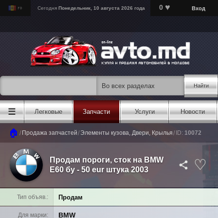
♥
0
Вход
Сегодня
Понедельник, 10 августа 2026 года
Найти
☰
Легковые
Запчасти
Услуги
Новости
🏠
/
/
/
Продажа запчастей
Элементы кузова, Двери, Крылья
ID:
10072
Продам пороги, сток на BMW
Е60 бу - 50 eur штука 2003
Продам
Тип объяв.
BMW
Для марки