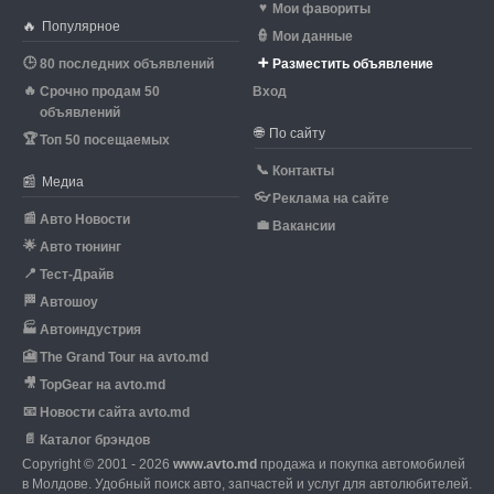
♥
Мои фавориты
🔥
Популярное
👮
Мои данные
🕒
➕
80 последних объявлений
Разместить объявление
🔥
Срочно продам 50
Вход
объявлений
🌐
По сайту
🏆
Топ 50 посещаемых
📞
Контакты
📰
Медиа
👓
Реклама на сайте
📰
Авто Новости
💼
Вакансии
🌟
Авто тюнинг
📍
Тест-Драйв
🏁
Автошоу
🏭
Автоиндустрия
🎦
The Grand Tour на avto.md
🎥
TopGear на avto.md
📧
Новости сайта avto.md
📄
Каталог брэндов
Copyright © 2001 - 2026
www.avto.md
продажа и покупка автомобилей
в Молдове. Удобный поиск авто, запчастей и услуг для автолюбителей.