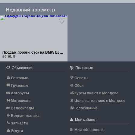
Недавний просмотр
Продам пороги, сток на BMW Е60 бу - 50 eur штука 2003
50 EUR
📋
📚
Объявления
Полезные
🚘
💡
Легковые
Советы
🚚
🎨
Грузовые
Обои
🚌
💰
Автобусы
Курсы валют в Молдове
🏍
⛽
Мотоциклы
Цены на топливо в Молдове
🚲
📥
Велосипеды
Голосование
⛵
Водная техника
👤
Мой кабинет
🔧
Запчасти
📝
Мои объявления
💼
Услуги