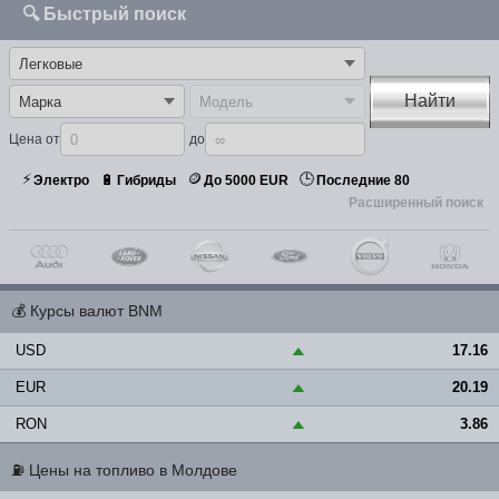
🔍 Быстрый поиск
Найти
Цена от
до
⚡
🪙
🕒
🔋
Электро
Гибриды
До 5000 EUR
Последние 80
Расширенный поиск
💰
Курсы валют BNM
USD
17.16
▲
EUR
20.19
▲
RON
3.86
▲
⛽
Цены на топливо в Молдове