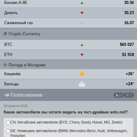
Бензин A-95
30.56
▲
Дизель
30.23
▼
Сжиженный газ
16.07
—
🪙
Crypto Currency
BTC
$65 027
▲
ETH
$1 918
▼
🌞
Погода в Молдове
Кишинёв
+26°
Бельцы
+24°
📣
Голосование
15
💬 0
18 апреля 2026
Какие автомобили вы хотите видеть на тест-драйвах avto.md?
CN: Китайские автомобили (BYD, Chery, Geely, Haval, MG, Zeekr)
DE: Немецкие автомобили (BMW, Mercedes-Benz, Audi, Volkswagen,
Porsche)