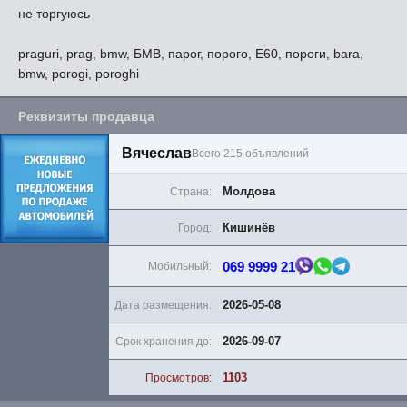
не торгуюсь
praguri, prag, bmw, БМВ, парог, порого, Е60, пороги, bara,
bmw, porogi, poroghi
Реквизиты продавца
Вячеслав
Всего 215 объявлений
Молдова
Страна:
Кишинёв
Город:
069 9999 21
Мобильный:
2026-05-08
Дата размещения:
2026-09-07
Срок хранения до:
1103
Просмотров: