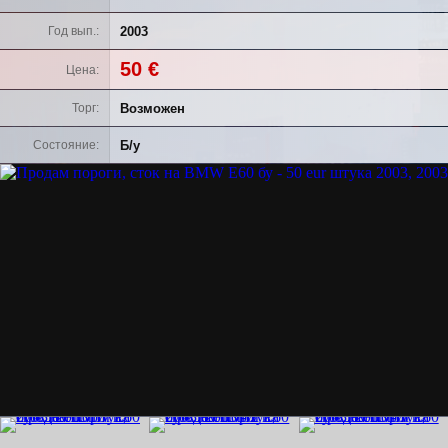
2003
Год вып.
50 €
Цена
Возможен
Торг
Б/у
Состояние