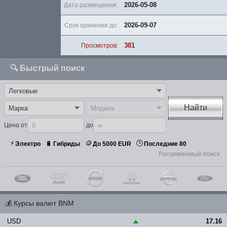
2026-05-08
Дата размещения:
2026-09-07
Срок хранения до:
381
Просмотров:
🔍 Быстрый поиск
Найти
Цена от
до
⚡
🪙
🕒
🔋
Электро
Гибриды
До 5000 EUR
Последние 80
Расширенный поиск
💰
Курсы валют BNM
USD
17.16
▲