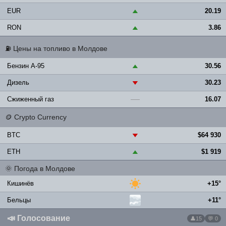
EUR
20.19
▲
RON
3.86
▲
⛽
Цены на топливо в Молдове
Бензин A-95
30.56
▲
Дизель
30.23
▼
Сжиженный газ
16.07
—
🪙
Crypto Currency
BTC
$64 930
▼
ETH
$1 919
▲
🌞
Погода в Молдове
Кишинёв
+15°
Бельцы
+11°
📣
Голосование
15
💬 0