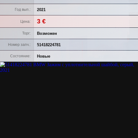
2021
Год вып.
3 €
Цена
Возможен
Торг
51418224781
Номер запч.
Новые
Состояние