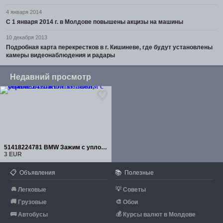
4 января 2014
С 1 января 2014 г. в Молдове повышены акцизы на машины
10 декабря 2013
Подробная карта перекрестков в г. Кишиневе, где будут установлены
камеры видеонаблюдения и радары
Недавний просмотр
51418224781 BMW Зажим с уплотнительной шайбой, серый
3 EUR
📋
📚
Объявления
Полезные
🚘
💡
Легковые
Советы
🚚
🎨
Грузовые
Обои
🚌
💰
Автобусы
Курсы валют в Молдове