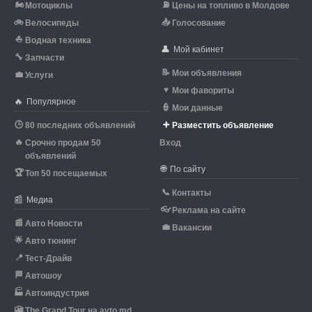
🏍
⛽
Мотоциклы
Цены на топливо в Молдове
🚲
📥
Велосипеды
Голосование
⛵
Водная техника
👤
Мой кабинет
🔧
Запчасти
📝
Мои объявления
💼
Услуги
♥
Мои фавориты
🔥
Популярное
👮
Мои данные
🕒
➕
80 последних объявлений
Разместить объявление
🔥
Срочно продам 50
Вход
объявлений
🌐
По сайту
🏆
Топ 50 посещаемых
📞
Контакты
📰
Медиа
👓
Реклама на сайте
📰
Авто Новости
💼
Вакансии
🌟
Авто тюнинг
📍
Тест-Драйв
🏁
Автошоу
🏭
Автоиндустрия
🎦
The Grand Tour на avto.md