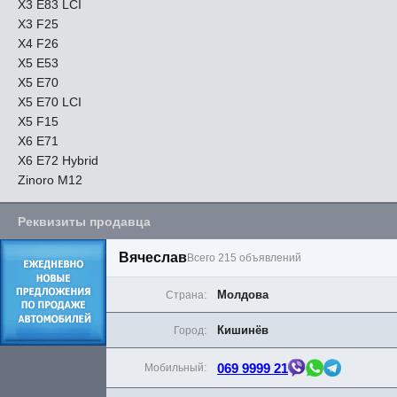
X3 E83 LCI
X3 F25
X4 F26
X5 E53
X5 E70
X5 E70 LCI
X5 F15
X6 E71
X6 E72 Hybrid
Zinoro M12
Реквизиты продавца
Вячеслав
Всего 215 объявлений
Молдова
Страна:
Кишинёв
Город:
069 9999 21
Мобильный: