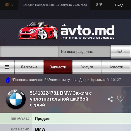
♥
0
Вход
Сегодня
Понедельник, 10 августа 2026 года
Найти
☰
Легковые
Запчасти
Услуги
Новости
🏠
/
/
/
Продажа запчастей
Элементы кузова, Двери, Крылья
ID:
10127
51418224781 BMW Зажим с
уплотнительной шайбой,
серый
Продам
Тип объяв.
BMW
Для марки