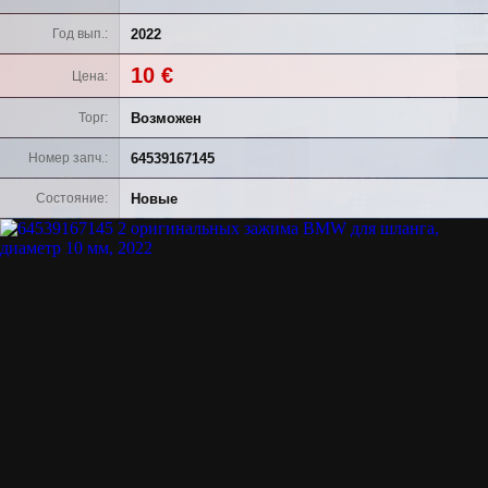
2022
Год вып.
10 €
Цена
Возможен
Торг
64539167145
Номер запч.
Новые
Состояние