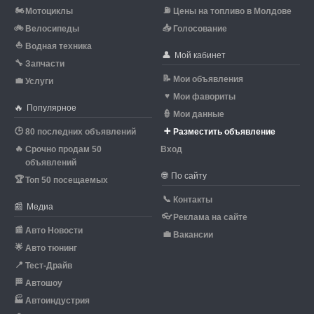
🏍
⛽
Мотоциклы
Цены на топливо в Молдове
🚲
📥
Велосипеды
Голосование
⛵
Водная техника
👤
Мой кабинет
🔧
Запчасти
📝
Мои объявления
💼
Услуги
♥
Мои фавориты
🔥
Популярное
👮
Мои данные
🕒
➕
80 последних объявлений
Разместить объявление
🔥
Срочно продам 50
Вход
объявлений
🌐
По сайту
🏆
Топ 50 посещаемых
📞
Контакты
📰
Медиа
👓
Реклама на сайте
📰
Авто Новости
💼
Вакансии
🌟
Авто тюнинг
📍
Тест-Драйв
🏁
Автошоу
🏭
Автоиндустрия