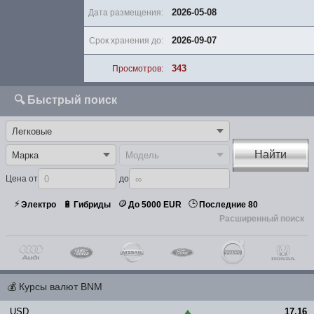
2026-05-08
Дата размещения:
2026-09-07
Срок хранения до:
343
Просмотров:
🔍 Быстрый поиск
Найти
Цена от
до
⚡
🪙
🕒
🔋
Электро
Гибриды
До 5000 EUR
Последние 80
Расширенный поиск
💰
Курсы валют BNM
USD
17.16
▲