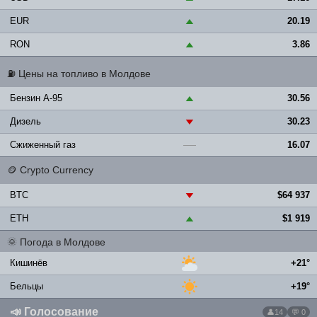
EUR
20.19
▲
RON
3.86
▲
⛽
Цены на топливо в Молдове
Бензин A-95
30.56
▲
Дизель
30.23
▼
Сжиженный газ
16.07
—
🪙
Crypto Currency
BTC
$64 937
▼
ETH
$1 919
▲
🌞
Погода в Молдове
Кишинёв
+21°
Бельцы
+19°
📣
Голосование
14
💬 0