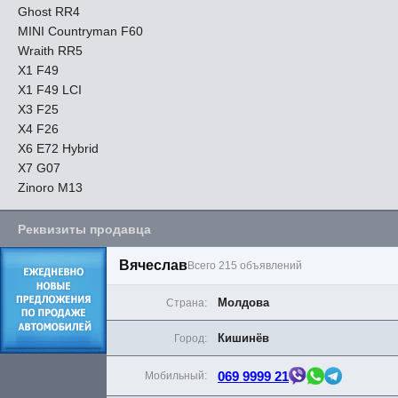
Ghost RR4
MINI Countryman F60
Wraith RR5
X1 F49
X1 F49 LCI
X3 F25
X4 F26
X6 E72 Hybrid
X7 G07
Zinoro M13
Реквизиты продавца
Вячеслав
Всего 215 объявлений
Молдова
Страна:
Кишинёв
Город:
069 9999 21
Мобильный: