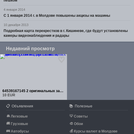
пешком
4 января 2014
С 1 января 2014 г. в Молдове повышены акцизы на машины
10 декабря 2013
Подробная карта перекрестков в г. Кишиневе, где будут установлены
камеры видеонаблюдения и радары
Недавний просмотр
64539167145 2 оригинальных зажима BMW для шланга, диаметр 10 мм
10 EUR
📋
📚
Объявления
Полезные
🚘
💡
Легковые
Советы
🚚
🎨
Грузовые
Обои
🚌
💰
Автобусы
Курсы валют в Молдове