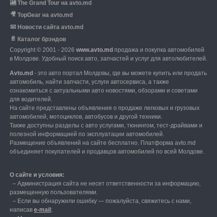
🎦
The Grand Tour на avto.md
🎥
TopGear на avto.md
📧
Новости сайта avto.md
📄
Каталог брэндов
Copyright © 2001 - 2026
www.avto.md
продажа и покупка автомобилей
в Молдове. Удобный поиск авто, запчастей и услуг для автолюбителей.
Avto.md
- это авто портал Молдовы, где вы можете купить или продать
автомобиль,
найти запчасти, услуги автосервиса, а также
ознакомиться с актуальными авто новостями,
обзорами и советами
для водителей.
На сайте представлены объявления о продаже легковых и грузовых
автомобилей,
мотоциклов, автобусов и другой техники.
Также доступны разделы с авто услугами,
тюнингом, тест-драйвами и
полезной информацией по эксплуатации автомобилей.
Размещение объявлений на сайте бесплатно.
Платформа avto.md
объединяет покупателей и продавцов автомобилей по всей Молдове.
О сайте и условия:
–
Администрация сайта не несет ответственности за информацию,
размещенную пользователями.
–
Если вы обнаружили ошибку — пожалуйста, свяжитесь с нами
,
написав
е-mail
;