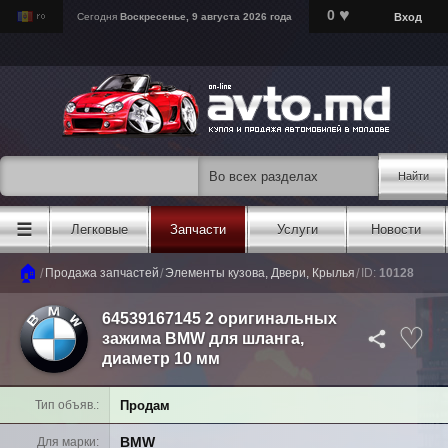
♥
0
Вход
Сегодня
Воскресенье, 9 августа 2026 года
Найти
☰
Легковые
Запчасти
Услуги
Новости
🏠
/
/
/
Продажа запчастей
Элементы кузова, Двери, Крылья
ID:
10128
64539167145 2 оригинальных
зажима BMW для шланга,
диаметр 10 мм
Продам
Тип объяв.
BMW
Для марки