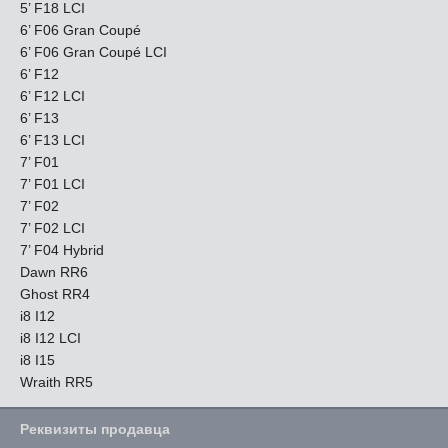
5’ F18 LCI
6’ F06 Gran Coupé
6’ F06 Gran Coupé LCI
6’ F12
6’ F12 LCI
6’ F13
6’ F13 LCI
7’ F01
7’ F01 LCI
7’ F02
7’ F02 LCI
7’ F04 Hybrid
Dawn RR6
Ghost RR4
i8 I12
i8 I12 LCI
i8 I15
Wraith RR5
Реквизиты продавца