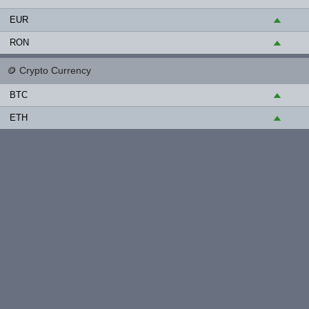
EUR
▲
RON
▲
🪙
Crypto Currency
BTC
▲
ETH
▲