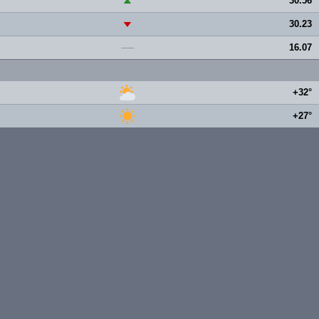
30.56
▲
30.23
▼
16.07
—
+32°
+27°