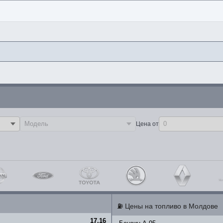
Цена от
⛽
Цены на топливо в Молдове
17.16