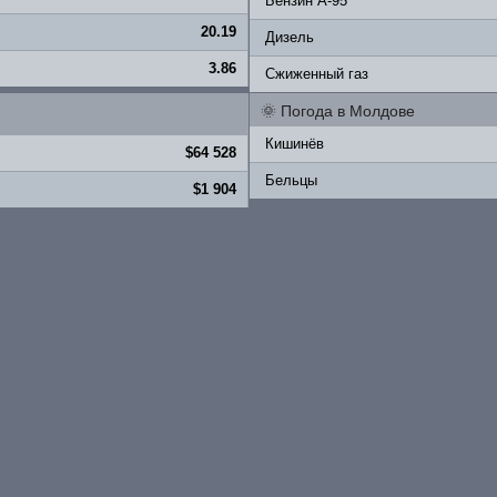
Бензин A-95
20.19
Дизель
3.86
Сжиженный газ
🌞
Погода в Молдове
Кишинёв
$64 528
Бельцы
$1 904