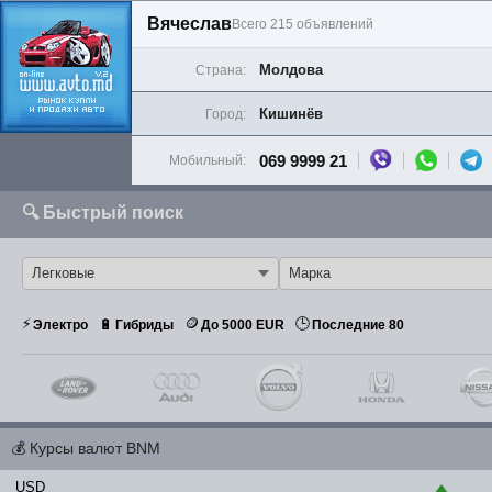
Вячеслав
Всего 215 объявлений
Молдова
Страна:
Кишинёв
Город:
069 9999 21
Мобильный:
🔍 Быстрый поиск
⚡
🪙
🕒
🔋
Электро
Гибриды
До 5000 EUR
Последние 80
💰
Курсы валют BNM
USD
▲