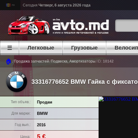
Сегодня
Четверг, 6 августа 2026 года
Легковые
Грузовые
Велоси
☰
🏠
/
/
/
Продажа запчастей
Подвеска, Амортизаторы
ID:
10142
33316776652 BMW Гайка с фиксато
Продам
Тип объяв.
BMW
Для марки
2016
Год вып.
5 €
Цена