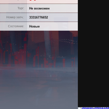
Не возможен
Торг
33316776652
Номер запч.
Новые
Состояние