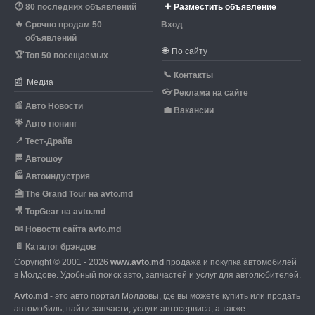
🕒
➕
80 последних объявлений
Разместить объявление
🔥
Срочно продам 50
Вход
объявлений
🌐
По сайту
🏆
Топ 50 посещаемых
📞
Контакты
📰
Медиа
👓
Реклама на сайте
📰
Авто Новости
💼
Вакансии
🌟
Авто тюнинг
📍
Тест-Драйв
🏁
Автошоу
🏭
Автоиндустрия
🎦
The Grand Tour на avto.md
🎥
TopGear на avto.md
📧
Новости сайта avto.md
📄
Каталог брэндов
Copyright © 2001 - 2026
www.avto.md
продажа и покупка автомобилей
в Молдове. Удобный поиск авто, запчастей и услуг для автолюбителей.
Avto.md
- это авто портал Молдовы, где вы можете купить или продать
автомобиль,
найти запчасти, услуги автосервиса, а также