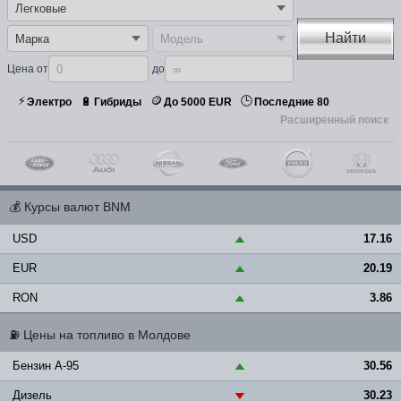
Найти
Цена от
до
⚡
🪙
🕒
🔋
Электро
Гибриды
До 5000 EUR
Последние 80
Расширенный поиск
💰
Курсы валют BNM
USD
17.16
▲
EUR
20.19
▲
RON
3.86
▲
⛽
Цены на топливо в Молдове
Бензин A-95
30.56
▲
Дизель
30.23
▼