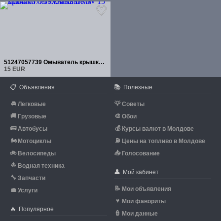
51247057739 Омыватель крышки багажника BMW
15 EUR
📋
📚
Объявления
Полезные
🚘
💡
Легковые
Советы
🚚
🎨
Грузовые
Обои
🚌
💰
Автобусы
Курсы валют в Молдове
🏍
⛽
Мотоциклы
Цены на топливо в Молдове
🚲
📥
Велосипеды
Голосование
⛵
Водная техника
👤
Мой кабинет
🔧
Запчасти
📝
Мои объявления
💼
Услуги
♥
Мои фавориты
🔥
Популярное
👮
Мои данные