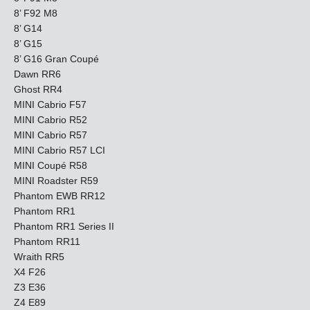
8’ F92 M8
8’ G14
8’ G15
8’ G16 Gran Coupé
Dawn RR6
Ghost RR4
MINI Cabrio F57
MINI Cabrio R52
MINI Cabrio R57
MINI Cabrio R57 LCI
MINI Coupé R58
MINI Roadster R59
Phantom EWB RR12
Phantom RR1
Phantom RR1 Series II
Phantom RR11
Wraith RR5
X4 F26
Z3 E36
Z4 E89