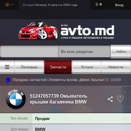
♥
0
Вход
Сегодня
Четверг, 6 августа 2026 года
Найти
☰
Легковые
Запчасти
Услуги
Новости
🏠
/
/
/
Продажа запчастей
Элементы кузова, Двери, Крылья
ID:
10150
51247057739 Омыватель
крышки багажника BMW
Продам
Тип объяв.
BMW
Для марки