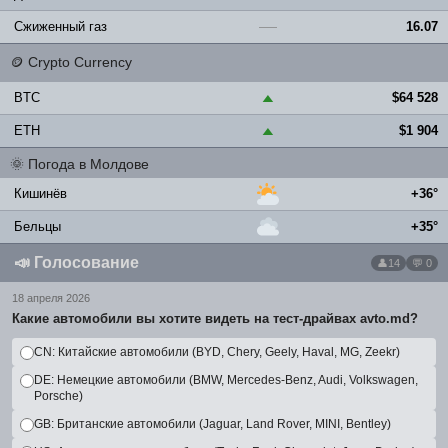
Сжиженный газ
16.07
—
🪙
Crypto Currency
BTC
$64 528
▲
ETH
$1 904
▲
🌞
Погода в Молдове
Кишинёв
+36°
Бельцы
+35°
📣
Голосование
14
💬 0
18 апреля 2026
Какие автомобили вы хотите видеть на тест-драйвах avto.md?
CN: Китайские автомобили (BYD, Chery, Geely, Haval, MG, Zeekr)
DE: Немецкие автомобили (BMW, Mercedes-Benz, Audi, Volkswagen,
Porsche)
GB: Британские автомобили (Jaguar, Land Rover, MINI, Bentley)