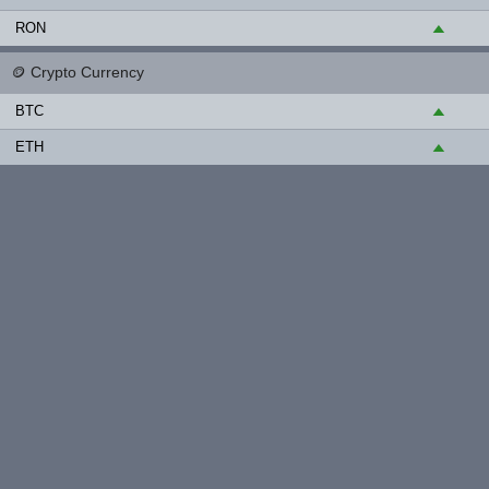
RON
▲
🪙
Crypto Currency
BTC
▲
ETH
▲