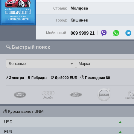
Молдова
Страна:
Кишинёв
Город:
069 9999 21
Мобильный:
🔍 Быстрый поиск
⚡
🪙
🕒
🔋
Электро
Гибриды
До 5000 EUR
Последние 80
💰
Курсы валют BNM
USD
▲
EUR
▲