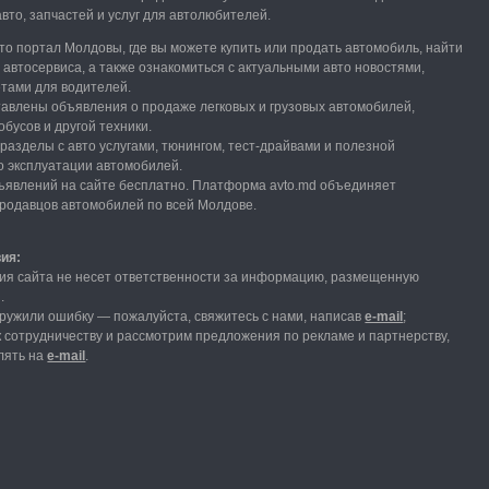
вто, запчастей и услуг для автолюбителей.
вто портал Молдовы, где вы можете купить или продать автомобиль,
найти
и автосервиса, а также ознакомиться с актуальными авто новостями,
етами для водителей.
тавлены объявления о продаже легковых и грузовых автомобилей,
обусов и другой техники.
разделы с авто услугами,
тюнингом, тест-драйвами и полезной
 эксплуатации автомобилей.
явлений на сайте бесплатно.
Платформа avto.md объединяет
продавцов автомобилей по всей Молдове.
вия:
ия сайта не несет ответственности за информацию, размещенную
и.
ружили ошибку — пожалуйста, свяжитесь с нами
, написав
е-mail
;
 сотрудничеству и рассмотрим предложения по рекламе и партнерству,
лять на
е-mail
.