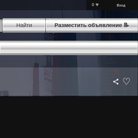
♥
0
Вход
Найти
Разместить объявление 📝