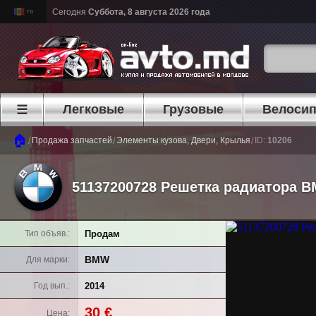
Сегодня
Суббота, 8 августа 2026 года
Легковые
Грузовые
Велоси
☰
🏠
/
/
/
Продажа запчастей
Элементы кузова, Двери, Крылья
ID:
10206
51137200728 Решетка радиатора B
Продам
Тип объяв.
BMW
Для марки
2014
Год вып.
30 €
Цена