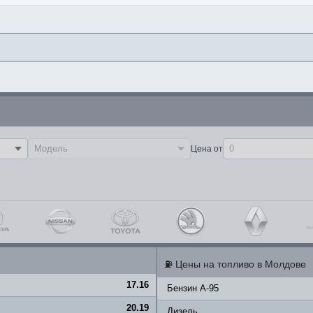
Цена от
⛽
Цены на топливо в Молдове
17.16
Бензин A-95
20.19
Дизель