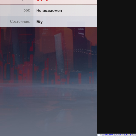
Не возможен
Торг
Б/у
Состояние