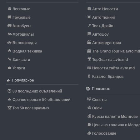
🚘
📰
Легковые
Авто Новости
🚚
🌟
Грузовые
Авто тюнинг
🚌
📍
Автобусы
Тест-Драйв
🏍
🏁
Мотоциклы
Автошоу
🚲
🏭
Велосипеды
Автоиндустрия
⛵
🎦
Водная техника
The Grand Tour на avto.m
🔧
🎥
Запчасти
TopGear на avto.md
💼
📧
Услуги
Новости сайта avto.md
📄
Каталог брэндов
🔥
Популярное
📚
Полезные
🕒
80 последних объявлений
🔥
💡
Срочно продам 50 объявлений
Советы
🏆
🎨
Топ 50 посещаемых
Обои
💰
Курсы валют в Молдове
⛽
Цены на топливо в Молд
📥
Голосование