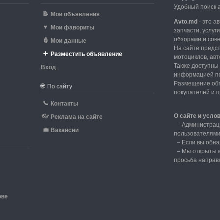
Удобный поиск а
📝
Мои объявления
Avto.md
- это а
♥
Мои фавориты
запчасти, услуг
обзорами и сов
👮
Мои данные
На сайте предс
➕
Разместить объявление
мотоциклов, авт
Также доступны 
Вход
информацией по
d
Размещение объ
🌐
По сайту
покупателей и 
📞
Контакты
О сайте и усло
👓
Реклама на сайте
–
Администрац
💼
Вакансии
пользователям
–
Если вы обна
– Мы открыты к
просьба направ
ове