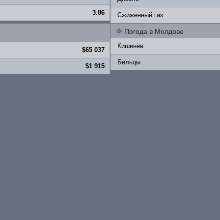
3.86
Сжиженный газ
🌞
Погода в Молдове
Кишинёв
$65 037
Бельцы
$1 915