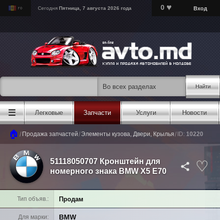
♥
0
Вход
Сегодня
Пятница, 7 августа 2026 года
Найти
☰
Легковые
Запчасти
Услуги
Новости
🏠
/
/
/
Продажа запчастей
Элементы кузова, Двери, Крылья
ID:
10220
51118050707 Кронштейн для
номерного знака BMW X5 E70
Продам
Тип объяв.
BMW
Для марки