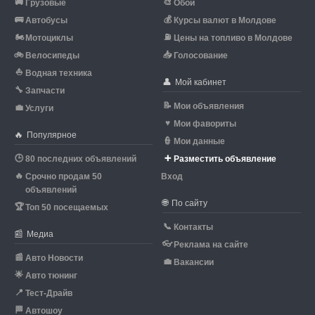
🚚
🎨
Грузовые
Обои
🚌
💰
Автобусы
Курсы валют в Молдове
🏍
⛽
Мотоциклы
Цены на топливо в Молдове
🚲
📥
Велосипеды
Голосование
⛵
Водная техника
👤
Мой кабинет
🔧
Запчасти
📝
Мои объявления
💼
Услуги
♥
Мои фавориты
🔥
Популярное
👮
Мои данные
🕒
➕
80 последних объявлений
Разместить объявление
🔥
Срочно продам 50
Вход
объявлений
🌐
По сайту
🏆
Топ 50 посещаемых
📞
Контакты
📰
Медиа
👓
Реклама на сайте
📰
Авто Новости
💼
Вакансии
🌟
Авто тюнинг
📍
Тест-Драйв
🏁
Автошоу