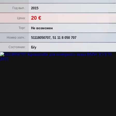
2015
Год вып.
20 €
Цена
Не возможен
Торг
51118050707, 51 11 8 050 707
Номер запч.
Б/у
Состояние