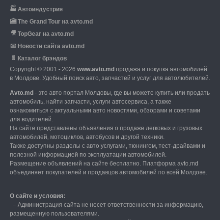
🏭
Автоиндустрия
🎦
The Grand Tour на avto.md
🎥
TopGear на avto.md
📧
Новости сайта avto.md
📄
Каталог брэндов
Copyright © 2001 - 2026
www.avto.md
продажа и покупка автомобилей
в Молдове. Удобный поиск авто, запчастей и услуг для автолюбителей.
Avto.md
- это авто портал Молдовы, где вы можете купить или продать
автомобиль,
найти запчасти, услуги автосервиса, а также
ознакомиться с актуальными авто новостями,
обзорами и советами
для водителей.
На сайте представлены объявления о продаже легковых и грузовых
автомобилей,
мотоциклов, автобусов и другой техники.
Также доступны разделы с авто услугами,
тюнингом, тест-драйвами и
полезной информацией по эксплуатации автомобилей.
Размещение объявлений на сайте бесплатно.
Платформа avto.md
объединяет покупателей и продавцов автомобилей по всей Молдове.
О сайте и условия:
–
Администрация сайта не несет ответственности за информацию,
размещенную пользователями.