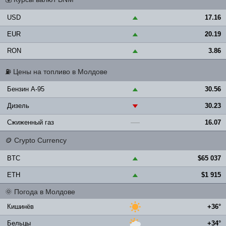
USD
17.16
▲
EUR
20.19
▲
RON
3.86
▲
⛽
Цены на топливо в Молдове
Бензин A-95
30.56
▲
Дизель
30.23
▼
Сжиженный газ
16.07
—
🪙
Crypto Currency
BTC
$65 037
▲
ETH
$1 915
▲
🌞
Погода в Молдове
Кишинёв
+36°
Бельцы
+34°