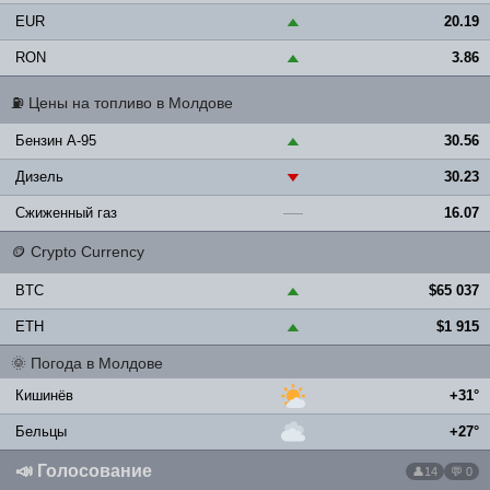
EUR
20.19
▲
RON
3.86
▲
⛽
Цены на топливо в Молдове
Бензин A-95
30.56
▲
Дизель
30.23
▼
Сжиженный газ
16.07
—
🪙
Crypto Currency
BTC
$65 037
▲
ETH
$1 915
▲
🌞
Погода в Молдове
Кишинёв
+31°
Бельцы
+27°
📣
Голосование
14
💬 0