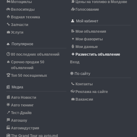
🏍
⛽
Мотоциклы
Цены на топливо в Молдове
🚲
📥
Велосипеды
Голосование
⛵
Водная техника
👤
Мой кабинет
🔧
Запчасти
📝
Мои объявления
💼
Услуги
♥
Мои фавориты
🔥
Популярное
👮
Мои данные
🕒
➕
80 последних объявлений
Разместить объявление
🔥
Срочно продам 50
Вход
объявлений
🌐
По сайту
🏆
Топ 50 посещаемых
📞
Контакты
📰
Медиа
👓
Реклама на сайте
📰
Авто Новости
💼
Вакансии
🌟
Авто тюнинг
📍
Тест-Драйв
🏁
Автошоу
🏭
Автоиндустрия
🎦
The Grand Tour на avto.md