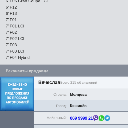
6’ F06 Gran Coupé LCI
6’ F12
6’ F13
7’ F01
7’ F01 LCI
7’ F02
7’ F02 LCI
7’ F03
7’ F03 LCI
7’ F04 Hybrid
Реквизиты продавца
Вячеслав
Всего 215 объявлений
Молдова
Страна:
Кишинёв
Город:
069 9999 21
Мобильный: