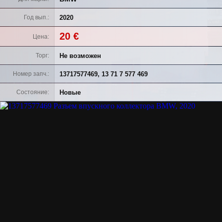
2020
Год вып.
20 €
Цена
Не возможен
Торг
13717577469, 13 71 7 577 469
Номер запч.
Новые
Состояние