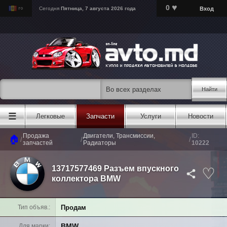
♥
0
Вход
Сегодня
Пятница, 7 августа 2026 года
Найти
☰
Легковые
Запчасти
Услуги
Новости
Продажа
Двигатели, Трансмиссии,
ID:
🏠
/
/
/
запчастей
Радиаторы
10222
13717577469 Разъем впускного
коллектора BMW
Продам
Тип объяв.
BMW
Для марки