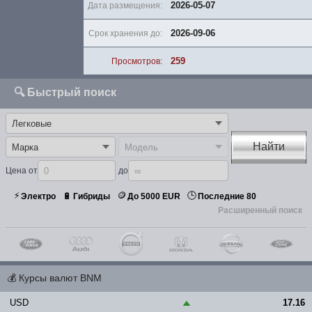
2026-05-07
Дата размещения:
2026-09-06
Срок хранения до:
259
Просмотров:
🔍 Быстрый поиск
Найти
Цена от
до
⚡
🪙
🕒
🔋
Электро
Гибриды
До 5000 EUR
Последние 80
Расширенный поиск
💰
Курсы валют BNM
USD
17.16
▲