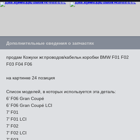
Дополнительные сведения о запчастях
продам Кожухи жг.проводов/кабельн.коробки BMW F01 F02
F03 F04 F06
на картинке 24 позиция
Список моделей, в которых используется эта деталь:
6’ F06 Gran Coupé
6’ F06 Gran Coupé LCI
7’ F01
7’ F01 LCI
7’ F02
7’ F02 LCI
7’ F03