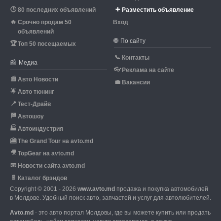
🕒
➕
80 последних объявлений
Разместить объявление
🔥
Срочно продам 50
Вход
объявлений
🌐
По сайту
🏆
Топ 50 посещаемых
📞
Контакты
📰
Медиа
👓
Реклама на сайте
📰
Авто Новости
💼
Вакансии
🌟
Авто тюнинг
📍
Тест-Драйв
🏁
Автошоу
🏭
Автоиндустрия
🎦
The Grand Tour на avto.md
🎥
TopGear на avto.md
📧
Новости сайта avto.md
📄
Каталог брэндов
Copyright © 2001 - 2026
www.avto.md
продажа и покупка автомобилей
в Молдове. Удобный поиск авто, запчастей и услуг для автолюбителей.
Avto.md
- это авто портал Молдовы, где вы можете купить или продать