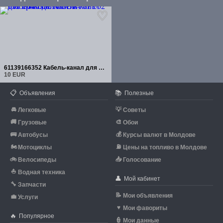
61139166352 Кабель-канал для проводки BMW F01 F02 F03 F04 F06
10 EUR
📋
📚
Объявления
Полезные
🚘
💡
Легковые
Советы
🚚
🎨
Грузовые
Обои
🚌
💰
Автобусы
Курсы валют в Молдове
🏍
⛽
Мотоциклы
Цены на топливо в Молдове
🚲
📥
Велосипеды
Голосование
⛵
Водная техника
👤
Мой кабинет
🔧
Запчасти
📝
Мои объявления
💼
Услуги
♥
Мои фавориты
🔥
Популярное
👮
Мои данные