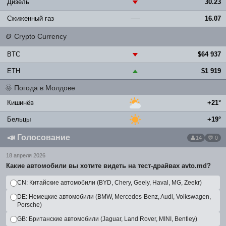
Дизель
30.23
▼
Сжиженный газ
16.07
—
🪙
Crypto Currency
BTC
$64 937
▼
ETH
$1 919
▲
🌞
Погода в Молдове
Кишинёв
+21°
Бельцы
+19°
📣
Голосование
14
💬 0
18 апреля 2026
Какие автомобили вы хотите видеть на тест-драйвах avto.md?
CN: Китайские автомобили (BYD, Chery, Geely, Haval, MG, Zeekr)
DE: Немецкие автомобили (BMW, Mercedes-Benz, Audi, Volkswagen,
Porsche)
GB: Британские автомобили (Jaguar, Land Rover, MINI, Bentley)