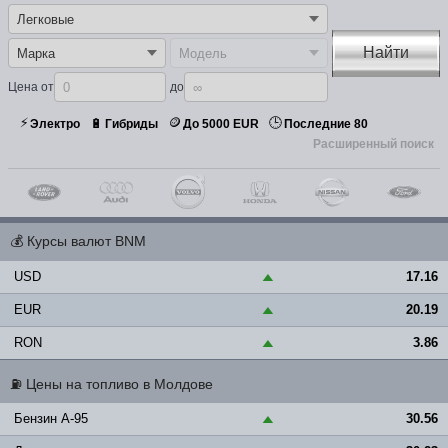
Найти
Цена от
до
⚡
🪙
🕒
🔋
Электро
Гибриды
До 5000 EUR
Последние 80
Расширенный поиск
💰
Курсы валют BNM
USD
17.16
▲
EUR
20.19
▲
RON
3.86
▲
⛽
Цены на топливо в Молдове
Бензин A-95
30.56
▲