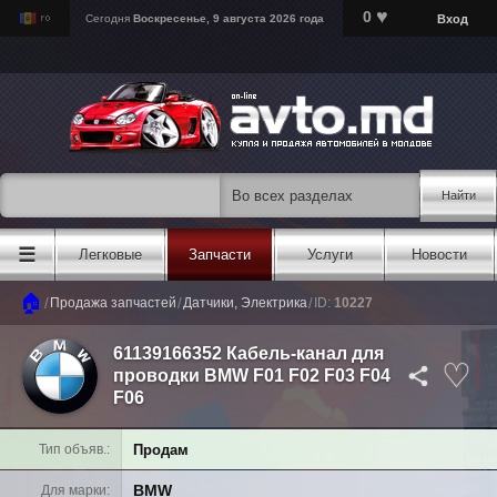
♥
0
Вход
Сегодня
Воскресенье, 9 августа 2026 года
Найти
☰
Легковые
Запчасти
Услуги
Новости
🏠
/
/
/
Продажа запчастей
Датчики, Электрика
ID:
10227
61139166352 Кабель-канал для
проводки BMW F01 F02 F03 F04
F06
Продам
Тип объяв.
BMW
Для марки