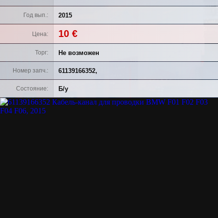
2015
Год вып.
10 €
Цена
Не возможен
Торг
61139166352,
Номер запч.
Б/у
Состояние