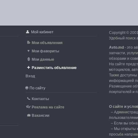
👤
Мой кабинет
Copyright © 200
Удобный поиск а
📝
Мои объявления
Avto.md
- это а
♥
Мои фавориты
запчасти, услуг
обзорами и сов
👮
Мои данные
На сайте предс
➕
Разместить объявление
мотоциклов, авт
Также доступны 
Вход
информацией по
d
Размещение объ
🌐
По сайту
покупателей и 
📞
Контакты
О сайте и усло
👓
Реклама на сайте
–
Администрац
💼
Вакансии
пользователям
–
Если вы обна
– Мы открыты к
просьба направ