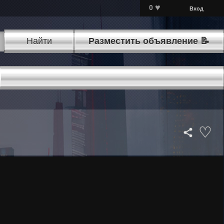
♥
0
Вход
Найти
Разместить объявление 📝