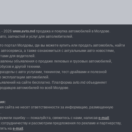
1 - 2026
www.avto.md
продажа и покупка автомобилей в Молдове.
вто, запчастей и услуг для автолюбителей.
вто портал Молдовы, где вы можете купить или продать автомобиль,
найти
и автосервиса, а также ознакомиться с актуальными авто новостями,
етами для водителей.
тавлены объявления о продаже легковых и грузовых автомобилей,
обусов и другой техники.
разделы с авто услугами,
тюнингом, тест-драйвами и полезной
 эксплуатации автомобилей.
явлений на сайте бесплатно.
Платформа avto.md объединяет
продавцов автомобилей по всей Молдове.
вия:
ия сайта не несет ответственности за информацию, размещенную
и.
ружили ошибку — пожалуйста, свяжитесь с нами
, написав
е-mail
;
 сотрудничеству и рассмотрим предложения по рекламе и партнерству,
лять на
е-mail
.