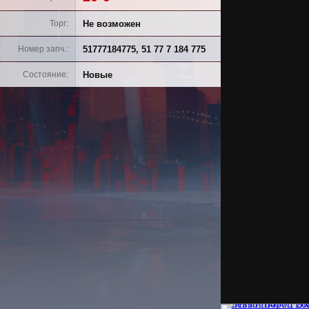
Не возможен
Торг
51777184775, 51 77 7 184 775
Номер запч.
Новые
Состояние