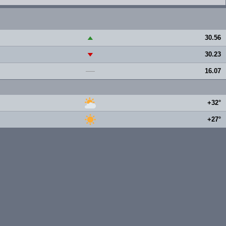
30.56
▲
30.23
▼
16.07
—
+32°
+27°