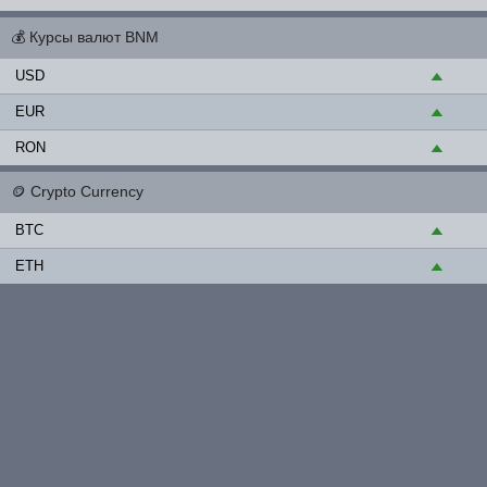
💰
Курсы валют BNM
USD
▲
EUR
▲
RON
▲
🪙
Crypto Currency
BTC
▲
ETH
▲