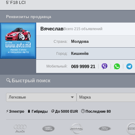
5’ F18 LCI
Реквизиты продавца
Вячеслав
Всего 215 объявлений
Молдова
Страна:
Кишинёв
Город:
069 9999 21
Мобильный:
🔍 Быстрый поиск
⚡
🪙
🕒
🔋
Электро
Гибриды
До 5000 EUR
Последние 80