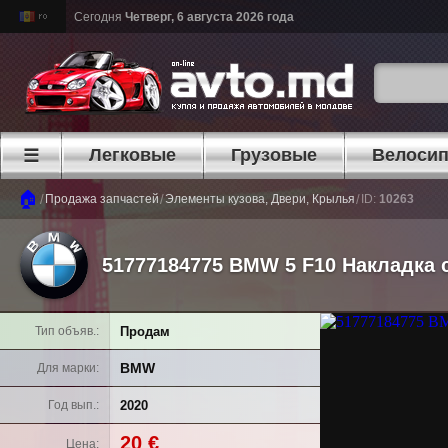
Сегодня
Четверг, 6 августа 2026 года
Легковые
Грузовые
Велоси
☰
🏠
/
/
/
Продажа запчастей
Элементы кузова, Двери, Крылья
ID:
10263
51777184775 BMW 5 F10 Накладка 
Продам
Тип объяв.
BMW
Для марки
2020
Год вып.
20 €
Цена