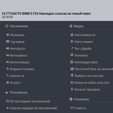
51777184775 BMW 5 F10 Накладка саласка на левый порог
20 EUR
📋
📰
Объявления
Медиа
🚘
📰
Легковые
Авто Новости
🚚
🌟
Грузовые
Авто тюнинг
🚌
📍
Автобусы
Тест-Драйв
🏍
🏁
Мотоциклы
Автошоу
🚲
🏭
Велосипеды
Автоиндустрия
⛵
🎦
Водная техника
The Grand Tour на avto.m
🔧
🎥
Запчасти
TopGear на avto.md
💼
📧
Услуги
Новости сайта avto.md
📄
Каталог брэндов
🔥
Популярное
📚
Полезные
🕒
80 последних объявлений
🔥
💡
Срочно продам 50 объявлений
Советы