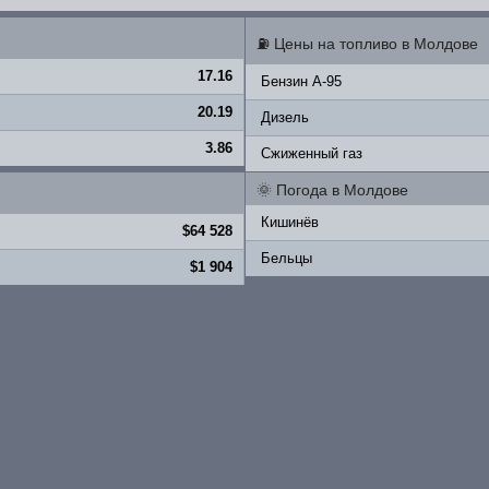
⛽
Цены на топливо в Молдове
17.16
Бензин A-95
20.19
Дизель
3.86
Сжиженный газ
🌞
Погода в Молдове
Кишинёв
$64 528
Бельцы
$1 904