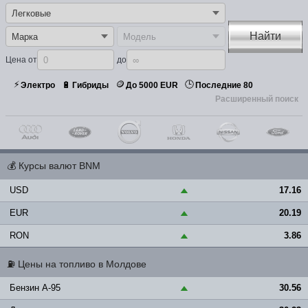
Найти
Цена от
до
⚡
🪙
🕒
🔋
Электро
Гибриды
До 5000 EUR
Последние 80
Расширенный поиск
💰
Курсы валют BNM
USD
17.16
▲
EUR
20.19
▲
RON
3.86
▲
⛽
Цены на топливо в Молдове
Бензин A-95
30.56
▲