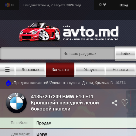
♥
0
Вход
Сегодня
Пятница, 7 августа 2026 года
Найти
☰
Легковые
Запчасти
Услуги
Новости
🏠
/
/
/
Продажа запчастей
Элементы кузова, Двери, Крылья
ID:
10274
41357207209 BMW F10 F11
Кронштейн передней левой
боковой панели
Продам
Тип объяв.
BMW
Для марки