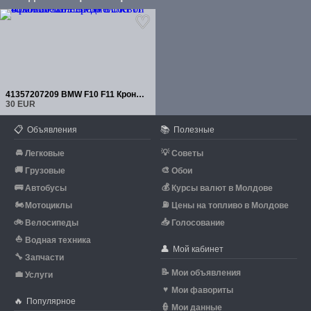
41357207209 BMW F10 F11 Кронштейн передней левой боковой панели
30 EUR
📋
📚
Объявления
Полезные
🚘
💡
Легковые
Советы
🚚
🎨
Грузовые
Обои
🚌
💰
Автобусы
Курсы валют в Молдове
🏍
⛽
Мотоциклы
Цены на топливо в Молдове
🚲
📥
Велосипеды
Голосование
⛵
Водная техника
👤
Мой кабинет
🔧
Запчасти
📝
Мои объявления
💼
Услуги
♥
Мои фавориты
🔥
Популярное
👮
Мои данные