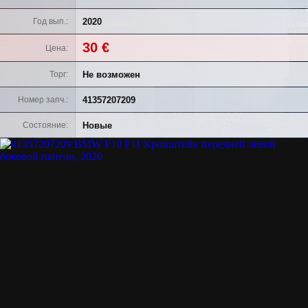
2020
Год вып.
30 €
Цена
Не возможен
Торг
41357207209
Номер запч.
Новые
Состояние