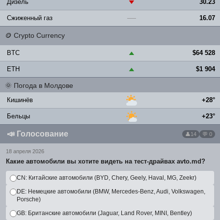
Дизель
30.23
▼
Сжиженный газ
16.07
—
🪙
Crypto Currency
BTC
$64 528
▲
ETH
$1 904
▲
🌞
Погода в Молдове
Кишинёв
+28°
Бельцы
+23°
📣
Голосование
14
💬 0
18 апреля 2026
Какие автомобили вы хотите видеть на тест-драйвах avto.md?
CN: Китайские автомобили (BYD, Chery, Geely, Haval, MG, Zeekr)
DE: Немецкие автомобили (BMW, Mercedes-Benz, Audi, Volkswagen,
Porsche)
GB: Британские автомобили (Jaguar, Land Rover, MINI, Bentley)