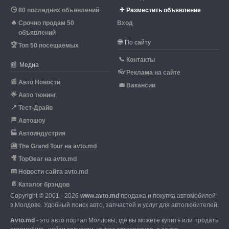
🕒
➕
80 последних объявлений
Разместить объявление
🔥
Срочно продам 50
Вход
объявлений
🌐
По сайту
🏆
Топ 50 посещаемых
📞
Контакты
📰
Медиа
👓
Реклама на сайте
📰
Авто Новости
💼
Вакансии
🌟
Авто тюнинг
📍
Тест-Драйв
🏁
Автошоу
🏭
Автоиндустрия
🎦
The Grand Tour на avto.md
🎥
TopGear на avto.md
📧
Новости сайта avto.md
📄
Каталог брэндов
Copyright © 2001 - 2026
www.avto.md
продажа и покупка автомобилей
в Молдове. Удобный поиск авто, запчастей и услуг для автолюбителей.
Avto.md
- это авто портал Молдовы, где вы можете купить или продать