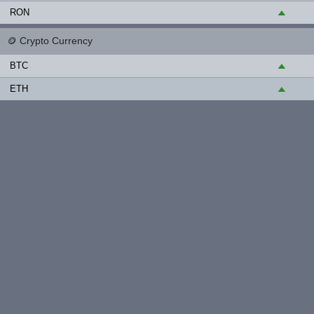
RON
▲
🪙
Crypto Currency
BTC
▲
ETH
▲