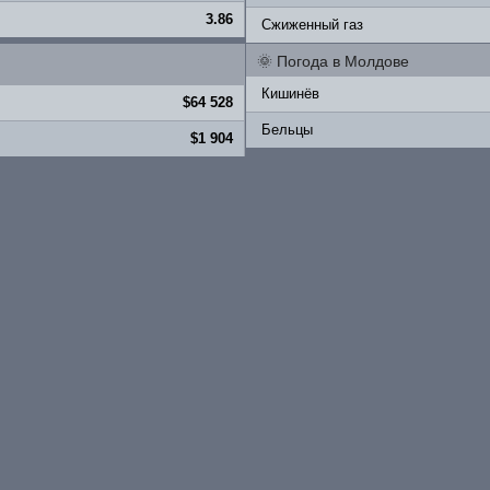
3.86
Сжиженный газ
🌞
Погода в Молдове
Кишинёв
$64 528
Бельцы
$1 904