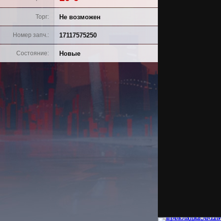
Не возможен
Торг
17117575250
Номер запч.
Новые
Состояние