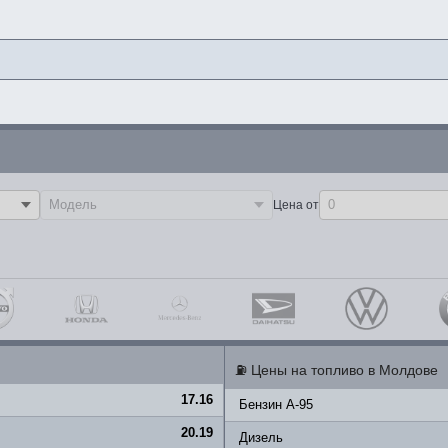
Цена от
⛽
Цены на топливо в Молдове
17.16
Бензин A-95
20.19
Дизель