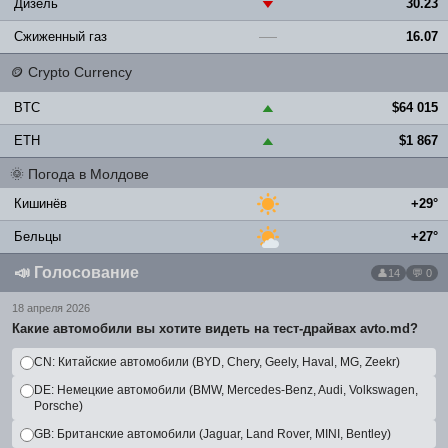
Дизель
30.23
▼
Сжиженный газ
16.07
—
🪙
Crypto Currency
BTC
$64 015
▲
ETH
$1 867
▲
🌞
Погода в Молдове
Кишинёв
+29°
Бельцы
+27°
📣
Голосование
14
💬 0
18 апреля 2026
Какие автомобили вы хотите видеть на тест-драйвах avto.md?
CN: Китайские автомобили (BYD, Chery, Geely, Haval, MG, Zeekr)
DE: Немецкие автомобили (BMW, Mercedes-Benz, Audi, Volkswagen,
Porsche)
GB: Британские автомобили (Jaguar, Land Rover, MINI, Bentley)