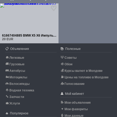
61667404885 BMW X5 X6 Импульсный очиститель лобового стекла F15 F16 F85
20 EUR
📋
📚
Объявления
Полезные
🚘
💡
Легковые
Советы
🚚
🎨
Грузовые
Обои
🚌
💰
Автобусы
Курсы валют в Молдове
🏍
⛽
Мотоциклы
Цены на топливо в Молдове
🚲
📥
Велосипеды
Голосование
⛵
Водная техника
👤
Мой кабинет
🔧
Запчасти
📝
Мои объявления
💼
Услуги
♥
Мои фавориты
🔥
Популярное
👮
Мои данные