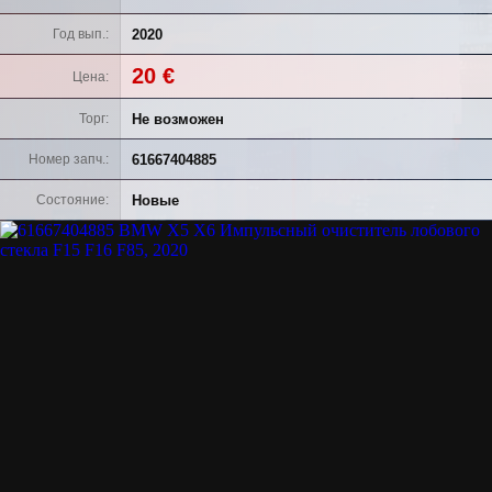
2020
Год вып.
20 €
Цена
Не возможен
Торг
61667404885
Номер запч.
Новые
Состояние