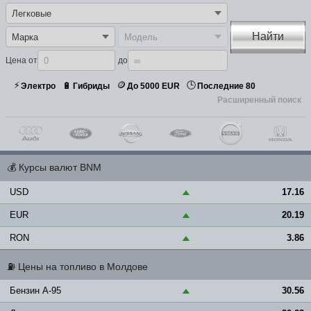
Найти
Цена от
до
⚡
🪙
🕒
🔋
Электро
Гибриды
До 5000 EUR
Последние 80
Расширенный поиск
💰
Курсы валют BNM
USD
17.16
▲
EUR
20.19
▲
RON
3.86
▲
⛽
Цены на топливо в Молдове
Бензин A-95
30.56
▲