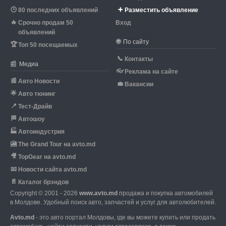
🕒
➕
80 последних объявлений
Разместить объявление
🔥
Срочно продам 50
Вход
объявлений
🌐
По сайту
🏆
Топ 50 посещаемых
📞
Контакты
📰
Медиа
👓
Реклама на сайте
📰
Авто Новости
💼
Вакансии
🌟
Авто тюнинг
📍
Тест-Драйв
🏁
Автошоу
🏭
Автоиндустрия
🎦
The Grand Tour на avto.md
🎥
TopGear на avto.md
📧
Новости сайта avto.md
📄
Каталог брэндов
Copyright © 2001 - 2026
www.avto.md
продажа и покупка автомобилей
в Молдове. Удобный поиск авто, запчастей и услуг для автолюбителей.
Avto.md
- это авто портал Молдовы, где вы можете купить или продать