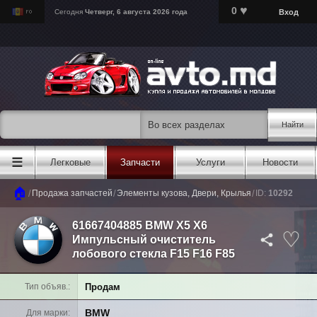
♥
0
Вход
Сегодня
Четверг, 6 августа 2026 года
Найти
☰
Легковые
Запчасти
Услуги
Новости
🏠
/
/
/
Продажа запчастей
Элементы кузова, Двери, Крылья
ID:
10292
61667404885 BMW X5 X6
Импульсный очиститель
лобового стекла F15 F16 F85
Продам
Тип объяв.
BMW
Для марки