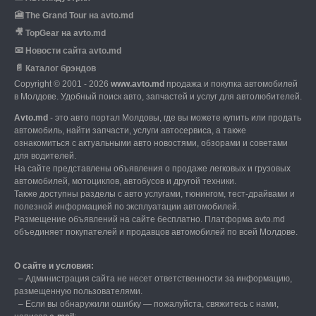
🎦
The Grand Tour на avto.md
🎥
TopGear на avto.md
📧
Новости сайта avto.md
📄
Каталог брэндов
Copyright © 2001 - 2026
www.avto.md
продажа и покупка автомобилей
в Молдове. Удобный поиск авто, запчастей и услуг для автолюбителей.
Avto.md
- это авто портал Молдовы, где вы можете купить или продать
автомобиль,
найти запчасти, услуги автосервиса, а также
ознакомиться с актуальными авто новостями,
обзорами и советами
для водителей.
На сайте представлены объявления о продаже легковых и грузовых
автомобилей,
мотоциклов, автобусов и другой техники.
Также доступны разделы с авто услугами,
тюнингом, тест-драйвами и
полезной информацией по эксплуатации автомобилей.
Размещение объявлений на сайте бесплатно.
Платформа avto.md
объединяет покупателей и продавцов автомобилей по всей Молдове.
О сайте и условия:
–
Администрация сайта не несет ответственности за информацию,
размещенную пользователями.
–
Если вы обнаружили ошибку — пожалуйста, свяжитесь с нами
,