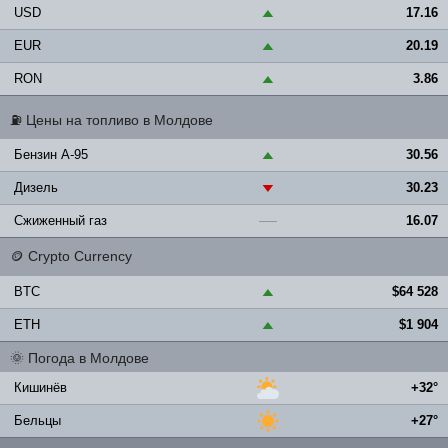
USD
17.16
▲
EUR
20.19
▲
RON
3.86
▲
⛽
Цены на топливо в Молдове
Бензин A-95
30.56
▲
Дизель
30.23
▼
Сжиженный газ
16.07
—
🪙
Crypto Currency
BTC
$64 528
▲
ETH
$1 904
▲
🌞
Погода в Молдове
Кишинёв
+32°
Бельцы
+27°