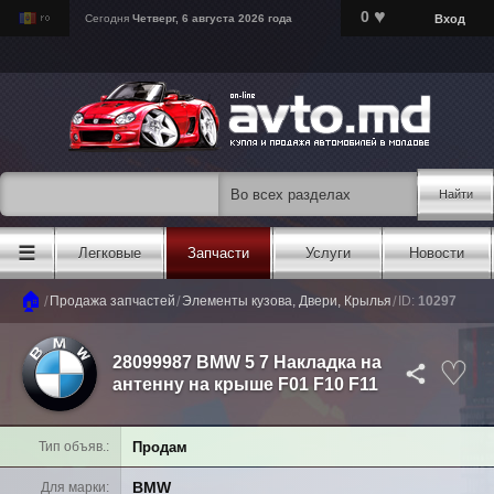
♥
0
Вход
Сегодня
Четверг, 6 августа 2026 года
Найти
☰
Легковые
Запчасти
Услуги
Новости
🏠
/
/
/
Продажа запчастей
Элементы кузова, Двери, Крылья
ID:
10297
28099987 BMW 5 7 Накладка на
антенну на крыше F01 F10 F11
Продам
Тип объяв.
BMW
Для марки