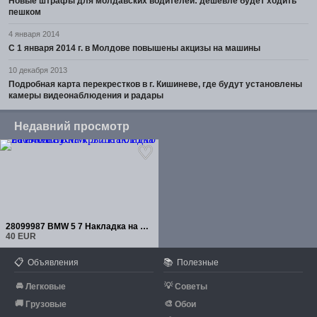
Новые штрафы для молдавских водителей: дешевле будет ходить
пешком
4 января 2014
С 1 января 2014 г. в Молдове повышены акцизы на машины
10 декабря 2013
Подробная карта перекрестков в г. Кишиневе, где будут установлены
камеры видеонаблюдения и радары
Недавний просмотр
28099987 BMW 5 7 Накладка на антенну на крыше F01 F10 F11
40 EUR
📋
📚
Объявления
Полезные
🚘
💡
Легковые
Советы
🚚
🎨
Грузовые
Обои