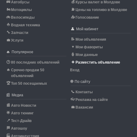
🚌
💰
Автобусы
Курсы валют в Молдове
🏍
⛽
Мотоциклы
Цены на топливо в Молдове
🚲
📥
Велосипеды
Голосование
⛵
Водная техника
👤
Мой кабинет
🔧
Запчасти
📝
Мои объявления
💼
Услуги
♥
Мои фавориты
🔥
Популярное
👮
Мои данные
🕒
➕
80 последних объявлений
Разместить объявление
🔥
Срочно продам 50
Вход
объявлений
🌐
По сайту
🏆
Топ 50 посещаемых
📞
Контакты
📰
Медиа
👓
Реклама на сайте
📰
Авто Новости
💼
Вакансии
🌟
Авто тюнинг
📍
Тест-Драйв
🏁
Автошоу
🏭
Автоиндустрия