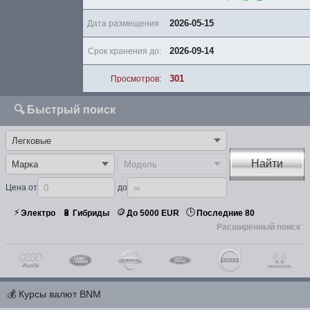
2026-05-15
Дата размещения:
2026-09-14
Срок хранения до:
301
Просмотров:
🔍 Быстрый поиск
Найти
Цена от
до
⚡
🪙
🕒
🔋
Электро
Гибриды
До 5000 EUR
Последние 80
Расширенный поиск
💰
Курсы валют BNM