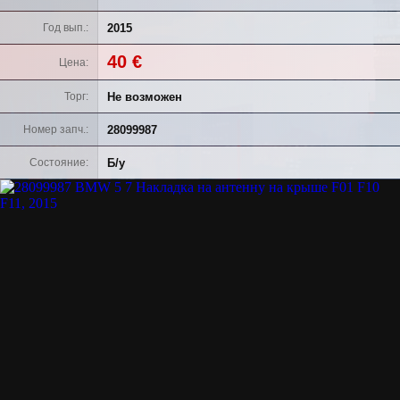
2015
Год вып.
40 €
Цена
Не возможен
Торг
28099987
Номер запч.
Б/у
Состояние