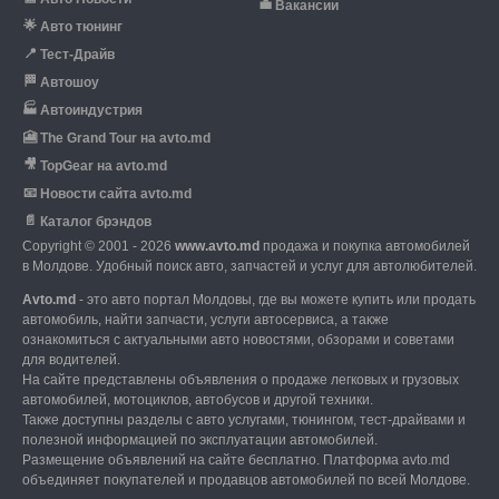
💼
Вакансии
🌟
Авто тюнинг
📍
Тест-Драйв
🏁
Автошоу
🏭
Автоиндустрия
🎦
The Grand Tour на avto.md
🎥
TopGear на avto.md
📧
Новости сайта avto.md
📄
Каталог брэндов
Copyright © 2001 - 2026
www.avto.md
продажа и покупка автомобилей
в Молдове. Удобный поиск авто, запчастей и услуг для автолюбителей.
Avto.md
- это авто портал Молдовы, где вы можете купить или продать
автомобиль,
найти запчасти, услуги автосервиса, а также
ознакомиться с актуальными авто новостями,
обзорами и советами
для водителей.
На сайте представлены объявления о продаже легковых и грузовых
автомобилей,
мотоциклов, автобусов и другой техники.
Также доступны разделы с авто услугами,
тюнингом, тест-драйвами и
полезной информацией по эксплуатации автомобилей.
Размещение объявлений на сайте бесплатно.
Платформа avto.md
объединяет покупателей и продавцов автомобилей по всей Молдове.