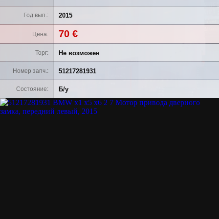
2015
Год вып.
70 €
Цена
Не возможен
Торг
51217281931
Номер запч.
Б/у
Состояние