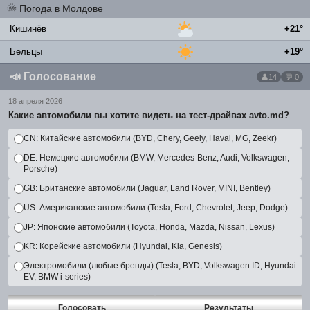
🌞
Погода в Молдове
Кишинёв
+21°
Бельцы
+19°
📣
Голосование
14
💬 0
18 апреля 2026
Какие автомобили вы хотите видеть на тест-драйвах avto.md?
CN: Китайские автомобили (BYD, Chery, Geely, Haval, MG, Zeekr)
DE: Немецкие автомобили (BMW, Mercedes-Benz, Audi, Volkswagen,
Porsche)
GB: Британские автомобили (Jaguar, Land Rover, MINI, Bentley)
US: Американские автомобили (Tesla, Ford, Chevrolet, Jeep, Dodge)
JP: Японские автомобили (Toyota, Honda, Mazda, Nissan, Lexus)
KR: Корейские автомобили (Hyundai, Kia, Genesis)
Электромобили (любые бренды) (Tesla, BYD, Volkswagen ID, Hyundai
EV, BMW i-series)
Голосовать
Результаты