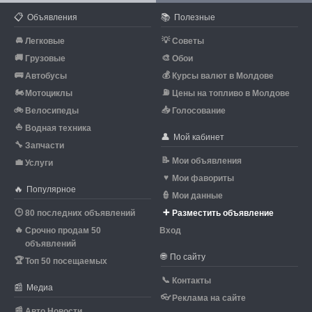
📋
📚
Объявления
Полезные
🚘
💡
Легковые
Советы
🚚
🎨
Грузовые
Обои
🚌
💰
Автобусы
Курсы валют в Молдове
🏍
⛽
Мотоциклы
Цены на топливо в Молдове
🚲
📥
Велосипеды
Голосование
⛵
Водная техника
👤
Мой кабинет
🔧
Запчасти
📝
Мои объявления
💼
Услуги
♥
Мои фавориты
🔥
Популярное
👮
Мои данные
🕒
➕
80 последних объявлений
Разместить объявление
🔥
Срочно продам 50
Вход
объявлений
🌐
По сайту
🏆
Топ 50 посещаемых
📞
Контакты
📰
Медиа
👓
Реклама на сайте
📰
Авто Новости