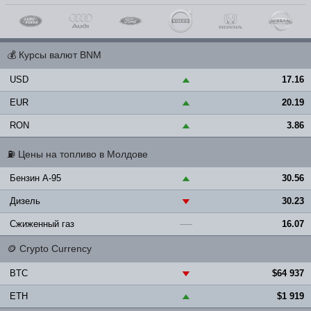
💰
Курсы валют BNM
USD
17.16
▲
EUR
20.19
▲
RON
3.86
▲
⛽
Цены на топливо в Молдове
Бензин A-95
30.56
▲
Дизель
30.23
▼
Сжиженный газ
16.07
—
🪙
Crypto Currency
BTC
$64 937
▼
ETH
$1 919
▲