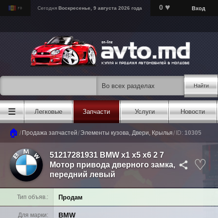
♥
0
Вход
Сегодня
Воскресенье, 9 августа 2026 года
Найти
☰
Легковые
Запчасти
Услуги
Новости
🏠
/
/
/
Продажа запчастей
Элементы кузова, Двери, Крылья
ID:
10305
51217281931 BMW x1 x5 x6 2 7
Мотор привода дверного замка,
передний левый
Продам
Тип объяв.
BMW
Для марки