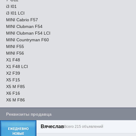
i3 I01
i3 I01 LCI
MINI Cabrio F57
MINI Clubman F54
MINI Clubman F54 LCI
MINI Countryman F60
MINI F55
MINI F56
X1 F48
X1 F48 LCI
X2 F39
X5 F15
X5 M F85
X6 F16
X6 M F86
Реквизиты продавца
Вячеслав
Всего 215 объявлений