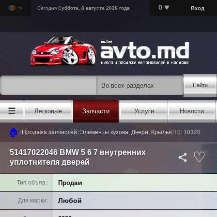
♥
0
Вход
Сегодня
Суббота, 8 августа 2026 года
Найти
☰
Легковые
Запчасти
Услуги
Новости
🏠
/
/
/
Продажа запчастей
Элементы кузова, Двери, Крылья
ID:
10320
51417022046 BMW 5 6 7 внутренних
уплотнителя дверей
Продам
Тип объяв.
Любой
Для марки