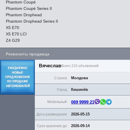
Phantom Coupé
Phantom Coupé Series II
Phantom Drophead
Phantom Drophead Series II
X5 E70
X5 E70 LCI
Z4 G29
Реквизиты продавца
Вячеслав
Всего 215 объявлений
Молдова
Страна:
Кишинёв
Город:
069 9999 21
Мобильный:
2026-05-15
Дата размещения:
2026-09-14
Срок хранения до: