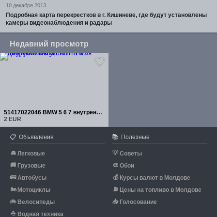
10 декабря 2013
Подробная карта перекрестков в г. Кишиневе, где будут установлены
камеры видеонаблюдения и радары
Недавний просмотр
51417022046 BMW 5 6 7 внутренних уплотнителя дверей
2 EUR
📋
📚
Объявления
Полезные
🚘
💡
Легковые
Советы
🚚
🎨
Грузовые
Обои
🚌
💰
Автобусы
Курсы валют в Молдове
🏍
⛽
Мотоциклы
Цены на топливо в Молдове
🚲
📥
Велосипеды
Голосование
⛵
Водная техника