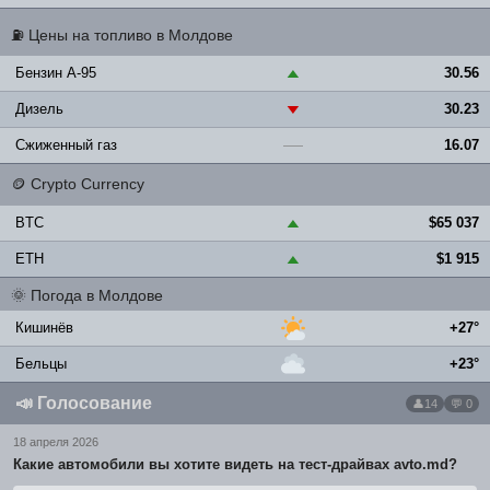
⛽
Цены на топливо в Молдове
Бензин A-95
30.56
▲
Дизель
30.23
▼
Сжиженный газ
16.07
—
🪙
Crypto Currency
BTC
$65 037
▲
ETH
$1 915
▲
🌞
Погода в Молдове
Кишинёв
+27°
Бельцы
+23°
📣
Голосование
14
💬 0
18 апреля 2026
Какие автомобили вы хотите видеть на тест-драйвах avto.md?