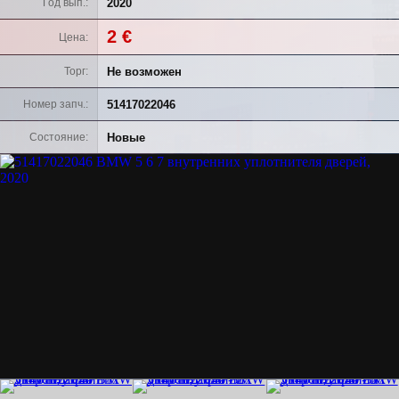
2020
Год вып.
2 €
Цена
Не возможен
Торг
51417022046
Номер запч.
Новые
Состояние