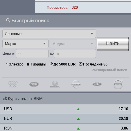
320
Просмотров:
🔍 Быстрый поиск
Найти
Цена от
до
⚡
🪙
🕒
🔋
Электро
Гибриды
До 5000 EUR
Последние 80
Расширенный поиск
💰
Курсы валют BNM
USD
17.16
▲
EUR
20.19
▲
RON
3.86
▲