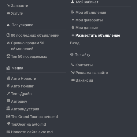
👤
Мой кабинет
🔧
Запчасти
📝
Мои объявления
💼
Услуги
♥
Мои фавориты
🔥
Популярное
👮
Мои данные
🕒
➕
80 последних объявлений
Разместить объявление
🔥
Срочно продам 50
Вход
объявлений
🌐
По сайту
🏆
Топ 50 посещаемых
📞
Контакты
📰
Медиа
👓
Реклама на сайте
📰
Авто Новости
💼
Вакансии
🌟
Авто тюнинг
📍
Тест-Драйв
🏁
Автошоу
🏭
Автоиндустрия
🎦
The Grand Tour на avto.md
🎥
TopGear на avto.md
📧
Новости сайта avto.md