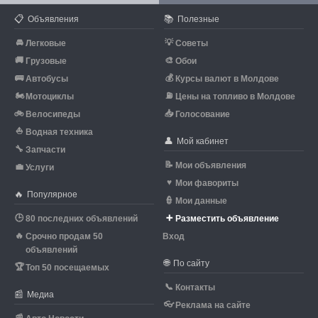
📋
📚
Объявления
Полезные
🚘
💡
Легковые
Советы
🚚
🎨
Грузовые
Обои
🚌
💰
Автобусы
Курсы валют в Молдове
🏍
⛽
Мотоциклы
Цены на топливо в Молдове
🚲
📥
Велосипеды
Голосование
⛵
Водная техника
👤
Мой кабинет
🔧
Запчасти
📝
Мои объявления
💼
Услуги
♥
Мои фавориты
🔥
Популярное
👮
Мои данные
🕒
➕
80 последних объявлений
Разместить объявление
🔥
Срочно продам 50
Вход
объявлений
🌐
По сайту
🏆
Топ 50 посещаемых
📞
Контакты
📰
Медиа
👓
Реклама на сайте