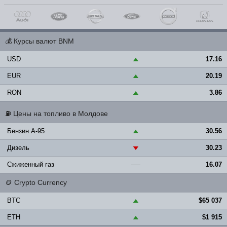
💰
Курсы валют BNM
USD
17.16
▲
EUR
20.19
▲
RON
3.86
▲
⛽
Цены на топливо в Молдове
Бензин A-95
30.56
▲
Дизель
30.23
▼
Сжиженный газ
16.07
—
🪙
Crypto Currency
BTC
$65 037
▲
ETH
$1 915
▲