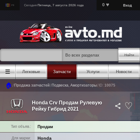
♥
0
Вход
Сегодня
Пятница, 7 августа 2026 года
Найти
☰
Легковые
Запчасти
Услуги
Новости
🏠
/
/
/
Продажа запчастей
Подвеска, Амортизаторы
ID:
10075
Honda Crv Продам Рулевую
Рейку Гибрид 2021
Продам
Тип объяв.
Honda
Для марки