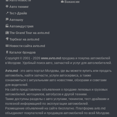
📰
Авто Новости
💼
Вакансии
🌟
Авто тюнинг
📍
Тест-Драйв
🏁
Автошоу
🏭
Автоиндустрия
🎦
The Grand Tour на avto.md
🎥
TopGear на avto.md
📧
Новости сайта avto.md
📄
Каталог брэндов
Copyright © 2001 - 2026
www.avto.md
продажа и покупка автомобилей
в Молдове. Удобный поиск авто, запчастей и услуг для автолюбителей.
Avto.md
- это авто портал Молдовы, где вы можете купить или продать
автомобиль,
найти запчасти, услуги автосервиса, а также
ознакомиться с актуальными авто новостями,
обзорами и советами
для водителей.
На сайте представлены объявления о продаже легковых и грузовых
автомобилей,
мотоциклов, автобусов и другой техники.
Также доступны разделы с авто услугами,
тюнингом, тест-драйвами и
полезной информацией по эксплуатации автомобилей.
Размещение объявлений на сайте бесплатно.
Платформа avto.md
объединяет покупателей и продавцов автомобилей по всей Молдове.