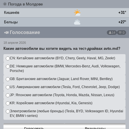
🌞
Погода в Молдове
Кишинёв
+31°
Бельцы
+27°
📣
Голосование
14
💬 0
18 апреля 2026
Какие автомобили вы хотите видеть на тест-драйвах avto.md?
CN: Китайские автомобили (BYD, Chery, Geely, Haval, MG, Zeekr)
DE: Немецкие автомобили (BMW, Mercedes-Benz, Audi, Volkswagen,
Porsche)
GB: Британские автомобили (Jaguar, Land Rover, MINI, Bentley)
US: Американские автомобили (Tesla, Ford, Chevrolet, Jeep, Dodge)
JP: Японские автомобили (Toyota, Honda, Mazda, Nissan, Lexus)
KR: Корейские автомобили (Hyundai, Kia, Genesis)
Электромобили (любые бренды) (Tesla, BYD, Volkswagen ID, Hyundai
EV, BMW i-series)
Голосовать
Результаты