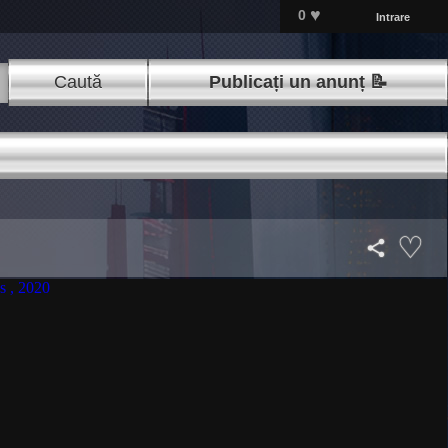
♥
0
Intrare
Caută
Publicați un anunț 📝