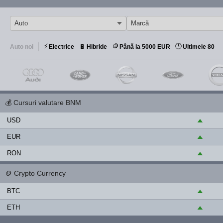
⚡
🪙
🕒
🔋
Auto noi
Electrice
Hibride
Până la 5000 EUR
Ultimele 80
💰
Cursuri valutare BNM
USD
▲
EUR
▲
RON
▲
🪙
Crypto Currency
BTC
▲
ETH
▲