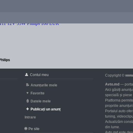
hilips
👤
Contul meu
Copyright ©
www
Avto.md
— portal
📝
Anunțurile mele
Aici găsiți anunț
♥
Favorite
specială și piese
Platforma permite
👮
Datele mele
propriile anunțuri 
➕
Publicați un anunț
Portalul auto ofe
tuning, videoclipu
Intrare
Actualizăm consta
d
din lume.
🌐
Pe site
Avto.md este des