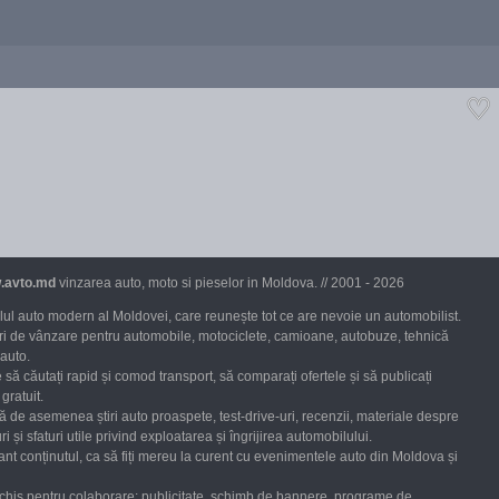
.avto.md
vinzarea auto, moto si pieselor in Moldova. // 2001 - 2026
ul auto modern al Moldovei, care reunește tot ce are nevoie un automobilist.
uri de vânzare pentru automobile, motociclete, camioane, autobuze, tehnică
 auto.
 să căutați rapid și comod transport, să comparați ofertele și să publicați
gratuit.
ră de asemenea știri auto proaspete, test-drive-uri, recenzii, materiale despre
ri și sfaturi utile privind exploatarea și îngrijirea automobilului.
nt conținutul, ca să fiți mereu la curent cu evenimentele auto din Moldova și
chis pentru colaborare: publicitate, schimb de bannere, programe de