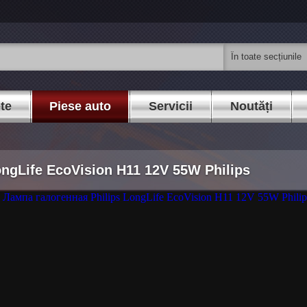
ete
Piese auto
Servicii
Noutăți
gLife EcoVision H11 12V 55W Philips