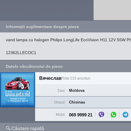
Informații suplimentare despre piese
vand lampa cu halogen Philips LongLife EcoVision H11 12V 55W Phi
12362LLECOC1
Datele vânzătorului de piese
Вячеслав
Total 215 anunțuri
Moldova
Țara:
Chisinau
Orașul:
069 9999 21
Mobil:
🔍 Căutare rapidă