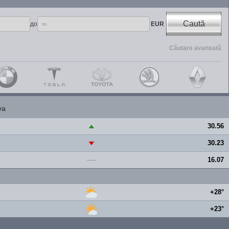
Caută
до
EUR
Căutare avansată
va
30.56
▲
30.23
▼
16.07
—
+28°
+23°