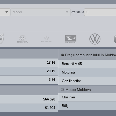
Preț de la
⛽
Prețul combustibilului în Moldo
17.16
Benzină A-95
20.19
Motorină
3.86
Gaz lichefiat
🌞
Meteo Moldova
Chișinău
$64 528
Bălți
$1 904