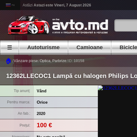
Astăzi
Astazi este
Vineri, 7 August 2026
Autoturisme
Camioane
Bicicl
☰
🏠
/
/
/
Vânzare piese
Optica, Parbrize
ID:
10158
12362LLECOC1 Lampă cu halogen Philips Lon
Vând
Tip anunț
Orice
Pentru marca
2020
An fab.
100 €
Prețul