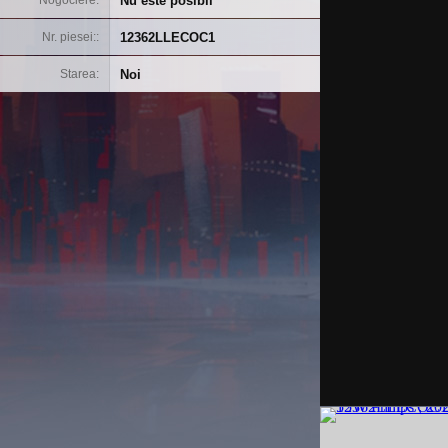
Nu este posibil
Nogociere
12362LLECOC1
Nr. piesei:
Noi
Starea