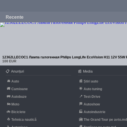
Recente
12362LLECOC1 Лампа галогенная Philips LongLife EcoVision H11 12V 55W P
100 EUR
📋
📰
Anunțuri
Media
🚘
📰
Auto
Știri auto
🚚
🌟
Camioane
Auto tuning
🚌
📍
Autobuze
Test-Drive
🏍
🏁
Moto
Autoshow
🚲
🏭
Biciclete
Autoindustrie
⛵
🎦
Tehnica nautică
The Grand Tour pe avto.m