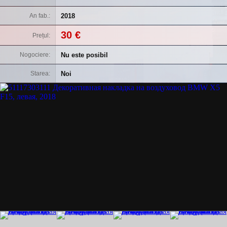
2018
An fab.
30 €
Prețul
Nu este posibil
Nogociere
Noi
Starea