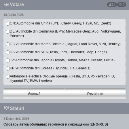
📣
Votare
14
💬 0
18 Aprilie 2026
CN: Automobile din China (BYD, Chery, Geely, Haval, MG, Zeekr)
DE: Autmobile din Gemrnaia (BMW, Mercedes-Benz, Audi, Volkswagen,
Porsche)
GB: Automobile din Marea Britatnie (Jaguar, Land Rover, MINI, Bentley)
US: Automobile din SUA (Tesla, Ford, Chevrolet, Jeep, Dodge)
JP: Aotomobile din Japonia (Toyota, Honda, Mazda, Nissan, Lexus)
KR: Automobile din Coreea (Hyundai, Kia, Genesis)
Automobile electrice (любые бренды) (Tesla, BYD, Volkswagen ID,
Hyundai EV, BMW i-series)
Votează
Rezultate
💡
Sfaturi
8 Decembrie 2016
Словарь автомобильных терминов и сокращений (ENG-RUS)