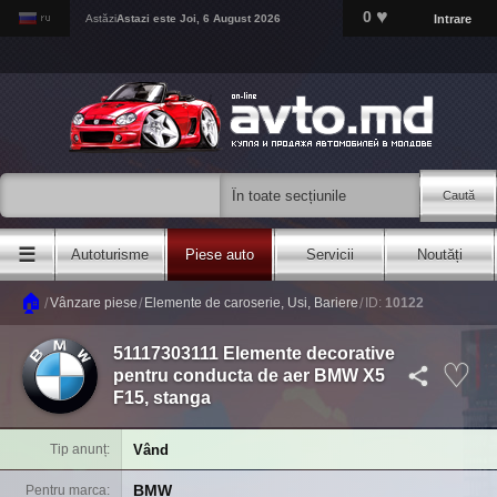
♥
0
Intrare
Astăzi
Astazi este
Joi, 6 August 2026
Caută
☰
Autoturisme
Piese auto
Servicii
Noutăți
🏠
/
/
/
Vânzare piese
Elemente de caroserie, Usi, Bariere
ID:
10122
51117303111 Elemente decorative
pentru conducta de aer BMW X5
F15, stanga
Vând
Tip anunț
BMW
Pentru marca