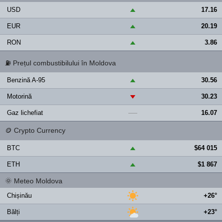
USD
17.16
▲
EUR
20.19
▲
RON
3.86
▲
⛽
Prețul combustibilului în Moldova
Benzină A-95
30.56
▲
Motorină
30.23
▼
Gaz lichefiat
16.07
—
🪙
Crypto Currency
BTC
$64 015
▲
ETH
$1 867
▲
🌞
Meteo Moldova
Chișinău
+26°
Bălți
+23°