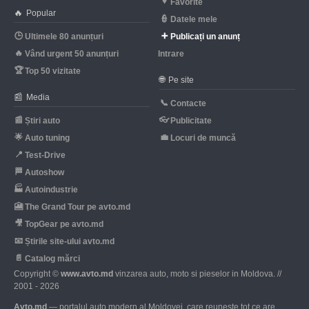
♥
Favorite
🔥
Popular
👮
Datele mele
🕒
➕
Ultimele 80 anunțuri
Publicați un anunț
🔥
Vând urgent 50 anunțuri
Intrare
🏆
Top 50 vizitate
🌐
Pe site
📰
Media
📞
Contacte
📰
👓
Știri auto
Publicitate
🌟
💼
Auto tuning
Locuri de muncă
📍
Test-Drive
🏁
Autoshow
🏭
Autoindustrie
🎦
The Grand Tour pe avto.md
🎥
TopGear pe avto.md
📧
Știrile site-ului avto.md
📄
Catalog mărci
Copyright ©
www.avto.md
vinzarea auto, moto si pieselor in Moldova. //
2001 - 2026
Avto.md
— portalul auto modern al Moldovei, care reunește tot ce are