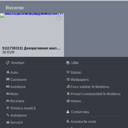
Recente
51117303111 Декоративная накладка на воздуховод BMW X5 F15, левая
30 EUR
📋
📚
Anunțuri
Utile
🚘
💡
Auto
Sfaturi
🚚
🎨
Camioane
Wallpapers
🚌
💰
Autobuze
Curs valutar în Moldova
🏍
⛽
Moto
Prețuri combustibili în Moldova
🚲
📥
Biciclete
Votare
⛵
Tehnica nautică
👤
Contul meu
🔧
Autopiese
📝
Anunțurile mele
💼
Servicii