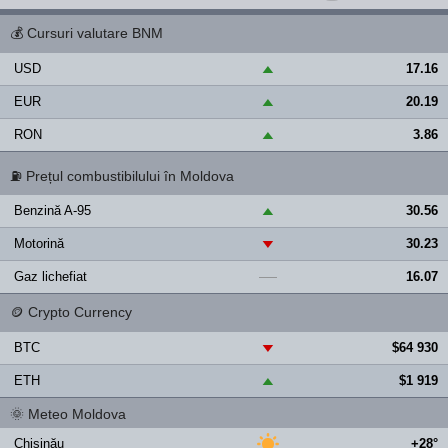
💰
Cursuri valutare BNM
USD
17.16
▲
EUR
20.19
▲
RON
3.86
▲
⛽
Prețul combustibilului în Moldova
Benzină A-95
30.56
▲
Motorină
30.23
▼
Gaz lichefiat
16.07
—
🪙
Crypto Currency
BTC
$64 930
▼
ETH
$1 919
▲
🌞
Meteo Moldova
Chișinău
+28°