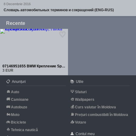
8 Decembrie 2016
Словарь автомобильных терминов и сокращений (ENG-RUS)
Recente
07146951655 BMW Крепление Spire Clip, гайка C-Clip
3 EUR
📋
📚
Anunțuri
Utile
🚘
💡
Auto
Sfaturi
🚚
🎨
Camioane
Wallpapers
🚌
💰
Autobuze
Curs valutar în Moldova
🏍
⛽
Moto
Prețuri combustibili în Moldova
🚲
📥
Biciclete
Votare
⛵
Tehnica nautică
👤
Contul meu