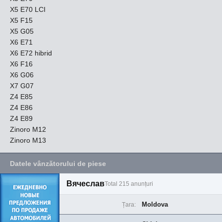
X5 E70 LCI
X5 F15
X5 G05
X6 E71
X6 E72 hibrid
X6 F16
X6 G06
X7 G07
Z4 E85
Z4 E86
Z4 E89
Zinoro M12
Zinoro M13
Datele vânzătorului de piese
Вячеслав
Total 215 anunțuri
Moldova
Țara: