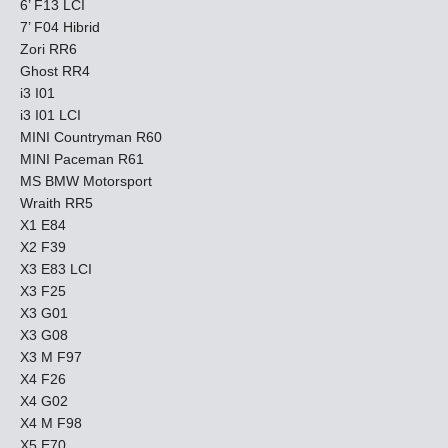
6’ F13 LCI
7’ F04 Hibrid
Zori RR6
Ghost RR4
i3 I01
i3 I01 LCI
MINI Countryman R60
MINI Paceman R61
MS BMW Motorsport
Wraith RR5
X1 E84
X2 F39
X3 E83 LCI
X3 F25
X3 G01
X3 G08
X3 M F97
X4 F26
X4 G02
X4 M F98
X5 E70