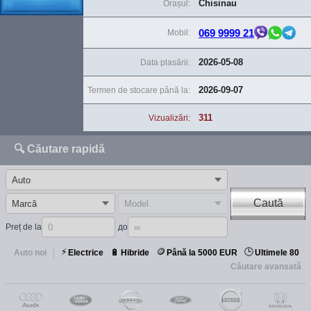
Chisinau
Orașul:
069 9999 21
Mobil:
2026-05-08
Data plasării:
2026-09-07
Termen de stocare până la:
311
Vizualizări:
🔍 Căutare rapidă
Caută
Preț de la
до
⚡
🪙
🕒
🔋
Auto noi
Electrice
Hibride
Până la 5000 EUR
Ultimele 80
Căutare avansată