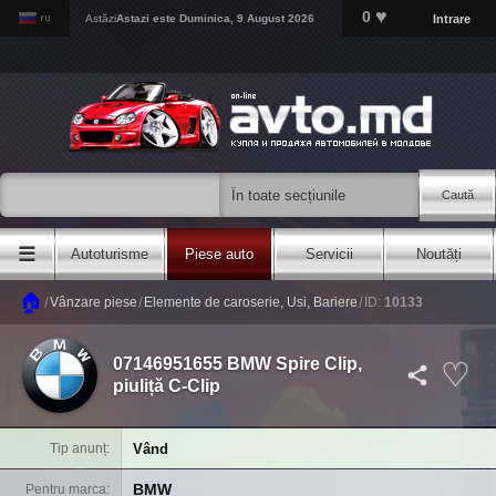
♥
0
Intrare
Astăzi
Astazi este
Duminica, 9 August 2026
Caută
☰
Autoturisme
Piese auto
Servicii
Noutăți
🏠
/
/
/
Vânzare piese
Elemente de caroserie, Usi, Bariere
ID:
10133
07146951655 BMW Spire Clip,
piuliță C-Clip
Vând
Tip anunț
BMW
Pentru marca