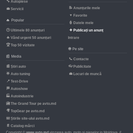
🔧
Autopiese
📝
Anunțurile mele
💼
Servicii
♥
Favorite
🔥
Popular
👮
Datele mele
🕒
➕
Ultimele 80 anunțuri
Publicați un anunț
🔥
Vând urgent 50 anunțuri
Intrare
🏆
Top 50 vizitate
🌐
Pe site
📰
Media
📞
Contacte
📰
👓
Știri auto
Publicitate
🌟
💼
Auto tuning
Locuri de muncă
📍
Test-Drive
🏁
Autoshow
🏭
Autoindustrie
🎦
The Grand Tour pe avto.md
🎥
TopGear pe avto.md
📧
Știrile site-ului avto.md
📄
Catalog mărci
Copyright ©
www.avto.md
vinzarea auto, moto si pieselor in Moldova. //