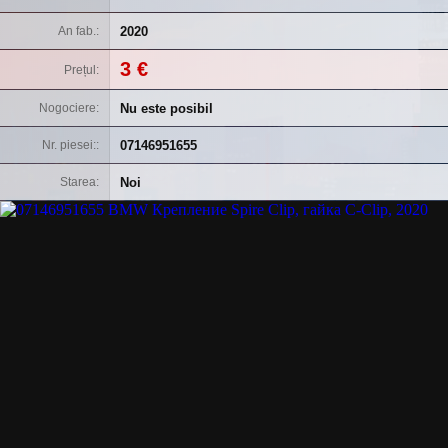
2020
An fab.
3 €
Prețul
Nu este posibil
Nogociere
07146951655
Nr. piesei:
Noi
Starea