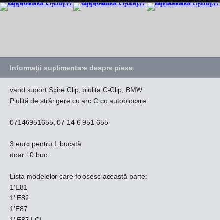
Informații suplimentare despre piese
vand suport Spire Clip, piulita C-Clip, BMW
Piuliță de strângere cu arc C cu autoblocare
07146951655, 07 14 6 951 655
3 euro pentru 1 bucată
doar 10 buc.
Lista modelelor care folosesc această parte:
1’E81
1’ E82
1’E87
1’ E87 LCI