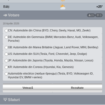
Bălți
+25°
📣
Votare
15
💬 0
18 Aprilie 2026
CN: Automobile din China (BYD, Chery, Geely, Haval, MG, Zeekr)
DE: Autmobile din Gemrnaia (BMW, Mercedes-Benz, Audi, Volkswagen,
Porsche)
GB: Automobile din Marea Britatnie (Jaguar, Land Rover, MINI, Bentley)
US: Automobile din SUA (Tesla, Ford, Chevrolet, Jeep, Dodge)
JP: Aotomobile din Japonia (Toyota, Honda, Mazda, Nissan, Lexus)
KR: Automobile din Coreea (Hyundai, Kia, Genesis)
Automobile electrice (любые бренды) (Tesla, BYD, Volkswagen ID,
Hyundai EV, BMW i-series)
Votează
Rezultate
💡
Sfaturi