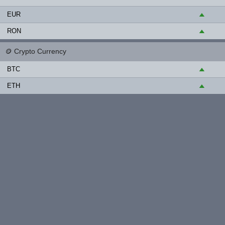
EUR
▲
RON
▲
🪙
Crypto Currency
BTC
▲
ETH
▲