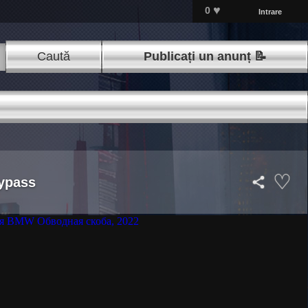
♥
0
Intrare
Caută
Publicați un anunț 📝
bypass