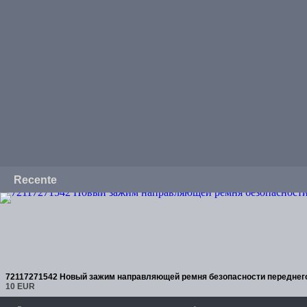
Recente
72117271542 Новый зажим направляющей ремня безопасности переднег
10 EUR