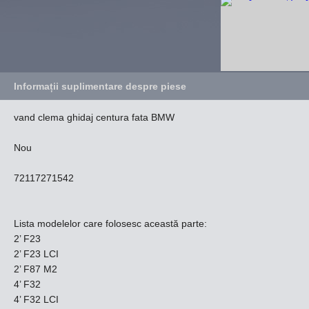
Informații suplimentare despre piese
vand clema ghidaj centura fata BMW
Nou
72117271542
Lista modelelor care folosesc această parte:
2’ F23
2’ F23 LCI
2’ F87 M2
4’ F32
4’ F32 LCI