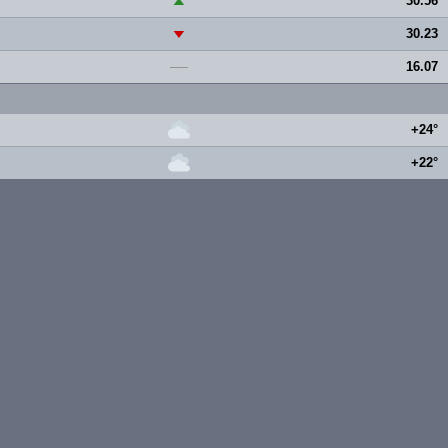
30.56
▲
30.23
▼
16.07
—
+24°
+22°