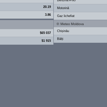
Benzină A-95
20.19
Motorină
3.86
Gaz lichefiat
🌞
Meteo Moldova
Chișinău
$65 037
Bălți
$1 915