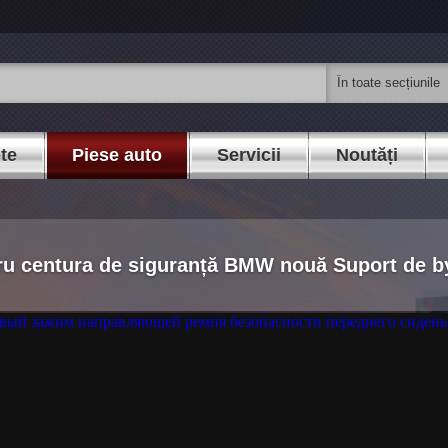
ete
Piese auto
Servicii
Noutăți
ru centura de siguranță BMW nouă Suport de 