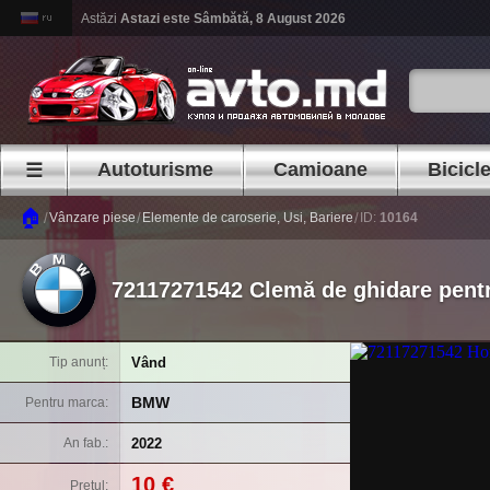
Astăzi
Astazi este
Sâmbătă, 8 August 2026
Autoturisme
Camioane
Bicicl
☰
🏠
/
/
/
Vânzare piese
Elemente de caroserie, Usi, Bariere
ID:
10164
72117271542 Clemă de ghidare pent
Vând
Tip anunț
BMW
Pentru marca
2022
An fab.
10 €
Prețul