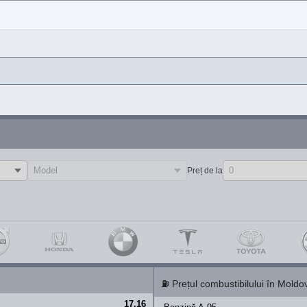
Preț de la
⛽
Prețul combustibilului în Moldo
17.16