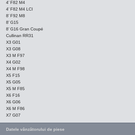
4’ F82 M4
4’ F82 M4 LCI
8’ F92 M8
8’ G15
8’ G16 Gran Coupé
Cullinan RR31
X3 G01
X3 G08
X3 M F97
X4 G02
X4 M F98
X5 F15
X5 G05
X5 M F85
X6 F16
X6 G06
X6 M F86
X7 G07
Datele vânzătorului de piese