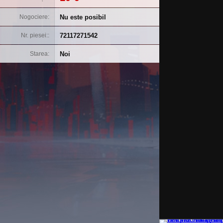
Nu este posibil
Nogociere
72117271542
Nr. piesei:
Noi
Starea