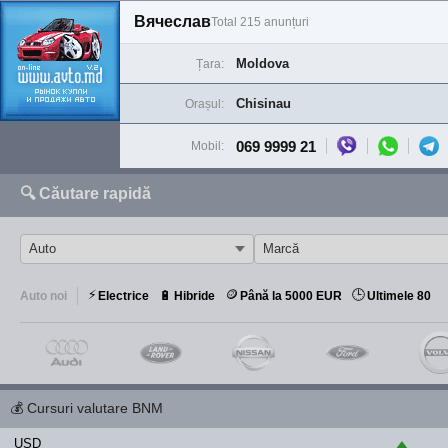
Вячеслав
Total 215 anunțuri
Moldova
Țara:
Chisinau
Orașul:
069 9999 21
Mobil:
🔍 Căutare rapidă
⚡
🪙
🕒
🔋
Auto noi
Electrice
Hibride
Până la 5000 EUR
Ultimele 80
💰
Cursuri valutare BNM
USD
▲