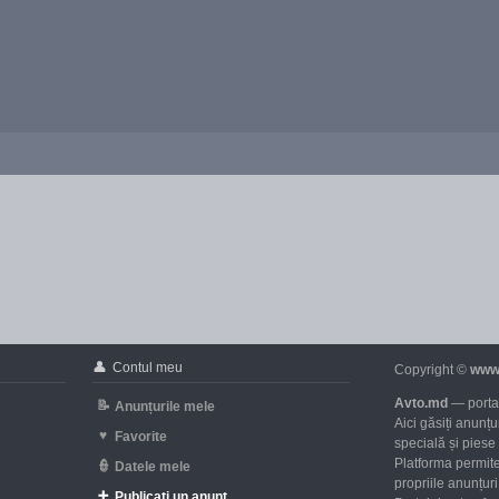
👤
Contul meu
Copyright ©
www
Avto.md
— portal
📝
Anunțurile mele
Aici găsiți anunț
♥
Favorite
specială și piese
Platforma permite
👮
Datele mele
propriile anunțuri 
➕
Publicați un anunț