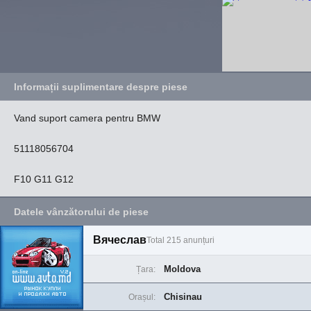
Informații suplimentare despre piese
Vand suport camera pentru BMW
51118056704
F10 G11 G12
Datele vânzătorului de piese
Вячеслав
Total 215 anunțuri
Moldova
Țara:
Chisinau
Orașul: