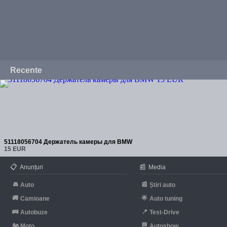
Recente
51118056704 Держатель камеры для BMW
15 EUR
📋
📰
Anunțuri
Media
🚘
📰
Auto
Știri auto
🚚
🌟
Camioane
Auto tuning
🚌
📍
Autobuze
Test-Drive
🏍
🏁
Moto
Autoshow