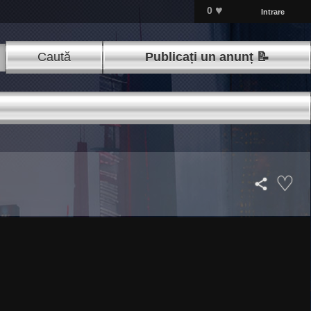
♥
0
Intrare
Caută
Publicați un anunț 📝