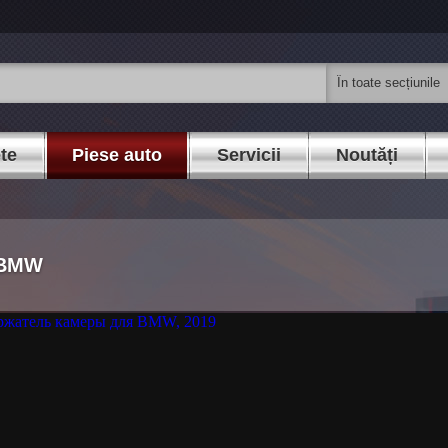
ete
Piese auto
Servicii
Noutăți
 BMW