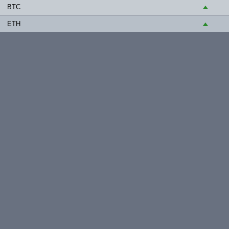
BTC
▲
ETH
▲