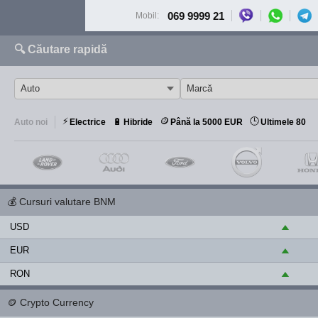
069 9999 21
Mobil:
🔍 Căutare rapidă
⚡
🪙
🕒
🔋
Auto noi
Electrice
Hibride
Până la 5000 EUR
Ultimele 80
💰
Cursuri valutare BNM
USD
▲
EUR
▲
RON
▲
🪙
Crypto Currency