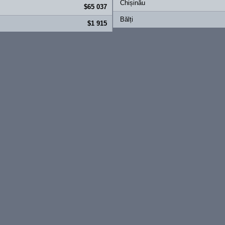
Chișinău
$65 037
Bălți
$1 915