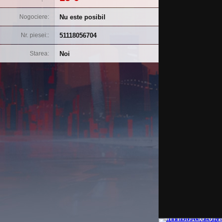
Nu este posibil
Nogociere
51118056704
Nr. piesei:
Noi
Starea