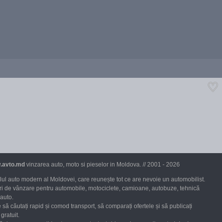
.avto.md
vinzarea auto, moto si pieselor in Moldova. // 2001 - 2026
ul auto modern al Moldovei, care reunește tot ce are nevoie un automobilist.
uri de vânzare pentru automobile, motociclete, camioane, autobuze, tehnică
 auto.
 să căutați rapid și comod transport, să comparați ofertele și să publicați
gratuit.