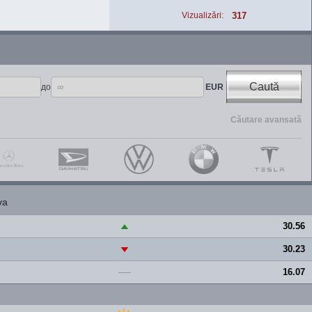
317
Vizualizări:
Caută
до
EUR
Căutare avansată
va
30.56
▲
30.23
▼
16.07
—