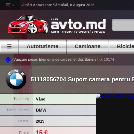
Astăzi
Astazi este
Sâmbătă, 8 August 2026
Autoturisme
Camioane
Bicicl
☰
🏠
/
/
/
Vânzare piese
Elemente de caroserie, Usi, Bariere
ID:
10174
51118056704 Suport camera pentru
Vând
Tip anunț
BMW
Pentru marca
2019
An fab.
15 €
Prețul