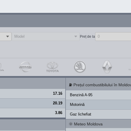
Preț de la
⛽
Prețul combustibilului în Moldo
17.16
Benzină A-95
20.19
Motorină
3.86
Gaz lichefiat
🌞
Meteo Moldova