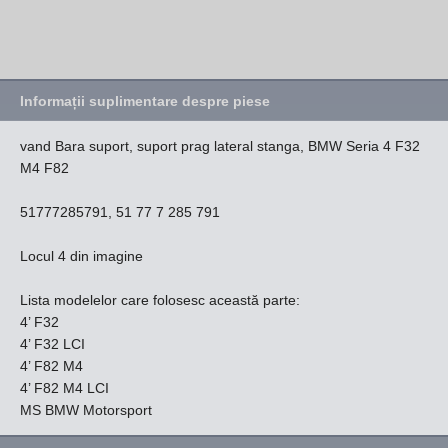
Informații suplimentare despre piese
vand Bara suport, suport prag lateral stanga, BMW Seria 4 F32
M4 F82
51777285791, 51 77 7 285 791
Locul 4 din imagine
Lista modelelor care folosesc această parte:
4’ F32
4’ F32 LCI
4’ F82 M4
4’ F82 M4 LCI
MS BMW Motorsport