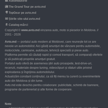
🏭
Autoindustrie
🎦
The Grand Tour pe avto.md
🎥
TopGear pe avto.md
📧
Știrile site-ului avto.md
📄
Catalog mărci
Copyright ©
www.avto.md
vinzarea auto, moto si pieselor in Moldova. //
2001 - 2026
Avto.md
— portalul auto modern al Moldovei, care reunește tot ce are
nevoie un automobilist. Aici găsiți anunțuri de vânzare pentru automobile,
motociclete, camioane, autobuze, tehnică specială și piese auto.
Platforma permite să căutați rapid și comod transport, să comparați ofertele
și să publicați propriile anunțuri gratuit.
Portalul auto oferă de asemenea știri auto proaspete, test-drive-uri,
recenzii, materiale despre tuning, videoclipuri și sfaturi utile privind
exploatarea și îngrijirea automobilului.
Actualizăm constant conținutul, ca să fiți mereu la curent cu evenimentele
auto din Moldova și din lume.
Avto.md este deschis pentru colaborare: publicitate, schimb de bannere,
programe de parteneriat și alte forme de cooperare.
Note
: