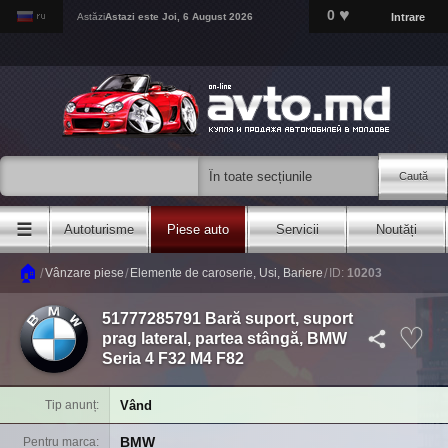
♥
0
Intrare
Astăzi
Astazi este
Joi, 6 August 2026
Caută
☰
Autoturisme
Piese auto
Servicii
Noutăți
🏠
/
/
/
Vânzare piese
Elemente de caroserie, Usi, Bariere
ID:
10203
51777285791 Bară suport, suport
prag lateral, partea stângă, BMW
Seria 4 F32 M4 F82
Vând
Tip anunț
BMW
Pentru marca