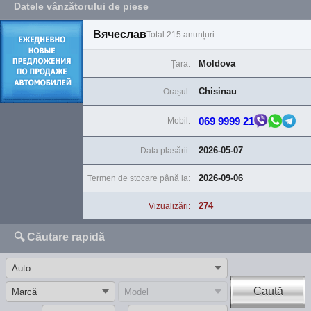
Datele vânzătorului de piese
Вячеслав
Total 215 anunțuri
Moldova
Țara:
Chisinau
Orașul:
069 9999 21
Mobil:
2026-05-07
Data plasării:
2026-09-06
Termen de stocare până la:
274
Vizualizări:
🔍 Căutare rapidă
Caută