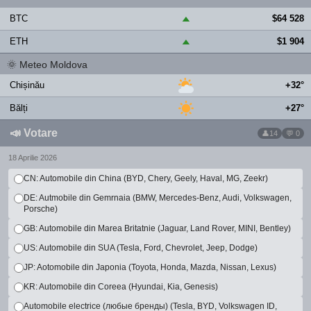
BTC
$64 528
▲
ETH
$1 904
▲
🌞
Meteo Moldova
Chișinău
+32°
Bălți
+27°
📣
Votare
14
💬 0
18 Aprilie 2026
CN: Automobile din China (BYD, Chery, Geely, Haval, MG, Zeekr)
DE: Autmobile din Gemrnaia (BMW, Mercedes-Benz, Audi, Volkswagen,
Porsche)
GB: Automobile din Marea Britatnie (Jaguar, Land Rover, MINI, Bentley)
US: Automobile din SUA (Tesla, Ford, Chevrolet, Jeep, Dodge)
JP: Aotomobile din Japonia (Toyota, Honda, Mazda, Nissan, Lexus)
KR: Automobile din Coreea (Hyundai, Kia, Genesis)
Automobile electrice (любые бренды) (Tesla, BYD, Volkswagen ID,