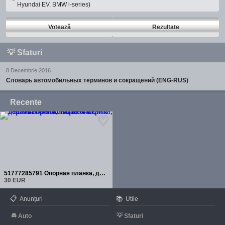
Hyundai EV, BMW i-series)
Votează
Rezultate
💡
Sfaturi
8 Decembrie 2016
Словарь автомобильных терминов и сокращений (ENG-RUS)
Recente
51777285791 Опорная планка, держатель боковой юбки, левая сторона, BMW 4 серии F32 M4 F82
30 EUR
📋
📚
Anunțuri
Utile
🚘
💡
Auto
Sfaturi