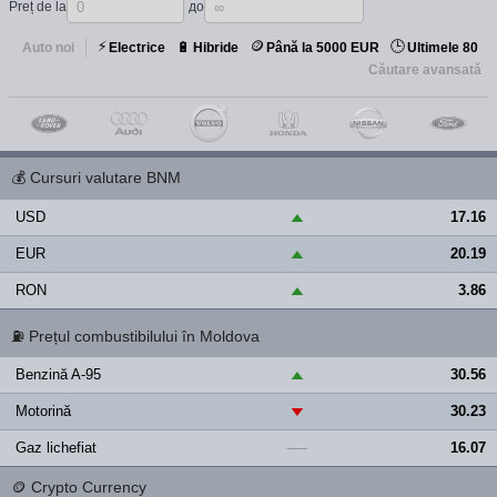
Preț de la
до
⚡
🪙
🕒
🔋
Auto noi
Electrice
Hibride
Până la 5000 EUR
Ultimele 80
Căutare avansată
💰
Cursuri valutare BNM
USD
17.16
▲
EUR
20.19
▲
RON
3.86
▲
⛽
Prețul combustibilului în Moldova
Benzină A-95
30.56
▲
Motorină
30.23
▼
Gaz lichefiat
16.07
—
🪙
Crypto Currency