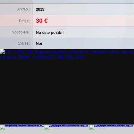
2019
An fab.
30 €
Prețul
Nu este posibil
Nogociere
Noi
Starea