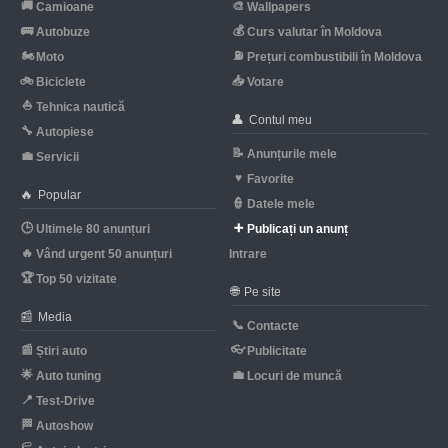
🚚
🎨
Camioane
Wallpapers
🚌
💰
Autobuze
Curs valutar în Moldova
🏍
⛽
Moto
Prețuri combustibili în Moldova
🚲
📥
Biciclete
Votare
⛵
Tehnica nautică
👤
Contul meu
🔧
Autopiese
📝
Anunțurile mele
💼
Servicii
♥
Favorite
🔥
Popular
👮
Datele mele
🕒
➕
Ultimele 80 anunțuri
Publicați un anunț
🔥
Vând urgent 50 anunțuri
Intrare
🏆
Top 50 vizitate
🌐
Pe site
📰
Media
📞
Contacte
📰
👓
Știri auto
Publicitate
🌟
💼
Auto tuning
Locuri de muncă
📍
Test-Drive
🏁
Autoshow