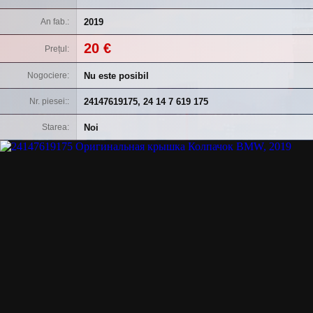
2019
An fab.
20 €
Prețul
Nu este posibil
Nogociere
24147619175, 24 14 7 619 175
Nr. piesei:
Noi
Starea