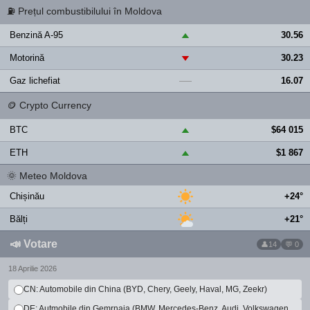
⛽
Prețul combustibilului în Moldova
Benzină A-95
30.56
▲
Motorină
30.23
▼
Gaz lichefiat
16.07
—
🪙
Crypto Currency
BTC
$64 015
▲
ETH
$1 867
▲
🌞
Meteo Moldova
Chișinău
+24°
Bălți
+21°
📣
Votare
14
💬 0
18 Aprilie 2026
CN: Automobile din China (BYD, Chery, Geely, Haval, MG, Zeekr)
DE: Autmobile din Gemrnaia (BMW, Mercedes-Benz, Audi, Volkswagen,