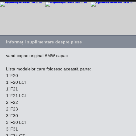
Informații suplimentare despre piese
vand capac original BMW capac
Lista modelelor care folosesc această parte:
1’ F20
1’ F20 LCI
1’ F21
1’ F21 LCI
2’ F22
2’ F23
3’ F30
3’ F30 LCI
3’ F31
3’ F34 GT