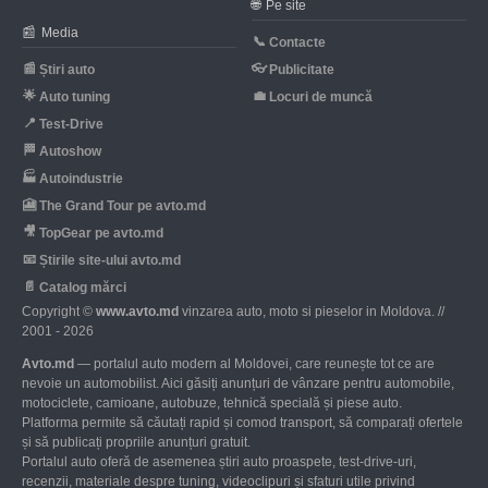
🌐
Pe site
📰
Media
📞
Contacte
📰
👓
Știri auto
Publicitate
🌟
💼
Auto tuning
Locuri de muncă
📍
Test-Drive
🏁
Autoshow
🏭
Autoindustrie
🎦
The Grand Tour pe avto.md
🎥
TopGear pe avto.md
📧
Știrile site-ului avto.md
📄
Catalog mărci
Copyright ©
www.avto.md
vinzarea auto, moto si pieselor in Moldova. //
2001 - 2026
Avto.md
— portalul auto modern al Moldovei, care reunește tot ce are
nevoie un automobilist. Aici găsiți anunțuri de vânzare pentru automobile,
motociclete, camioane, autobuze, tehnică specială și piese auto.
Platforma permite să căutați rapid și comod transport, să comparați ofertele
și să publicați propriile anunțuri gratuit.
Portalul auto oferă de asemenea știri auto proaspete, test-drive-uri,
recenzii, materiale despre tuning, videoclipuri și sfaturi utile privind