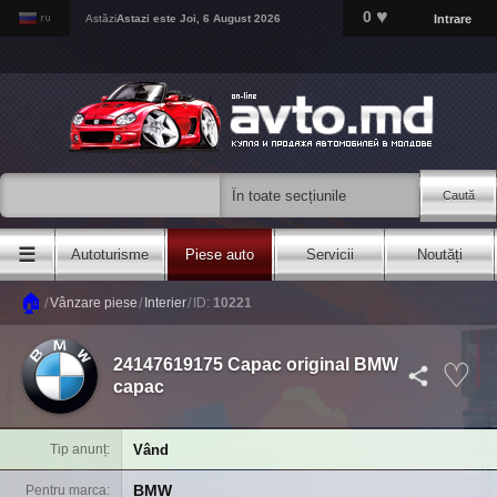
♥
0
Intrare
Astăzi
Astazi este
Joi, 6 August 2026
Caută
☰
Autoturisme
Piese auto
Servicii
Noutăți
🏠
/
/
/
Vânzare piese
Interier
ID:
10221
24147619175 Capac original BMW
capac
Vând
Tip anunț
BMW
Pentru marca