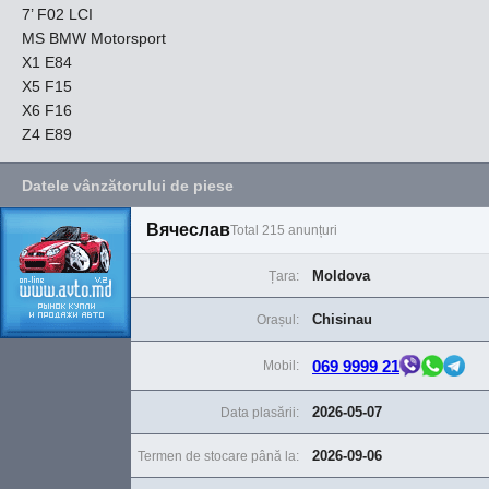
7’ F02 LCI
MS BMW Motorsport
X1 E84
X5 F15
X6 F16
Z4 E89
Datele vânzătorului de piese
Вячеслав
Total 215 anunțuri
Moldova
Țara:
Chisinau
Orașul:
069 9999 21
Mobil:
2026-05-07
Data plasării:
2026-09-06
Termen de stocare până la: