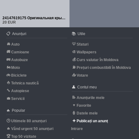
24147619175 Оригинальная крышка Колпачок BMW
20 EUR
📋
📚
Anunțuri
Utile
🚘
💡
Auto
Sfaturi
🚚
🎨
Camioane
Wallpapers
🚌
💰
Autobuze
Curs valutar în Moldova
🏍
⛽
Moto
Prețuri combustibili în Moldova
🚲
📥
Biciclete
Votare
⛵
Tehnica nautică
👤
Contul meu
🔧
Autopiese
📝
Anunțurile mele
💼
Servicii
♥
Favorite
🔥
Popular
👮
Datele mele
🕒
➕
Ultimele 80 anunțuri
Publicați un anunț
🔥
Vând urgent 50 anunțuri
Intrare
🏆
Top 50 vizitate