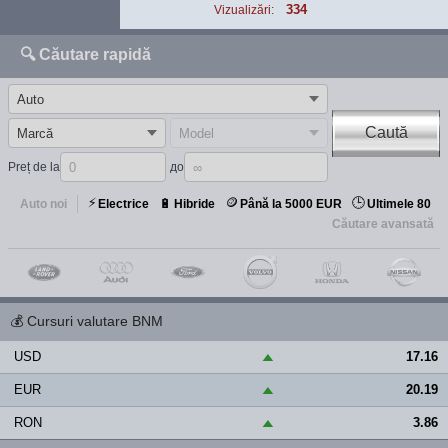
334
Vizualizări:
🔍 Căutare rapidă
Caută
Preț de la
до
⚡
🪙
🕒
🔋
Auto noi
Electrice
Hibride
Până la 5000 EUR
Ultimele 80
Căutare avansată
💰
Cursuri valutare BNM
USD
17.16
▲
EUR
20.19
▲
RON
3.86
▲