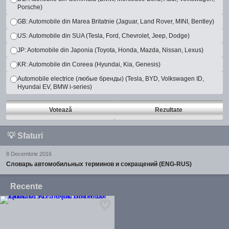
Porsche)
GB: Automobile din Marea Britatnie (Jaguar, Land Rover, MINI, Bentley)
US: Automobile din SUA (Tesla, Ford, Chevrolet, Jeep, Dodge)
JP: Aotomobile din Japonia (Toyota, Honda, Mazda, Nissan, Lexus)
KR: Automobile din Coreea (Hyundai, Kia, Genesis)
Automobile electrice (любые бренды) (Tesla, BYD, Volkswagen ID,
Hyundai EV, BMW i-series)
Votează
Rezultate
💡
Sfaturi
8 Decembrie 2016
Словарь автомобильных терминов и сокращений (ENG-RUS)
Recente