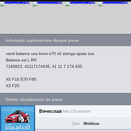
Informații suplimentare despre piese
vand balama usa bmw e70 x5 stanga spate sus
Balama usi L RH
7160823, 41117174435, 41 11 7 174 435
X5 F15 E70 F85
X3 F25
Datele vânzătorului de piese
Вячеслав
Total 215 anunțuri
Moldova
Țara: