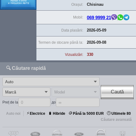
Chisinau
Orașul:
069 9999 21
Mobil:
2026-05-09
Data plasării:
2026-09-08
Termen de stocare până la:
330
Vizualizări:
🔍 Căutare rapidă
Caută
Preț de la
до
⚡
🪙
🕒
🔋
Auto noi
Electrice
Hibride
Până la 5000 EUR
Ultimele 80
Căutare avansată