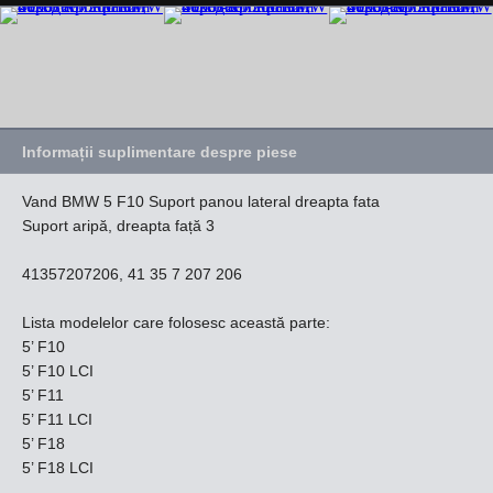
Informații suplimentare despre piese
Vand BMW 5 F10 Suport panou lateral dreapta fata
Suport aripă, dreapta față 3
41357207206, 41 35 7 207 206
Lista modelelor care folosesc această parte:
5’ F10
5’ F10 LCI
5’ F11
5’ F11 LCI
5’ F18
5’ F18 LCI