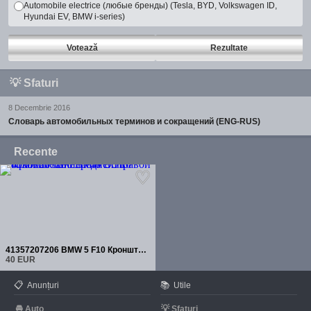
Automobile electrice (любые бренды) (Tesla, BYD, Volkswagen ID,
Hyundai EV, BMW i-series)
Votează
Rezultate
💡
Sfaturi
8 Decembrie 2016
Словарь автомобильных терминов и сокращений (ENG-RUS)
Recente
41357207206 BMW 5 F10 Кронштейн передней правой боковой панели
40 EUR
📋
📚
Anunțuri
Utile
🚘
💡
Auto
Sfaturi