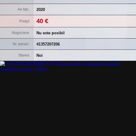
2020
An fab.
40 €
Prețul
Nu este posibil
Nogociere
41357207206
Nr. piesei:
Noi
Starea