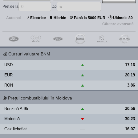
Preț de la
до
⚡
🪙
🕒
🔋
Auto noi
Electrice
Hibride
Până la 5000 EUR
Ultimele 80
Căutare avansată
💰
Cursuri valutare BNM
USD
17.16
▲
EUR
20.19
▲
RON
3.86
▲
⛽
Prețul combustibilului în Moldova
Benzină A-95
30.56
▲
Motorină
30.23
▼
Gaz lichefiat
16.07
—