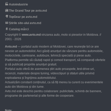
🏭
Autoindustrie
🎦
The Grand Tour pe avto.md
🎥
TopGear pe avto.md
📧
Știrile site-ului avto.md
📄
Catalog mărci
Copyright ©
www.avto.md
vinzarea auto, moto si pieselor in Moldova. //
2001 - 2026
Avto.md
— portalul auto modern al Moldovei, care reunește tot ce are
nevoie un automobilist. Aici găsiți anunțuri de vânzare pentru automobile,
motociclete, camioane, autobuze, tehnică specială și piese auto.
Platforma permite să căutați rapid și comod transport, să comparați ofertele
și să publicați propriile anunțuri gratuit.
Portalul auto oferă de asemenea știri auto proaspete, test-drive-uri,
recenzii, materiale despre tuning, videoclipuri și sfaturi utile privind
exploatarea și îngrijirea automobilului.
Actualizăm constant conținutul, ca să fiți mereu la curent cu evenimentele
auto din Moldova și din lume.
Avto.md este deschis pentru colaborare: publicitate, schimb de bannere,
programe de parteneriat și alte forme de cooperare.
Note
: