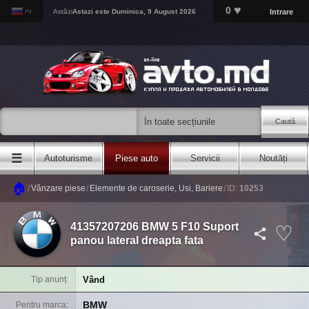
♥
0
Intrare
Astăzi
Astazi este
Duminica, 9 August 2026
Caută
☰
Autoturisme
Piese auto
Servicii
Noutăți
🏠
/
/
/
Vânzare piese
Elemente de caroserie, Usi, Bariere
ID:
10253
41357207206 BMW 5 F10 Suport
panou lateral dreapta fata
Vând
Tip anunț
BMW
Pentru marca