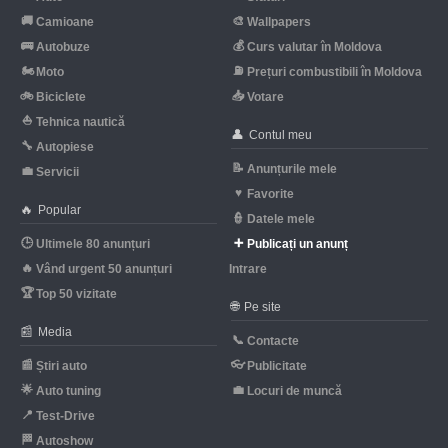
🚚
🎨
Camioane
Wallpapers
🚌
💰
Autobuze
Curs valutar în Moldova
🏍
⛽
Moto
Prețuri combustibili în Moldova
🚲
📥
Biciclete
Votare
⛵
Tehnica nautică
👤
Contul meu
🔧
Autopiese
📝
Anunțurile mele
💼
Servicii
♥
Favorite
🔥
Popular
👮
Datele mele
🕒
➕
Ultimele 80 anunțuri
Publicați un anunț
🔥
Vând urgent 50 anunțuri
Intrare
🏆
Top 50 vizitate
🌐
Pe site
📰
Media
📞
Contacte
📰
👓
Știri auto
Publicitate
🌟
💼
Auto tuning
Locuri de muncă
📍
Test-Drive
🏁
Autoshow