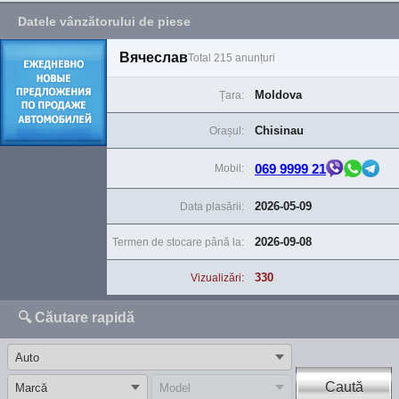
Datele vânzătorului de piese
Вячеслав
Total 215 anunțuri
Moldova
Țara:
Chisinau
Orașul:
069 9999 21
Mobil:
2026-05-09
Data plasării:
2026-09-08
Termen de stocare până la:
330
Vizualizări:
🔍 Căutare rapidă
Caută