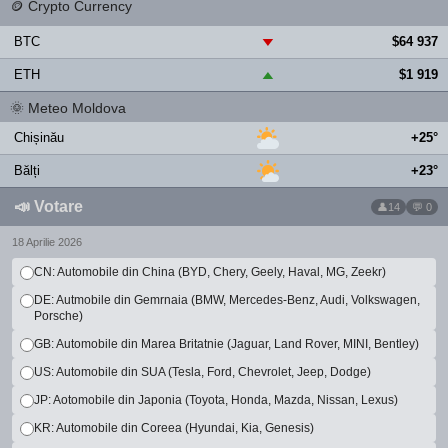
🪙
Crypto Currency
BTC
$64 937
▼
ETH
$1 919
▲
🌞
Meteo Moldova
Chișinău
+25°
Bălți
+23°
📣
Votare
14
💬 0
18 Aprilie 2026
CN: Automobile din China (BYD, Chery, Geely, Haval, MG, Zeekr)
DE: Autmobile din Gemrnaia (BMW, Mercedes-Benz, Audi, Volkswagen,
Porsche)
GB: Automobile din Marea Britatnie (Jaguar, Land Rover, MINI, Bentley)
US: Automobile din SUA (Tesla, Ford, Chevrolet, Jeep, Dodge)
JP: Aotomobile din Japonia (Toyota, Honda, Mazda, Nissan, Lexus)
KR: Automobile din Coreea (Hyundai, Kia, Genesis)