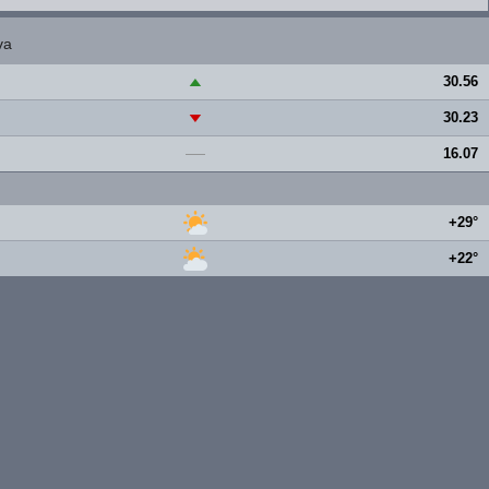
va
30.56
▲
30.23
▼
16.07
—
+29°
+22°