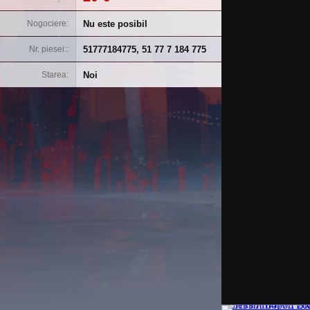
Nu este posibil
Nogociere
51777184775, 51 77 7 184 775
Nr. piesei:
Noi
Starea