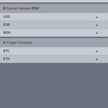
💰
Cursuri valutare BNM
USD
▲
EUR
▲
RON
▲
🪙
Crypto Currency
BTC
▲
ETH
▲