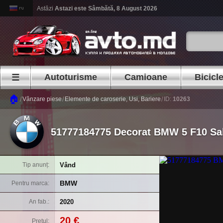
Astăzi
Astazi este
Sâmbătă, 8 August 2026
Autoturisme
Camioane
Bicicl
☰
🏠
/
/
/
Vânzare piese
Elemente de caroserie, Usi, Bariere
ID:
10263
51777184775 Decorat BMW 5 F10 Sal
Vând
Tip anunț
BMW
Pentru marca
2020
An fab.
20 €
Prețul