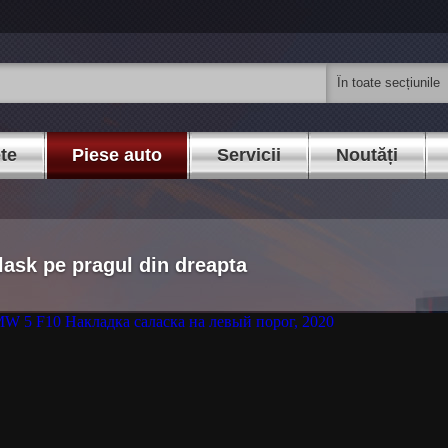
ete
Piese auto
Servicii
Noutăți
ask pe pragul din dreapta