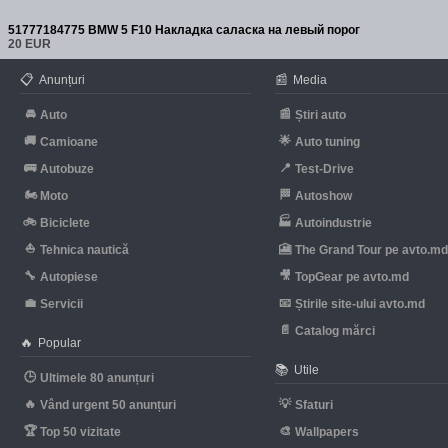
51777184775 BMW 5 F10 Накладка саласка на левый порог
20 EUR
📋
📰
Anunțuri
Media
🚘
📰
Auto
Știri auto
🚚
🌟
Camioane
Auto tuning
🚌
📍
Autobuze
Test-Drive
🏍
🏁
Moto
Autoshow
🚲
🏭
Biciclete
Autoindustrie
⛵
🎦
Tehnica nautică
The Grand Tour pe avto.m
🔧
🎥
Autopiese
TopGear pe avto.md
💼
📧
Servicii
Știrile site-ului avto.md
📄
Catalog mărci
🔥
Popular
📚
Utile
🕒
Ultimele 80 anunțuri
🔥
💡
Vând urgent 50 anunțuri
Sfaturi
🏆
🎨
Top 50 vizitate
Wallpapers