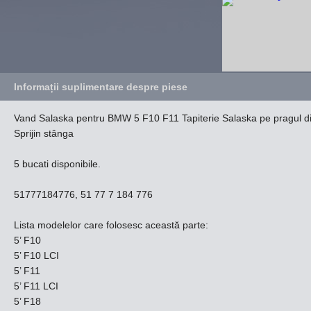
Informații suplimentare despre piese
Vand Salaska pentru BMW 5 F10 F11 Tapiterie Salaska pe pragul d
Sprijin stânga
5 bucati disponibile.
51777184776, 51 77 7 184 776
Lista modelelor care folosesc această parte:
5’ F10
5’ F10 LCI
5’ F11
5’ F11 LCI
5’ F18