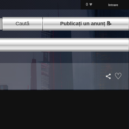
♥
0
Intrare
Caută
Publicați un anunț 📝