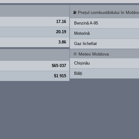
⛽
Prețul combustibilului în Moldo
17.16
Benzină A-95
20.19
Motorină
3.86
Gaz lichefiat
🌞
Meteo Moldova
Chișinău
$65 037
Bălți
$1 915