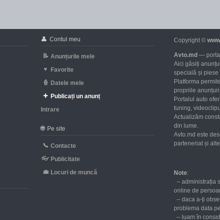
👤
Contul meu
Copyright ©
www
Avto.md
— portal
📝
Anunțurile mele
Aici găsiți anunț
♥
Favorite
specială și piese
Platforma permite
👮
Datele mele
propriile anunțuri 
➕
Publicați un anunț
Portalul auto ofe
tuning, videoclipu
Intrare
Actualizăm consta
d
din lume.
🌐
Pe site
Avto.md este des
parteneriat și al
📞
Contacte
👓
Publicitate
💼
Locuri de muncă
Note
:
– administrația 
online de persoan
– daca a-ți obser
problema data p
– luam în consid