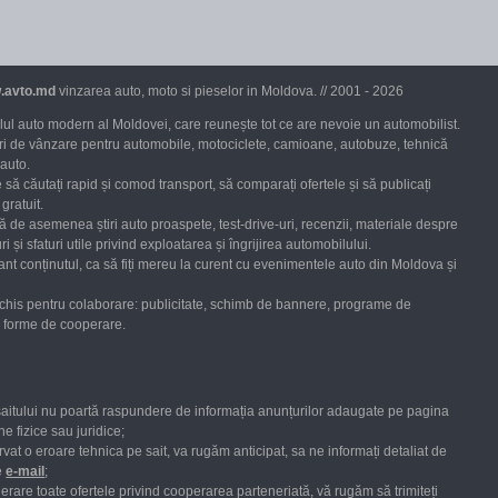
.avto.md
vinzarea auto, moto si pieselor in Moldova. // 2001 - 2026
ul auto modern al Moldovei, care reunește tot ce are nevoie un automobilist.
uri de vânzare pentru automobile, motociclete, camioane, autobuze, tehnică
 auto.
 să căutați rapid și comod transport, să comparați ofertele și să publicați
gratuit.
ră de asemenea știri auto proaspete, test-drive-uri, recenzii, materiale despre
ri și sfaturi utile privind exploatarea și îngrijirea automobilului.
nt conținutul, ca să fiți mereu la curent cu evenimentele auto din Moldova și
chis pentru colaborare: publicitate, schimb de bannere, programe de
te forme de cooperare.
saitului nu poartă raspundere de informația anunțurilor adaugate pe pagina
e fizice sau juridice;
vat o eroare tehnica pe sait, va rugăm anticipat, sa ne informați detaliat de
e
е-mail
;
erare toate
ofertele
privind cooperarea parteneriată,
vă rugăm
să
trimiteți