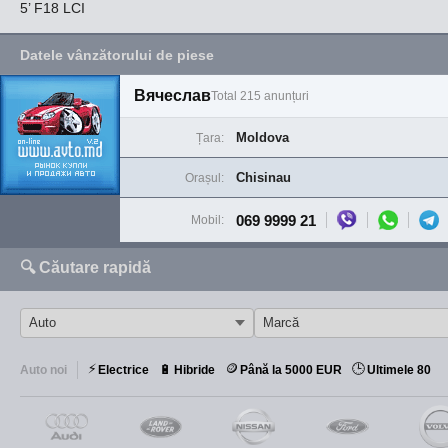
5’ F18 LCI
Datele vânzătorului de piese
Вячеслав
Total 215 anunțuri
Moldova
Țara:
Chisinau
Orașul:
069 9999 21
Mobil:
🔍 Căutare rapidă
⚡
🪙
🕒
🔋
Auto noi
Electrice
Hibride
Până la 5000 EUR
Ultimele 80