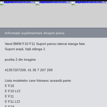
Informații suplimentare despre piese
Vand BMW F10 F11 Suport panou lateral stanga fata
Suport aripă, față stânga 1
pozitia 2 din imagine
41357207209, 41 35 7 207 209
Lista modelelor care folosesc această parte:
5’ F10
5’ F10 LCI
5’ F11
5’ F11 LCI
5’ F18