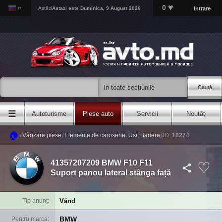
♥
0
Intrare
Astăzi
Astazi este
Duminica, 9 August 2026
Caută
☰
Autoturisme
Piese auto
Servicii
Noutăți
🏠
/
/
/
Vânzare piese
Elemente de caroserie, Usi, Bariere
ID:
10274
41357207209 BMW F10 F11
Suport panou lateral stânga față
Vând
Tip anunț
BMW
Pentru marca