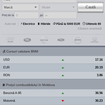
Caută
Preț de la
до
⚡
🪙
🕒
🔋
Auto noi
Electrice
Hibride
Până la 5000 EUR
Ultimele 80
Căutare avansată
💰
Cursuri valutare BNM
USD
17.16
▲
EUR
20.19
▲
RON
3.86
▲
⛽
Prețul combustibilului în Moldova
Benzină A-95
30.56
▲
Motorină
30.23
▼