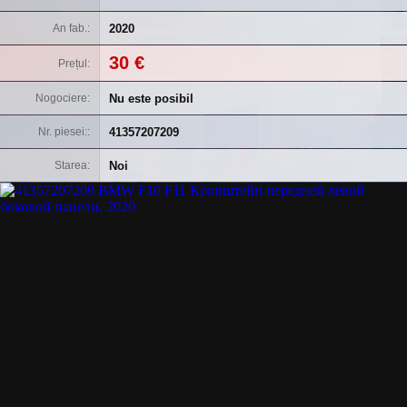
2020
An fab.
30 €
Prețul
Nu este posibil
Nogociere
41357207209
Nr. piesei:
Noi
Starea