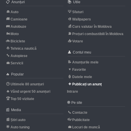
📋
📚
Anunțuri
Utile
🚘
💡
Auto
Sfaturi
🚚
🎨
Camioane
Wallpapers
🚌
💰
Autobuze
Curs valutar în Moldova
🏍
⛽
Moto
Prețuri combustibili în Moldova
🚲
📥
Biciclete
Votare
⛵
Tehnica nautică
👤
Contul meu
🔧
Autopiese
📝
Anunțurile mele
💼
Servicii
♥
Favorite
🔥
Popular
👮
Datele mele
🕒
➕
Ultimele 80 anunțuri
Publicați un anunț
🔥
Vând urgent 50 anunțuri
Intrare
🏆
Top 50 vizitate
🌐
Pe site
📰
Media
📞
Contacte
📰
👓
Știri auto
Publicitate
🌟
💼
Auto tuning
Locuri de muncă