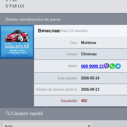
5’ F18 LCI
Datele vânzătorului de piese
Вячеслав
Total 215 anunțuri
Moldova
Țara:
Chisinau
Orașul:
069 9999 21
Mobil:
2026-05-14
Data plasării:
2026-09-13
Termen de stocare până la:
402
Vizualizări:
🔍 Căutare rapidă