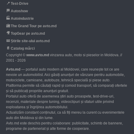
📍
Test-Drive
🏁
Autoshow
🏭
Autoindustrie
🎦
The Grand Tour pe avto.md
🎥
TopGear pe avto.md
📧
Știrile site-ului avto.md
📄
Catalog mărci
Copyright ©
www.avto.md
vinzarea auto, moto si pieselor in Moldova. //
2001 - 2026
Avto.md
— portalul auto modern al Moldovei, care reunește tot ce are
nevoie un automobilist. Aici găsiți anunțuri de vânzare pentru automobile,
motociclete, camioane, autobuze, tehnică specială și piese auto.
Platforma permite să căutați rapid și comod transport, să comparați ofertele
și să publicați propriile anunțuri gratuit.
Portalul auto oferă de asemenea știri auto proaspete, test-drive-uri,
recenzii, materiale despre tuning, videoclipuri și sfaturi utile privind
exploatarea și îngrijirea automobilului.
Actualizăm constant conținutul, ca să fiți mereu la curent cu evenimentele
auto din Moldova și din lume.
Avto.md este deschis pentru colaborare: publicitate, schimb de bannere,
programe de parteneriat și alte forme de cooperare.