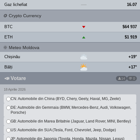
Gaz lichefiat
16.07
—
🪙
Crypto Currency
BTC
$64 937
▼
ETH
$1 919
▲
🌞
Meteo Moldova
Chișinău
+19°
Bălți
+17°
📣
Votare
14
💬 0
18 Aprilie 2026
CN: Automobile din China (BYD, Chery, Geely, Haval, MG, Zeekr)
DE: Autmobile din Gemrnaia (BMW, Mercedes-Benz, Audi, Volkswagen,
Porsche)
GB: Automobile din Marea Britatnie (Jaguar, Land Rover, MINI, Bentley)
US: Automobile din SUA (Tesla, Ford, Chevrolet, Jeep, Dodge)
JP: Aotomobile din Japonia (Toyota, Honda, Mazda, Nissan, Lexus)