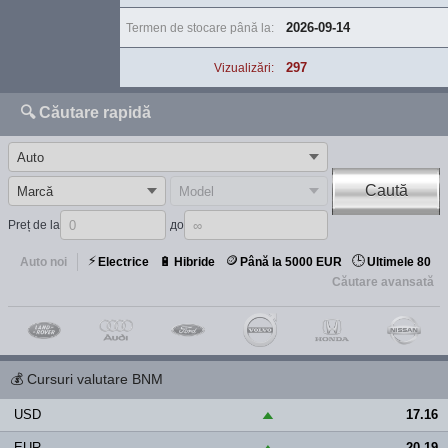
2026-09-14
Termen de stocare până la:
297
Vizualizări:
🔍 Căutare rapidă
Caută
Preț de la
до
⚡
🪙
🕒
🔋
Auto noi
Electrice
Hibride
Până la 5000 EUR
Ultimele 80
Căutare avansată
💰
Cursuri valutare BNM
USD
17.16
▲
EUR
20.19
▲