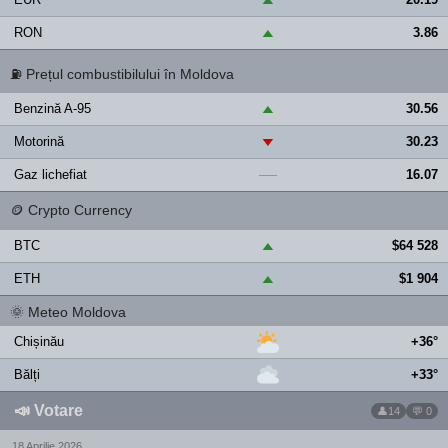
RON
3.86
▲
⛽
Prețul combustibilului în Moldova
Benzină A-95
30.56
▲
Motorină
30.23
▼
Gaz lichefiat
16.07
—
🪙
Crypto Currency
BTC
$64 528
▲
ETH
$1 904
▲
🌞
Meteo Moldova
Chișinău
+36°
Bălți
+33°
📣
Votare
14
💬 0
18 Aprilie 2026