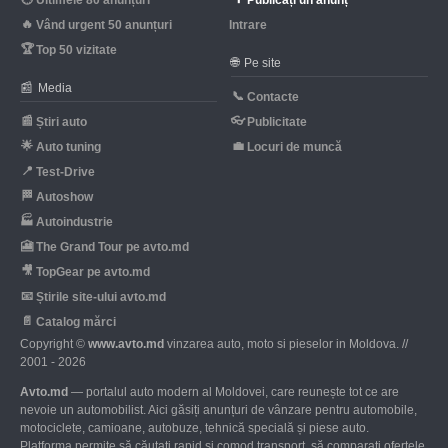
Ultimele 80 anunțuri
Publicați un anunț
🔥
Vând urgent 50 anunțuri
Intrare
🏆
Top 50 vizitate
🌐
Pe site
📰
Media
📞
Contacte
📰
👓
Știri auto
Publicitate
🌟
💼
Auto tuning
Locuri de muncă
📍
Test-Drive
🏁
Autoshow
🏭
Autoindustrie
🎦
The Grand Tour pe avto.md
🎥
TopGear pe avto.md
📧
Știrile site-ului avto.md
📄
Catalog mărci
Copyright ©
www.avto.md
vinzarea auto, moto si pieselor in Moldova. //
2001 - 2026
Avto.md
— portalul auto modern al Moldovei, care reunește tot ce are
nevoie un automobilist. Aici găsiți anunțuri de vânzare pentru automobile,
motociclete, camioane, autobuze, tehnică specială și piese auto.
Platforma permite să căutați rapid și comod transport, să comparați ofertele