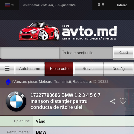
♥
0
Intrare
Astăzi
Astazi este
Joi, 6 August 2026
Caută
☰
Autoturisme
Piese auto
Servicii
Noutăți
🏠
/
/
/
Vânzare piese
Motoare, Transmisii, Radiatoare
ID:
10322
17227798686 BMW 1 2 3 4 5 6 7
manșon distanțier pentru
conducta de răcire ulei
Vând
Tip anunț
BMW
Pentru marca