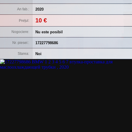
2020
An fab.
10 €
Prețul
Nu este posibil
Nogociere
17227798686
Nr. piesei:
Noi
Starea