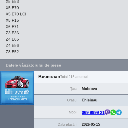
X5 E53
X5 E70
X5 E70 LCI
X5 F15
X6 E71
Z3 E36
Z4 E85
Z4 E86
Z8 E52
Datele vânzătorului de piese
Вячеслав
Total 215 anunțuri
Moldova
Țara:
Chisinau
Orașul:
069 9999 21
Mobil:
2026-05-15
Data plasării: