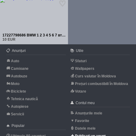
17227798686 BMW 1 2 3 4 5 6 7 втулка-проставка для маслоохлаждающей трубки
10 EUR
📋
📚
Anunțuri
Utile
🚘
💡
Auto
Sfaturi
🚚
🎨
Camioane
Wallpapers
🚌
💰
Autobuze
Curs valutar în Moldova
🏍
⛽
Moto
Prețuri combustibili în Moldova
🚲
📥
Biciclete
Votare
⛵
Tehnica nautică
👤
Contul meu
🔧
Autopiese
📝
Anunțurile mele
💼
Servicii
♥
Favorite
🔥
Popular
👮
Datele mele
🕒
➕