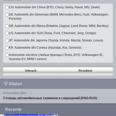
CN: Automobile din China (BYD, Chery, Geely, Haval, MG, Zeekr)
DE: Autmobile din Gemrnaia (BMW, Mercedes-Benz, Audi, Volkswagen,
Porsche)
GB: Automobile din Marea Britatnie (Jaguar, Land Rover, MINI, Bentley)
US: Automobile din SUA (Tesla, Ford, Chevrolet, Jeep, Dodge)
JP: Aotomobile din Japonia (Toyota, Honda, Mazda, Nissan, Lexus)
KR: Automobile din Coreea (Hyundai, Kia, Genesis)
Automobile electrice (любые бренды) (Tesla, BYD, Volkswagen ID,
Hyundai EV, BMW i-series)
Votează
Rezultate
💡
Sfaturi
8 Decembrie 2016
Словарь автомобильных терминов и сокращений (ENG-RUS)
Recente