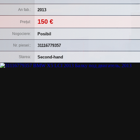
2013
An fab.
150 €
Prețul
Posibil
Nogociere
31116779357
Nr. piesei:
Second-hand
Starea