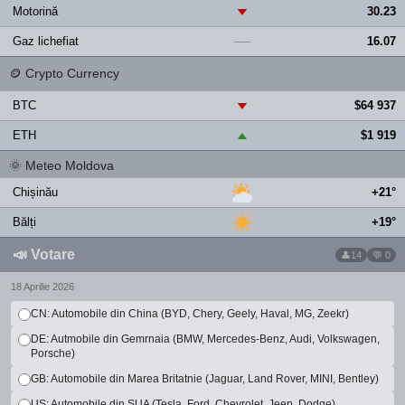
Motorină
30.23
▼
Gaz lichefiat
16.07
—
🪙
Crypto Currency
BTC
$64 937
▼
ETH
$1 919
▲
🌞
Meteo Moldova
Chișinău
+21°
Bălți
+19°
📣
Votare
14
💬 0
18 Aprilie 2026
CN: Automobile din China (BYD, Chery, Geely, Haval, MG, Zeekr)
DE: Autmobile din Gemrnaia (BMW, Mercedes-Benz, Audi, Volkswagen,
Porsche)
GB: Automobile din Marea Britatnie (Jaguar, Land Rover, MINI, Bentley)
US: Automobile din SUA (Tesla, Ford, Chevrolet, Jeep, Dodge)