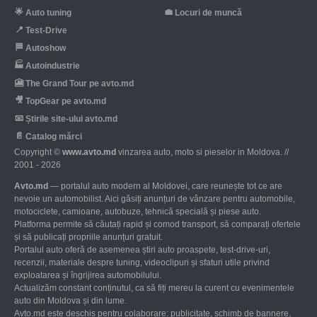
🌟
💼
Auto tuning
Locuri de muncă
📍
Test-Drive
🏁
Autoshow
🏭
Autoindustrie
🎦
The Grand Tour pe avto.md
🎥
TopGear pe avto.md
📧
Știrile site-ului avto.md
📄
Catalog mărci
Copyright ©
www.avto.md
vinzarea auto, moto si pieselor in Moldova. //
2001 - 2026
Avto.md
— portalul auto modern al Moldovei, care reunește tot ce are
nevoie un automobilist. Aici găsiți anunțuri de vânzare pentru automobile,
motociclete, camioane, autobuze, tehnică specială și piese auto.
Platforma permite să căutați rapid și comod transport, să comparați ofertele
și să publicați propriile anunțuri gratuit.
Portalul auto oferă de asemenea știri auto proaspete, test-drive-uri,
recenzii, materiale despre tuning, videoclipuri și sfaturi utile privind
exploatarea și îngrijirea automobilului.
Actualizăm constant conținutul, ca să fiți mereu la curent cu evenimentele
auto din Moldova și din lume.
Avto.md este deschis pentru colaborare: publicitate, schimb de bannere,