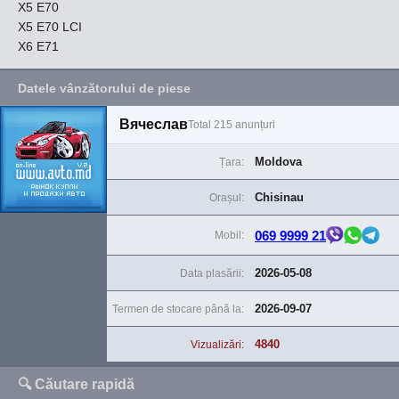
X5 E70
X5 E70 LCI
X6 E71
Datele vânzătorului de piese
Вячеслав
Total 215 anunțuri
Moldova
Țara:
Chisinau
Orașul:
069 9999 21
Mobil:
2026-05-08
Data plasării:
2026-09-07
Termen de stocare până la:
4840
Vizualizări:
🔍 Căutare rapidă