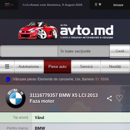
♥
0
Intrare
Astăzi
Astazi este
Duminica, 9 August 2026
Caută
☰
Autoturisme
Piese auto
Servicii
Noutăți
🏠
/
/
/
Vânzare piese
Elemente de caroserie, Usi, Bariere
ID:
5556
31116779357 BMW X5 LCI 2013
Faza motor
Vând
Tip anunț
BMW
Pentru marca