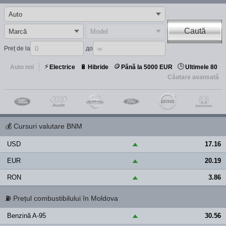
Caută
Preț de la
до
⚡
🪙
🕒
🔋
Auto noi
Electrice
Hibride
Până la 5000 EUR
Ultimele 80
Căutare avansată
💰
Cursuri valutare BNM
USD
17.16
▲
EUR
20.19
▲
RON
3.86
▲
⛽
Prețul combustibilului în Moldova
Benzină A-95
30.56
▲