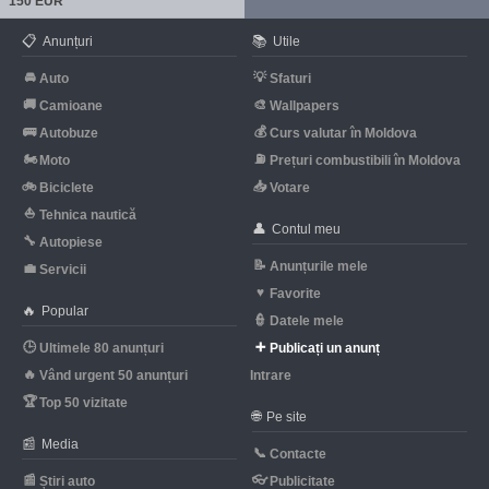
150 EUR
📋
📚
Anunțuri
Utile
🚘
💡
Auto
Sfaturi
🚚
🎨
Camioane
Wallpapers
🚌
💰
Autobuze
Curs valutar în Moldova
🏍
⛽
Moto
Prețuri combustibili în Moldova
🚲
📥
Biciclete
Votare
⛵
Tehnica nautică
👤
Contul meu
🔧
Autopiese
📝
Anunțurile mele
💼
Servicii
♥
Favorite
🔥
Popular
👮
Datele mele
🕒
➕
Ultimele 80 anunțuri
Publicați un anunț
🔥
Vând urgent 50 anunțuri
Intrare
🏆
Top 50 vizitate
🌐
Pe site
📰
Media
📞
Contacte
📰
👓
Știri auto
Publicitate