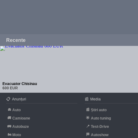
Recente
Evacuator Chisinau
600 EUR
📋
📰
Anunțuri
Media
🚘
📰
Auto
Știri auto
🚚
🌟
Camioane
Auto tuning
🚌
📍
Autobuze
Test-Drive
🏍
🏁
Moto
Autoshow