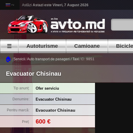
Astăzi
Astazi este
Vineri, 7 August 2026
Autoturisme
Camioane
Bicicl
☰
🏠
/
/
/
Servicii
Auto transport de pasageri / Taxi
ID:
9851
Evacuator Chisinau
Ofer serviciu
Tip anunț
Evacuator Chisinau
Denumire
Evacuator Chisinau
Pentru marcă
600 €
Preț