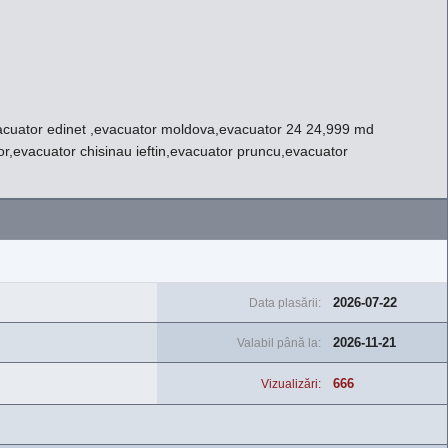
evacuator edinet ,evacuator moldova,evacuator 24 24,999 md
or,evacuator chisinau ieftin,evacuator pruncu,evacuator
2026-07-22
Data plasării:
2026-11-21
Valabil până la:
666
Vizualizări: