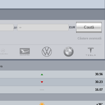
Caută
до
EUR
Căutare avansată
va
30.56
▲
30.23
▼
16.07
—
+36°