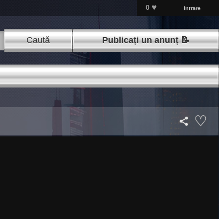
♥
0
Intrare
Caută
Publicați un anunț 📝