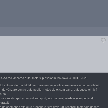
.avto.md
vinzarea auto, moto si pieselor in Moldova. // 2001 - 2026
ul auto modern al Moldovei, care reunește tot ce are nevoie un automobilist.
uri de vânzare pentru automobile, motociclete, camioane, autobuze, tehnică
 auto.
 să căutați rapid și comod transport, să comparați ofertele și să publicați
gratuit.
ră de asemenea știri auto proaspete, test-drive-uri, recenzii, materiale despre