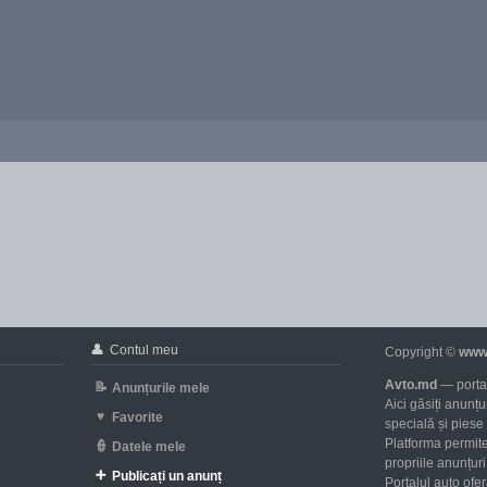
👤
Contul meu
Copyright ©
www
Avto.md
— portal
📝
Anunțurile mele
Aici găsiți anunț
♥
Favorite
specială și piese
Platforma permite
👮
Datele mele
propriile anunțuri 
➕
Publicați un anunț
Portalul auto ofe