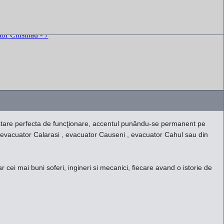
n stare perfecta de funcţionare, accentul punându-se permanent pe
i , evacuator Calarasi , evacuator Causeni , evacuator Cahul sau din
i mai buni soferi, ingineri si mecanici, fiecare avand o istorie de