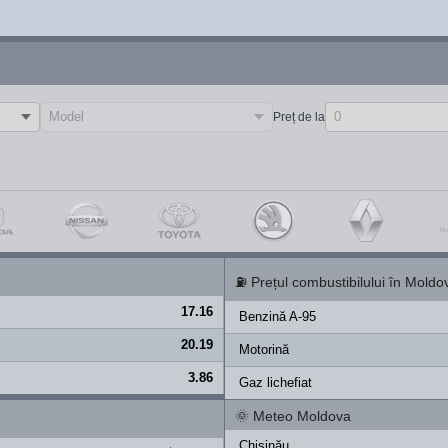
Preț de la
⛽
Prețul combustibilului în Moldo
17.16
Benzină A-95
20.19
Motorină
3.86
Gaz lichefiat
🌞
Meteo Moldova
Chișinău