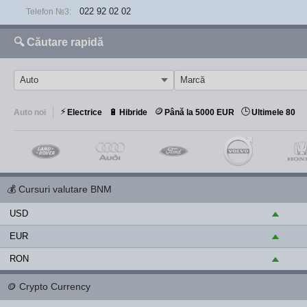
022 92 02 02
Telefon №3:
🔍 Căutare rapidă
⚡
🪙
🕒
🔋
Auto noi
Electrice
Hibride
Până la 5000 EUR
Ultimele 80
💰
Cursuri valutare BNM
USD
▲
EUR
▲
RON
▲
🪙
Crypto Currency