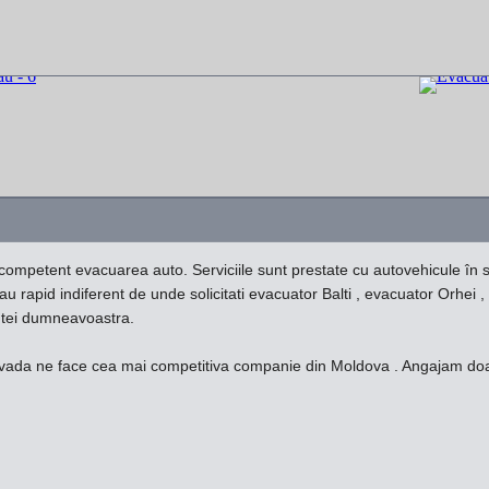
d competent evacuarea auto. Serviciile sunt prestate cu autovehicule î
inau rapid indiferent de unde solicitati evacuator Balti , evacuator Orhe
gentei dumneavoastra.
vada ne face cea mai competitiva companie din Moldova . Angajam doar ce