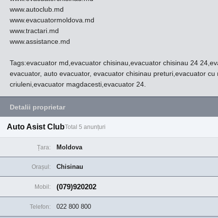
www.autoclub.md
www.evacuatormoldova.md
www.tractari.md
www.assistance.md
Tags:evacuator md,evacuator chisinau,evacuator chisinau 24 24,eva
evacuator, auto evacuator, evacuator chisinau preturi,evacuator cu 
criuleni,evacuator magdacesti,evacuator 24.
Detalii proprietar
Auto Asist Club
Total 5 anunțuri
Moldova
Țara:
Chisinau
Orașul:
(079)920202
Mobil:
022 800 800
Telefon: