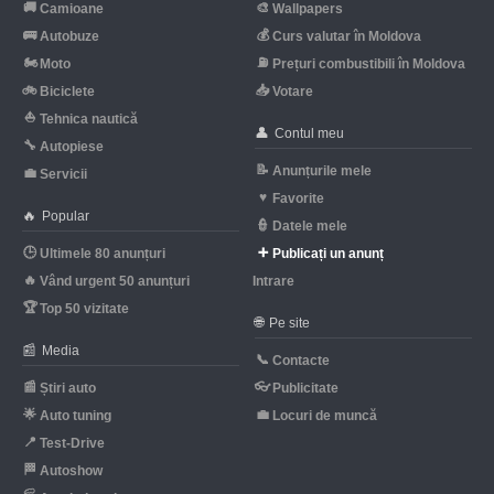
🚚
🎨
Camioane
Wallpapers
🚌
💰
Autobuze
Curs valutar în Moldova
🏍
⛽
Moto
Prețuri combustibili în Moldova
🚲
📥
Biciclete
Votare
⛵
Tehnica nautică
👤
Contul meu
🔧
Autopiese
📝
Anunțurile mele
💼
Servicii
♥
Favorite
🔥
Popular
👮
Datele mele
🕒
➕
Ultimele 80 anunțuri
Publicați un anunț
🔥
Vând urgent 50 anunțuri
Intrare
🏆
Top 50 vizitate
🌐
Pe site
📰
Media
📞
Contacte
📰
👓
Știri auto
Publicitate
🌟
💼
Auto tuning
Locuri de muncă
📍
Test-Drive
🏁
Autoshow