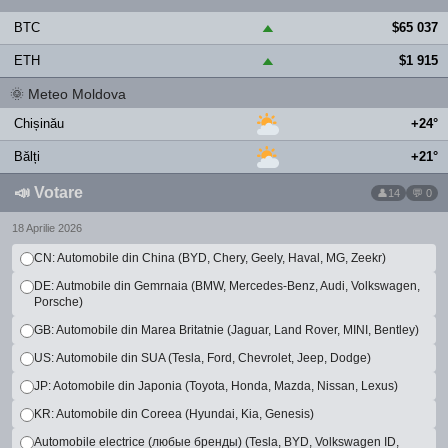
BTC
$65 037
▲
ETH
$1 915
▲
🌞
Meteo Moldova
Chișinău
+24°
Bălți
+21°
📣
Votare
14
💬 0
18 Aprilie 2026
CN: Automobile din China (BYD, Chery, Geely, Haval, MG, Zeekr)
DE: Autmobile din Gemrnaia (BMW, Mercedes-Benz, Audi, Volkswagen,
Porsche)
GB: Automobile din Marea Britatnie (Jaguar, Land Rover, MINI, Bentley)
US: Automobile din SUA (Tesla, Ford, Chevrolet, Jeep, Dodge)
JP: Aotomobile din Japonia (Toyota, Honda, Mazda, Nissan, Lexus)
KR: Automobile din Coreea (Hyundai, Kia, Genesis)
Automobile electrice (любые бренды) (Tesla, BYD, Volkswagen ID,