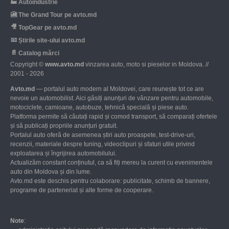
🏭
Autoindustrie
🎦
The Grand Tour pe avto.md
🎥
TopGear pe avto.md
📧
Știrile site-ului avto.md
📄
Catalog mărci
Copyright ©
www.avto.md
vinzarea auto, moto si pieselor in Moldova. //
2001 - 2026
Avto.md
— portalul auto modern al Moldovei, care reunește tot ce are
nevoie un automobilist. Aici găsiți anunțuri de vânzare pentru automobile,
motociclete, camioane, autobuze, tehnică specială și piese auto.
Platforma permite să căutați rapid și comod transport, să comparați ofertele
și să publicați propriile anunțuri gratuit.
Portalul auto oferă de asemenea știri auto proaspete, test-drive-uri,
recenzii, materiale despre tuning, videoclipuri și sfaturi utile privind
exploatarea și îngrijirea automobilului.
Actualizăm constant conținutul, ca să fiți mereu la curent cu evenimentele
auto din Moldova și din lume.
Avto.md este deschis pentru colaborare: publicitate, schimb de bannere,
programe de parteneriat și alte forme de cooperare.
Note
: