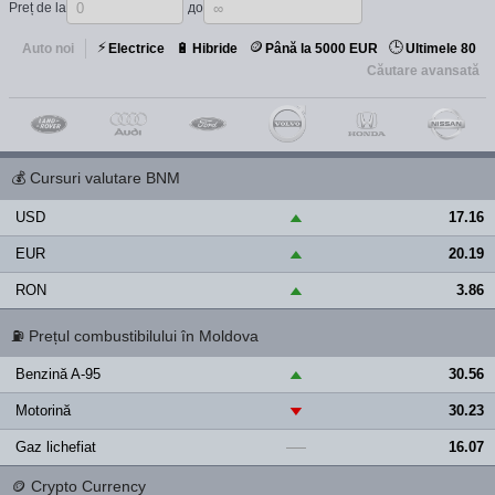
Preț de la
до
⚡
🪙
🕒
🔋
Auto noi
Electrice
Hibride
Până la 5000 EUR
Ultimele 80
Căutare avansată
💰
Cursuri valutare BNM
USD
17.16
▲
EUR
20.19
▲
RON
3.86
▲
⛽
Prețul combustibilului în Moldova
Benzină A-95
30.56
▲
Motorină
30.23
▼
Gaz lichefiat
16.07
—
🪙
Crypto Currency