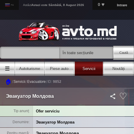
♥
0
Intrare
Astăzi
Astazi este
Sâmbătă, 8 August 2026
Caută
☰
Autoturisme
Piese auto
Servicii
Noutăți
🏠
/
/
/
Servicii
Evacuatore
ID:
9852
Эвакуатор Молдова
Ofer serviciu
Tip anunț
Эвакуатор Молдова
Denumire
Эвакуатор Молдова
Pentru marcă