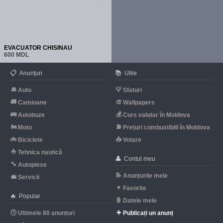
EVACUATOR CHISINAU
600 MDL
📋
📚
Anunțuri
Utile
🚘
💡
Auto
Sfaturi
🚚
🎨
Camioane
Wallpapers
🚌
💰
Autobuze
Curs valutar în Moldova
🏍
⛽
Moto
Prețuri combustibili în Moldova
🚲
📥
Biciclete
Votare
⛵
Tehnica nautică
👤
Contul meu
🔧
Autopiese
📝
Anunțurile mele
💼
Servicii
♥
Favorite
🔥
Popular
👮
Datele mele
🕒
➕
Ultimele 80 anunțuri
Publicați un anunț