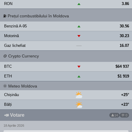
RON
3.86
▲
⛽
Prețul combustibilului în Moldova
Benzină A-95
30.56
▲
Motorină
30.23
▼
Gaz lichefiat
16.07
—
🪙
Crypto Currency
BTC
$64 937
▼
ETH
$1 919
▲
🌞
Meteo Moldova
Chișinău
+25°
Bălți
+23°
📣
Votare
14
💬 0
18 Aprilie 2026