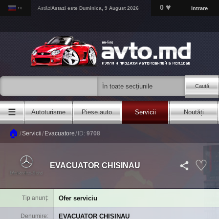
♥
0
Intrare
Astăzi
Astazi este
Duminica, 9 August 2026
Caută
☰
Autoturisme
Piese auto
Servicii
Noutăți
🏠
/
/
/
Servicii
Evacuatore
ID:
9708
EVACUATOR CHISINAU
Ofer serviciu
Tip anunț
EVACUATOR CHISINAU
Denumire