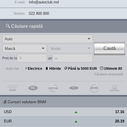
info@autoclub.md
E-mail:
022 800 800
Telefon:
🔍 Căutare rapidă
Caută
Preț de la
до
⚡
🪙
🕒
🔋
Auto noi
Electrice
Hibride
Până la 5000 EUR
Ultimele 80
Căutare avansată
💰
Cursuri valutare BNM
USD
17.16
▲
EUR
20.19
▲