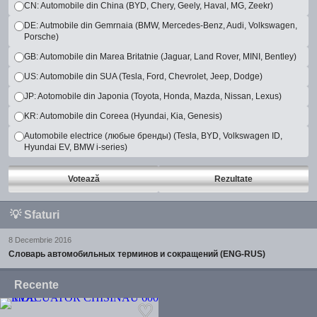
CN: Automobile din China (BYD, Chery, Geely, Haval, MG, Zeekr)
DE: Autmobile din Gemrnaia (BMW, Mercedes-Benz, Audi, Volkswagen,
Porsche)
GB: Automobile din Marea Britatnie (Jaguar, Land Rover, MINI, Bentley)
US: Automobile din SUA (Tesla, Ford, Chevrolet, Jeep, Dodge)
JP: Aotomobile din Japonia (Toyota, Honda, Mazda, Nissan, Lexus)
KR: Automobile din Coreea (Hyundai, Kia, Genesis)
Automobile electrice (любые бренды) (Tesla, BYD, Volkswagen ID,
Hyundai EV, BMW i-series)
Votează
Rezultate
💡
Sfaturi
8 Decembrie 2016
Словарь автомобильных терминов и сокращений (ENG-RUS)
Recente