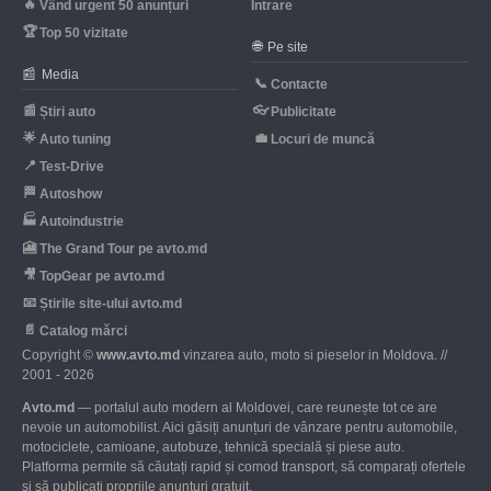
🔥
Vând urgent 50 anunțuri
Intrare
🏆
Top 50 vizitate
🌐
Pe site
📰
Media
📞
Contacte
📰
👓
Știri auto
Publicitate
🌟
💼
Auto tuning
Locuri de muncă
📍
Test-Drive
🏁
Autoshow
🏭
Autoindustrie
🎦
The Grand Tour pe avto.md
🎥
TopGear pe avto.md
📧
Știrile site-ului avto.md
📄
Catalog mărci
Copyright ©
www.avto.md
vinzarea auto, moto si pieselor in Moldova. //
2001 - 2026
Avto.md
— portalul auto modern al Moldovei, care reunește tot ce are
nevoie un automobilist. Aici găsiți anunțuri de vânzare pentru automobile,
motociclete, camioane, autobuze, tehnică specială și piese auto.
Platforma permite să căutați rapid și comod transport, să comparați ofertele
și să publicați propriile anunțuri gratuit.