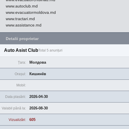
www.autoclub.md
www.evacuatormoldova.md
www.tractari.md
www.assistance.md
Detalii proprietar
Auto Asist Club
Total 5 anunțuri
Молдова
Țara:
Кишинёв
Orașul:
Mobil:
2026-04-30
Data plasării:
2026-08-30
Valabil până la:
605
Vizualizări: