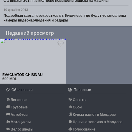
С 1 января 2014 г. в Молдове повышены акцизы на машины
10 декабря 2013
Подробная карта перекрестков в г. Кишиневе, где будут установлены
камеры видеонаблюдения и радары
Недавний просмотр
EVACUATOR CHISINAU
600 MDL
📋
📚
Объявления
Полезные
🚘
💡
Легковые
Советы
🚚
🎨
Грузовые
Обои
🚌
💰
Автобусы
Курсы валют в Молдове
🏍
⛽
Мотоциклы
Цены на топливо в Молдове
🚲
📥
Велосипеды
Голосование