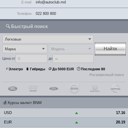
info@autoclub.md
E-mail:
022 800 800
Телефон:
🔍 Быстрый поиск
Найти
Цена от
до
⚡
🪙
🕒
🔋
Электро
Гибриды
До 5000 EUR
Последние 80
Расширенный поиск
💰
Курсы валют BNM
USD
17.16
▲
EUR
20.19
▲