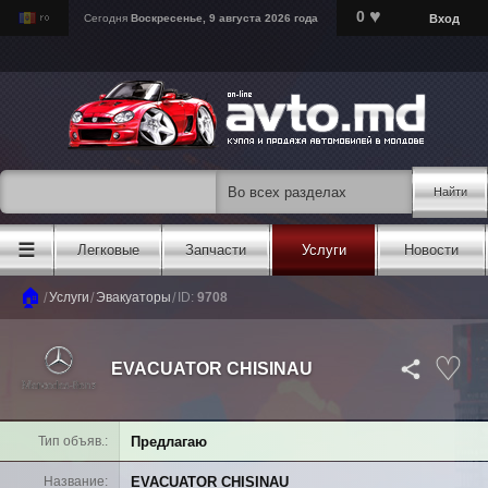
♥
0
Вход
Сегодня
Воскресенье, 9 августа 2026 года
Найти
☰
Легковые
Запчасти
Услуги
Новости
🏠
/
/
/
Услуги
Эвакуаторы
ID:
9708
EVACUATOR CHISINAU
Предлагаю
Тип объяв.
EVACUATOR CHISINAU
Название