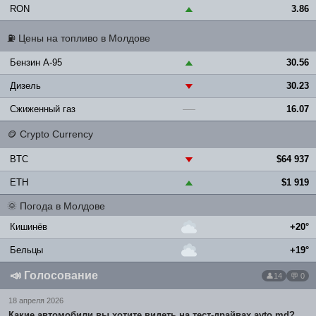
RON
3.86
▲
⛽
Цены на топливо в Молдове
Бензин A-95
30.56
▲
Дизель
30.23
▼
Сжиженный газ
16.07
—
🪙
Crypto Currency
BTC
$64 937
▼
ETH
$1 919
▲
🌞
Погода в Молдове
Кишинёв
+20°
Бельцы
+19°
📣
Голосование
14
💬 0
18 апреля 2026
Какие автомобили вы хотите видеть на тест-драйвах avto.md?