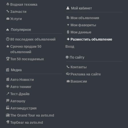
⛵
Водная техника
👤
Мой кабинет
🔧
Запчасти
📝
Мои объявления
💼
Услуги
♥
Мои фавориты
🔥
Популярное
👮
Мои данные
🕒
➕
80 последних объявлений
Разместить объявление
🔥
Срочно продам 50
Вход
объявлений
🌐
По сайту
🏆
Топ 50 посещаемых
📞
Контакты
📰
Медиа
👓
Реклама на сайте
📰
Авто Новости
💼
Вакансии
🌟
Авто тюнинг
📍
Тест-Драйв
🏁
Автошоу
🏭
Автоиндустрия
🎦
The Grand Tour на avto.md
🎥
TopGear на avto.md