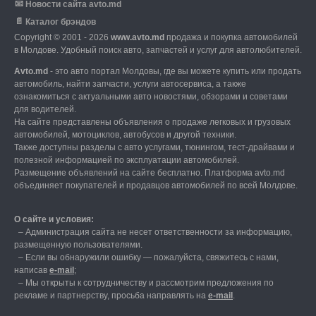
📧
Новости сайта avto.md
📄
Каталог брэндов
Copyright © 2001 - 2026
www.avto.md
продажа и покупка автомобилей
в Молдове. Удобный поиск авто, запчастей и услуг для автолюбителей.
Avto.md
- это авто портал Молдовы, где вы можете купить или продать
автомобиль,
найти запчасти, услуги автосервиса, а также
ознакомиться с актуальными авто новостями,
обзорами и советами
для водителей.
На сайте представлены объявления о продаже легковых и грузовых
автомобилей,
мотоциклов, автобусов и другой техники.
Также доступны разделы с авто услугами,
тюнингом, тест-драйвами и
полезной информацией по эксплуатации автомобилей.
Размещение объявлений на сайте бесплатно.
Платформа avto.md
объединяет покупателей и продавцов автомобилей по всей Молдове.
О сайте и условия:
–
Администрация сайта не несет ответственности за информацию,
размещенную пользователями.
–
Если вы обнаружили ошибку — пожалуйста, свяжитесь с нами
,
написав
е-mail
;
– Мы открыты к сотрудничеству и рассмотрим предложения по
рекламе и партнерству, просьба направлять на
е-mail
.