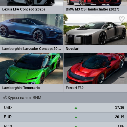
Lexus LFA Concept (2025)
BMW M3 CS Handschalter (2027)
Lamborghini Lanzador Concept 2026
Nuvolari
Lamborghini Temerario
Ferrari F80
💰
Курсы валют BNM
USD
17.16
▲
EUR
20.19
▲
RON
3.86
▲