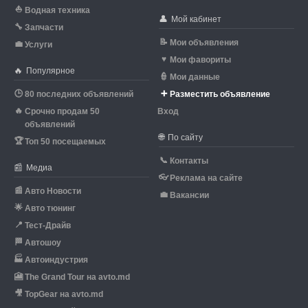
⛵
Водная техника
👤
Мой кабинет
🔧
Запчасти
📝
Мои объявления
💼
Услуги
♥
Мои фавориты
🔥
Популярное
👮
Мои данные
🕒
➕
80 последних объявлений
Разместить объявление
🔥
Срочно продам 50
Вход
объявлений
🌐
По сайту
🏆
Топ 50 посещаемых
📞
Контакты
📰
Медиа
👓
Реклама на сайте
📰
Авто Новости
💼
Вакансии
🌟
Авто тюнинг
📍
Тест-Драйв
🏁
Автошоу
🏭
Автоиндустрия
🎦
The Grand Tour на avto.md
🎥
TopGear на avto.md