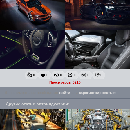
👍
❤️
😮
😄
😢
👎
0
0
0
0
0
0
Просмотров: 6215
Для комментария необходимо
войти
или
зарегистрироваться
.
Другие
статьи автоиндустрии
: