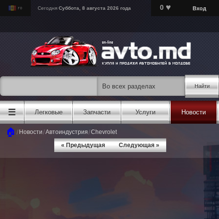
♥
0
Вход
Сегодня
Суббота, 8 августа 2026 года
Найти
☰
Легковые
Запчасти
Услуги
Новости
🏠
/
/
/
Новости
Автоиндустрия
Chevrolet
« Предыдущая
Следующая »