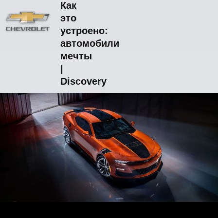
Как
это
устроено:
автомобили
мечты
|
Discovery