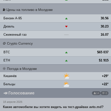
⛽
Цены на топливо в Молдове
Бензин A-95
30.56
▲
Дизель
30.23
▼
Сжиженный газ
16.07
—
🪙
Crypto Currency
BTC
$65 037
▲
ETH
$1 915
▲
🌞
Погода в Молдове
Кишинёв
+29°
Бельцы
+22°
📣
Голосование
14
💬 0
18 апреля 2026
Какие автомобили вы хотите видеть на тест-драйвах avto.md?