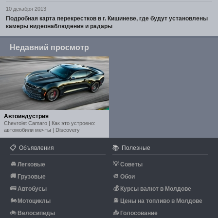
10 декабря 2013
Подробная карта перекрестков в г. Кишиневе, где будут установлены
камеры видеонаблюдения и радары
Недавний просмотр
Автоиндустрия
Chevrolet Camaro | Как это устроено:
автомобили мечты | Discovery
📋
📚
Объявления
Полезные
🚘
💡
Легковые
Советы
🚚
🎨
Грузовые
Обои
🚌
💰
Автобусы
Курсы валют в Молдове
🏍
⛽
Мотоциклы
Цены на топливо в Молдове
🚲
📥
Велосипеды
Голосование