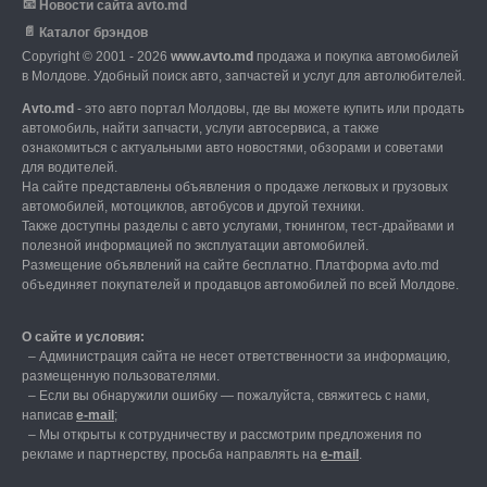
📧
Новости сайта avto.md
📄
Каталог брэндов
Copyright © 2001 - 2026
www.avto.md
продажа и покупка автомобилей
в Молдове. Удобный поиск авто, запчастей и услуг для автолюбителей.
Avto.md
- это авто портал Молдовы, где вы можете купить или продать
автомобиль,
найти запчасти, услуги автосервиса, а также
ознакомиться с актуальными авто новостями,
обзорами и советами
для водителей.
На сайте представлены объявления о продаже легковых и грузовых
автомобилей,
мотоциклов, автобусов и другой техники.
Также доступны разделы с авто услугами,
тюнингом, тест-драйвами и
полезной информацией по эксплуатации автомобилей.
Размещение объявлений на сайте бесплатно.
Платформа avto.md
объединяет покупателей и продавцов автомобилей по всей Молдове.
О сайте и условия:
–
Администрация сайта не несет ответственности за информацию,
размещенную пользователями.
–
Если вы обнаружили ошибку — пожалуйста, свяжитесь с нами
,
написав
е-mail
;
– Мы открыты к сотрудничеству и рассмотрим предложения по
рекламе и партнерству, просьба направлять на
е-mail
.