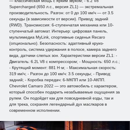
— классическая мощь с ярким звуком; - 6.2 V8
Supercharged (650 л.с., версия ZL1) — экстремальная
производительность. Разгон: от 0 до 100 км/ч — от 3.5
секунды (в зависимости от версии). Привод: задний
(RWD). Трансмиссия: 6-ступенчатая механика или 10-
ступенчатый автомат. Интерьер: цифровая панель,
мультимедиа MyLink, спортивные сиденья Recaro
(опционально). Безопасность: адаптивный круиз-
контроль, система удержания в полосе, камера заднего
вида, датчики слепых зон. Характеристики версии ZL1: -
Двигатель: 6.2L V8 с компрессором; - Мощность: 650 л.с.;
- Крутящий момент: 881 Н·м; - Максимальная скорость:
319 км/ч; - Разгон до 100 км/ч: 3.5 секунды; - Привод:
задний; - Коробка передач: 6-МКПП или 10-АКПП.
Chevrolet Camaro 2022 — это автомобиль с характером,
который способен подарить незабываемые ощущения за
рулем. Он подойдет как для повседневной езды, так и
для трека, сохраняя легендарный дух маслкаров в
современном исполнении.