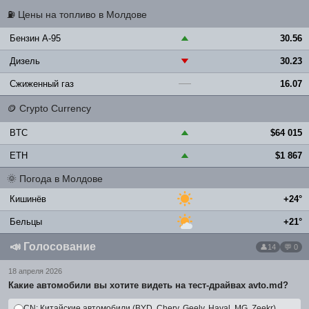
⛽
Цены на топливо в Молдове
Бензин A-95
30.56
▲
Дизель
30.23
▼
Сжиженный газ
16.07
—
🪙
Crypto Currency
BTC
$64 015
▲
ETH
$1 867
▲
🌞
Погода в Молдове
Кишинёв
+24°
Бельцы
+21°
📣
Голосование
14
💬 0
18 апреля 2026
Какие автомобили вы хотите видеть на тест-драйвах avto.md?
CN: Китайские автомобили (BYD, Chery, Geely, Haval, MG, Zeekr)