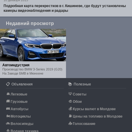
Подробная карта перекрестков в г. Кишиневе, где будут установлены
камеры видеонаблюдения и радары
Недавний просмотр
Автоиндустрия
Производство BMW 3-Series 2019 (G20)
На Заводе БМВ в Мюнхене
📋
📚
Объявления
Полезные
🚘
💡
Легковые
Советы
🚚
🎨
Грузовые
Обои
🚌
💰
Автобусы
Курсы валют в Молдове
🏍
⛽
Мотоциклы
Цены на топливо в Молдове
🚲
📥
Велосипеды
Голосование
⛵
Водная техника