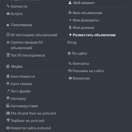
👤
Мой кабинет
🔧
Запчасти
📝
Мои объявления
💼
Услуги
♥
Мои фавориты
🔥
Популярное
👮
Мои данные
🕒
➕
80 последних объявлений
Разместить объявление
🔥
Срочно продам 50
Вход
объявлений
🌐
По сайту
🏆
Топ 50 посещаемых
📞
Контакты
📰
Медиа
👓
Реклама на сайте
📰
Авто Новости
💼
Вакансии
🌟
Авто тюнинг
📍
Тест-Драйв
🏁
Автошоу
🏭
Автоиндустрия
🎦
The Grand Tour на avto.md
🎥
TopGear на avto.md
📧
Новости сайта avto.md