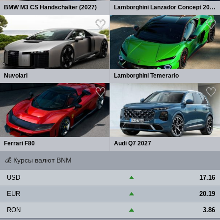
BMW M3 CS Handschalter (2027)
Lamborghini Lanzador Concept 2026
Nuvolari
Lamborghini Temerario
Ferrari F80
Audi Q7 2027
💰
Курсы валют BNM
USD
17.16
▲
EUR
20.19
▲
RON
3.86
▲