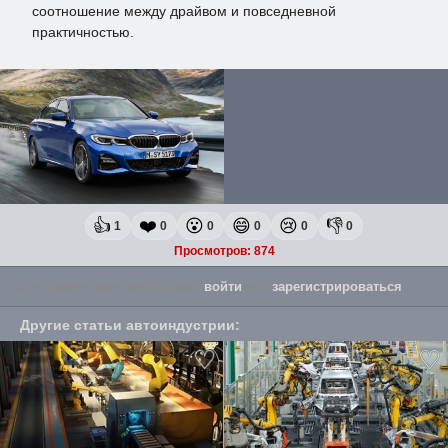
соотношение между драйвом и повседневной
практичностью.
👍
❤️
😮
😄
😢
👎
1
0
0
0
0
0
Просмотров: 874
Для комментария необходимо
войти
или
зарегистрироваться
.
Другие
статьи автоиндустрии
: