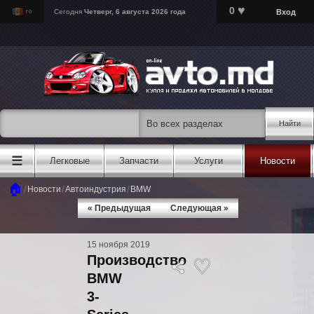
♥
0
Вход
Сегодня
Четверг, 6 августа 2026 года
Найти
☰
Легковые
Запчасти
Услуги
Новости
🏠
/
/
/
Новости
Автоиндустрия
BMW
« Предыдущая
Следующая »
15 ноября 2019
Производство
BMW
3-