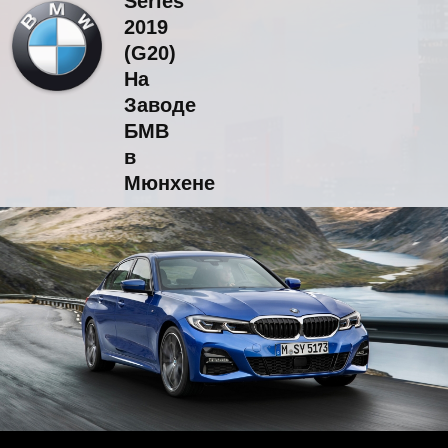
Series
2019
(G20)
На
Заводе
БМВ
в
Мюнхене