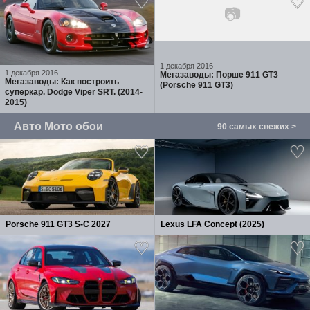
📷
1 декабря 2016
1 декабря 2016
Мегазаводы: Порше 911 GT3
Мегазаводы: Как построить
(Porsche 911 GT3)
суперкар. Dodge Viper SRT. (2014-
2015)
Авто Мото обои
90 самых свежих >
Porsche 911 GT3 S-C 2027
Lexus LFA Concept (2025)