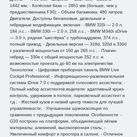
1442 мм; - Колёсная база — 2851 мм (больше, чем у
предшественника F30); - Объем багажника: 480 литров;
Двигатели: Доступны бензиновые, дизельные и
гибридные модификации, включая: - BMW 320i — 2.0 л,
184 л.с.; - BMW 330i — 2.0 л, 258 л.с.; - BMW M340i xDrive
— 3.0 л, рядная "шестёрка" с турбонаддувом, 374 л.с.,
полный привод; - Дизельные версии — 318d, 320d и 330d
с различной мощностью от 150 до 265 л.с.; - Плагин-
гибрид — 330e с общей мощностью 252 л.с. и
возможностью проехать до 60 км на электричестве.
Технологии: - Цифровая приборная панель BMW Live
Cockpit Professional; - Информационно-развлекательная
система iDrive 7.0 с поддержкой голосового ассистента; -
Полный набор ассистентов водителя: адаптивный круиз-
контроль, удержание в полосе, парковочный ассистент и
т.д.; - Жесткий кузов и низкий центр тяжести для лучшей
управляемости; - Улучшенная шумоизоляция по
сравнению с предыдущим поколением. Особенности: -
G20 построен на платформе, объединяющей лёгкие
материалы: алюминий, высокопрочная сталь; -
Увеличенный комфорт и простора в салоне; - Отличное