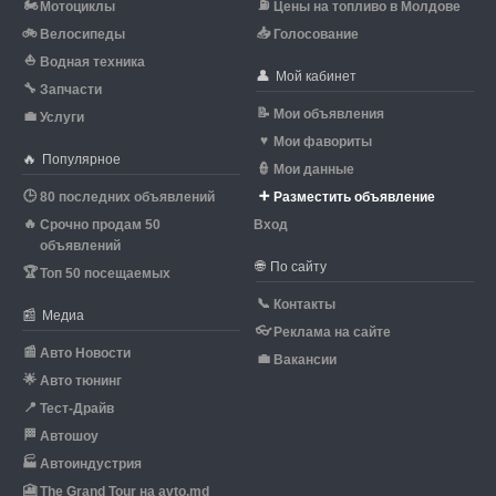
🏍
⛽
Мотоциклы
Цены на топливо в Молдове
🚲
📥
Велосипеды
Голосование
⛵
Водная техника
👤
Мой кабинет
🔧
Запчасти
📝
Мои объявления
💼
Услуги
♥
Мои фавориты
🔥
Популярное
👮
Мои данные
🕒
➕
80 последних объявлений
Разместить объявление
🔥
Срочно продам 50
Вход
объявлений
🌐
По сайту
🏆
Топ 50 посещаемых
📞
Контакты
📰
Медиа
👓
Реклама на сайте
📰
Авто Новости
💼
Вакансии
🌟
Авто тюнинг
📍
Тест-Драйв
🏁
Автошоу
🏭
Автоиндустрия
🎦
The Grand Tour на avto.md