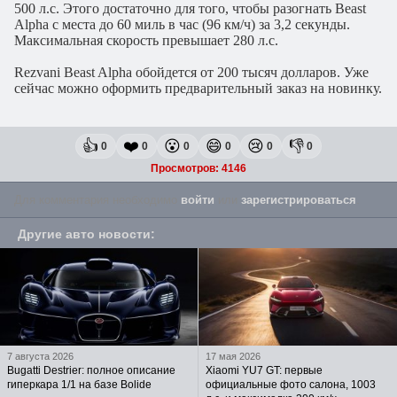
500 л.с. Этого достаточно для того, чтобы разогнать Beast
Alpha с места до 60 миль в час (96 км/ч) за 3,2 секунды.
Максимальная скорость превышает 280 л.с.
Rezvani Beast Alpha обойдется от 200 тысяч долларов. Уже
сейчас можно оформить предварительный заказ на новинку.
👍
❤️
😮
😄
😢
👎
0
0
0
0
0
0
Просмотров: 4146
Для комментария необходимо
войти
или
зарегистрироваться
.
Другие авто новости
:
7 августа 2026
17 мая 2026
Bugatti Destrier: полное описание
Xiaomi YU7 GT: первые
гиперкара 1/1 на базе Bolide
официальные фото салона, 1003