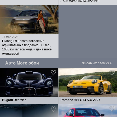
л.с. и максималка 300 км/ч
17 мая 2026
Lixiang L9 нового поколения
официально в продаже: 571 л.с.,
1650 км запаса хода и цена ниже
ожидаемой
Авто Мото обои
90 самых свежих >
Bugatti Destrier
Porsche 911 GT3 S-C 2027