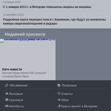
4 января 2014
С 1 января 2014 г. в Молдове повышены акцизы на машины
10 декабря 2013
Подробная карта перекрестков в г. Кишиневе, где будут установлены
камеры видеонаблюдения и радары
Недавний просмотр
Авто новости
Rezvani представили 500-сильный
суперкар Beast Alpha
📋
📚
Объявления
Полезные
🚘
💡
Легковые
Советы
🚚
🎨
Грузовые
Обои
🚌
💰
Автобусы
Курсы валют в Молдове