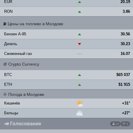
EUR
20.19
▲
RON
3.86
▲
⛽
Цены на топливо в Молдове
Бензин A-95
30.56
▲
Дизель
30.23
▼
Сжиженный газ
16.07
—
🪙
Crypto Currency
BTC
$65 037
▲
ETH
$1 915
▲
🌞
Погода в Молдове
Кишинёв
+31°
Бельцы
+27°
📣
Голосование
14
💬 0