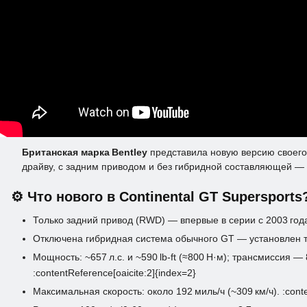
Британская марка Bentley
представила новую версию своег
драйву, с задним приводом и без гибридной составляющей — 
⚙️ Что нового в Continental GT Supersports
Только задний привод (RWD) — впервые в серии с 2003 года. 
Отключена гибридная система обычного GT — установлен тур
Мощность: ~657 л.с. и ~590 lb‑ft (≈800 Н·м); трансмисси
:contentReference[oaicite:2]{index=2}
Максимальная скорость: около 192 миль/ч (~309 км/ч). :conte