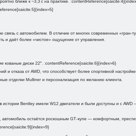
роятно ближе к ~3,3 с на практике. :contentReference[oaicite:4]{inde
erence[oaicite:5]{index=5}
ю связь с автомобилем. В отличие от многих современных «гран‑т
сть и даёт более «чистое» ощущение от управления.
кованые диски 22″. :contentReference[oaicite:6]{index=6}
 и отказа от AWD, что способствует более спортивной настройке. :
ные отделки Mulliner и персонализация по желанию клиента.
в истории Bentley имели W12 двигатели и были доступны и с AWD 
в, автомобиль остаётся роскошным GT‑купе — комфортным, прести
ence[oaicite:9]{index=9}