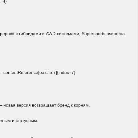
x=4}
уреров» с гибридами и AWD‑системами, Supersports очищена
contentReference[oaicite:7]{index=7}
— новая версия возвращает бренд к корням.
жным и статусным.