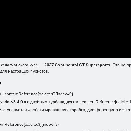
о флагманского купе —
2027 Continental GT Supersports
. Это не 
для настоящих пуристов.
?
:contentReference[oaicite:0]{index=0}
бо‑V8 4.0 л с двойным турбонаддувом. :contentReference[oaicite:1
я — 8‑ступенчатая «роботизированная» коробка, дифференциал с эл
ntReference[oaicite:3]{index=3}