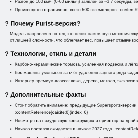
Разгон до 100 км/ч (0‑60 миль/ч) заявлен за ~3,7 секунды, ве
Производство ограничено: всего 500 экземпляров. :contentRef
? Почему Purist‑версия?
Модель направлена на тех, кто ценит настоящую механическу
от лишней сложности, что облегчает вес, повышает отзывчиво
? Технологии, стиль и детали
Карбоно‑керамические тормоза, усиленная подвеска и лёгкие 
Вес машины уменьшен за счёт удаления заднего ряда сидений
Интерьер премиум‑класса: кожа, дерево, металл, эксклюзив
? Дополнительные факты
Стоит обратить внимание: предыдущие Supersports‑версии 
:contentReference[oaicite:8]{index=8}
Несмотря на похудевшую конструкцию и ориентир на драй
Начало поставок ожидается в начале 2027 года. :contentRefer