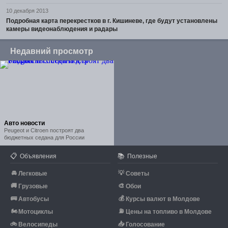
10 декабря 2013
Подробная карта перекрестков в г. Кишиневе, где будут установлены
камеры видеонаблюдения и радары
Недавний просмотр
Авто новости
Peugeot и Citroen построят два
бюджетных седана для России
📋
📚
Объявления
Полезные
🚘
💡
Легковые
Советы
🚚
🎨
Грузовые
Обои
🚌
💰
Автобусы
Курсы валют в Молдове
🏍
⛽
Мотоциклы
Цены на топливо в Молдове
🚲
📥
Велосипеды
Голосование