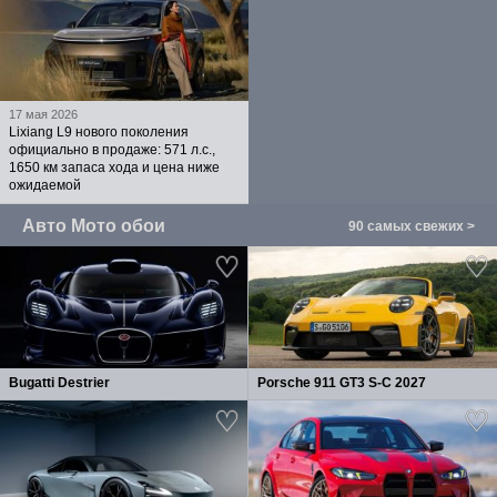
17 мая 2026
Lixiang L9 нового поколения
официально в продаже: 571 л.с.,
1650 км запаса хода и цена ниже
ожидаемой
Авто Мото обои
90 самых свежих >
Bugatti Destrier
Porsche 911 GT3 S-C 2027