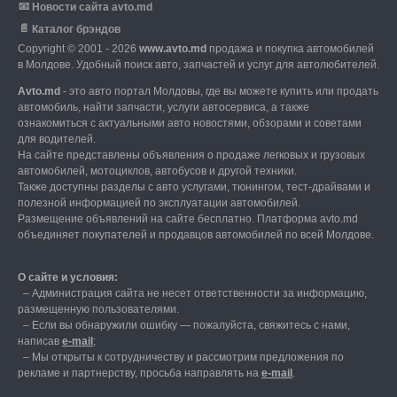
📧
Новости сайта avto.md
📄
Каталог брэндов
Copyright © 2001 - 2026
www.avto.md
продажа и покупка автомобилей
в Молдове. Удобный поиск авто, запчастей и услуг для автолюбителей.
Avto.md
- это авто портал Молдовы, где вы можете купить или продать
автомобиль,
найти запчасти, услуги автосервиса, а также
ознакомиться с актуальными авто новостями,
обзорами и советами
для водителей.
На сайте представлены объявления о продаже легковых и грузовых
автомобилей,
мотоциклов, автобусов и другой техники.
Также доступны разделы с авто услугами,
тюнингом, тест-драйвами и
полезной информацией по эксплуатации автомобилей.
Размещение объявлений на сайте бесплатно.
Платформа avto.md
объединяет покупателей и продавцов автомобилей по всей Молдове.
О сайте и условия:
–
Администрация сайта не несет ответственности за информацию,
размещенную пользователями.
–
Если вы обнаружили ошибку — пожалуйста, свяжитесь с нами
,
написав
е-mail
;
– Мы открыты к сотрудничеству и рассмотрим предложения по
рекламе и партнерству, просьба направлять на
е-mail
.