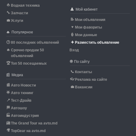
⛵
Водная техника
👤
Мой кабинет
🔧
Запчасти
📝
Мои объявления
💼
Услуги
♥
Мои фавориты
🔥
Популярное
👮
Мои данные
🕒
➕
80 последних объявлений
Разместить объявление
🔥
Срочно продам 50
Вход
объявлений
🌐
По сайту
🏆
Топ 50 посещаемых
📞
Контакты
📰
Медиа
👓
Реклама на сайте
📰
Авто Новости
💼
Вакансии
🌟
Авто тюнинг
📍
Тест-Драйв
🏁
Автошоу
🏭
Автоиндустрия
🎦
The Grand Tour на avto.md
🎥
TopGear на avto.md