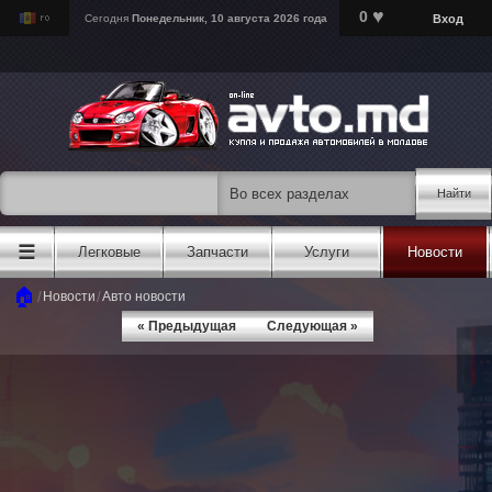
♥
0
Вход
Сегодня
Понедельник, 10 августа 2026 года
Найти
☰
Легковые
Запчасти
Услуги
Новости
🏠
/
/
Новости
Авто новости
« Предыдущая
Следующая »