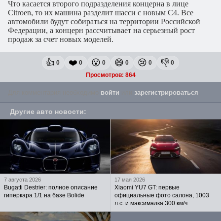
Что касается второго подразделения концерна в лице
Citroen, то их машина разделит шасси с новым C4. Все
автомобили будут собираться на территории Российской
Федерации, а концерн рассчитывает на серьезный рост
продаж за счет новых моделей.
👍
❤️
😮
😄
😢
👎
0
0
0
0
0
0
Просмотров: 864
Для комментария необходимо
войти
или
зарегистрироваться
.
Другие авто новости
:
7 августа 2026
17 мая 2026
Bugatti Destrier: полное описание
Xiaomi YU7 GT: первые
гиперкара 1/1 на базе Bolide
официальные фото салона, 1003
л.с. и максималка 300 км/ч