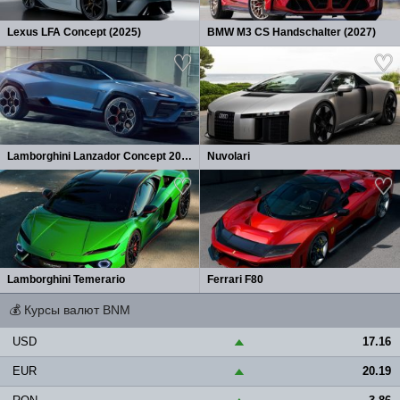
Lexus LFA Concept (2025)
BMW M3 CS Handschalter (2027)
Lamborghini Lanzador Concept 2026
Nuvolari
Lamborghini Temerario
Ferrari F80
💰
Курсы валют BNM
USD
17.16
▲
EUR
20.19
▲