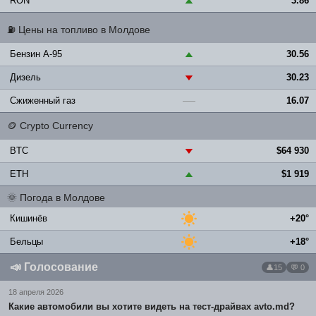
RON
3.86
▲
⛽
Цены на топливо в Молдове
Бензин A-95
30.56
▲
Дизель
30.23
▼
Сжиженный газ
16.07
—
🪙
Crypto Currency
BTC
$64 930
▼
ETH
$1 919
▲
🌞
Погода в Молдове
Кишинёв
+20°
Бельцы
+18°
📣
Голосование
15
💬 0
18 апреля 2026
Какие автомобили вы хотите видеть на тест-драйвах avto.md?