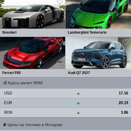
Nuvolari
Lamborghini Temerario
Ferrari F80
Audi Q7 2027
💰
Курсы валют BNM
USD
17.16
▲
EUR
20.19
▲
RON
3.86
▲
⛽
Цены на топливо в Молдове