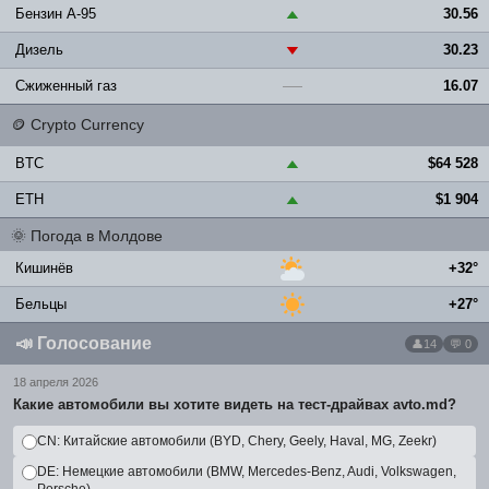
Бензин A-95
30.56
▲
Дизель
30.23
▼
Сжиженный газ
16.07
—
🪙
Crypto Currency
BTC
$64 528
▲
ETH
$1 904
▲
🌞
Погода в Молдове
Кишинёв
+32°
Бельцы
+27°
📣
Голосование
14
💬 0
18 апреля 2026
Какие автомобили вы хотите видеть на тест-драйвах avto.md?
CN: Китайские автомобили (BYD, Chery, Geely, Haval, MG, Zeekr)
DE: Немецкие автомобили (BMW, Mercedes-Benz, Audi, Volkswagen,