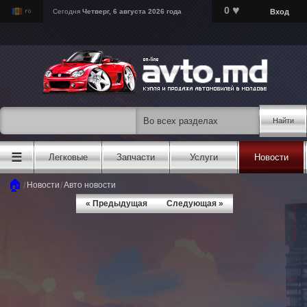
♥
0
Вход
Сегодня
Четверг, 6 августа 2026 года
Найти
☰
Легковые
Запчасти
Услуги
Новости
🏠
/
/
Новости
Авто новости
« Предыдущая
Следующая »