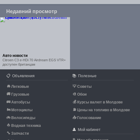
Недавний просмотр
Авто новости
Citroen C3 e-HDi 70 Airdream EGS VTR+
доступен британцам
📋
📚
Объявления
Полезные
🚘
💡
Легковые
Советы
🚚
🎨
Грузовые
Обои
🚌
💰
Автобусы
Курсы валют в Молдове
🏍
⛽
Мотоциклы
Цены на топливо в Молдове
🚲
📥
Велосипеды
Голосование
⛵
Водная техника
👤
Мой кабинет
🔧
Запчасти