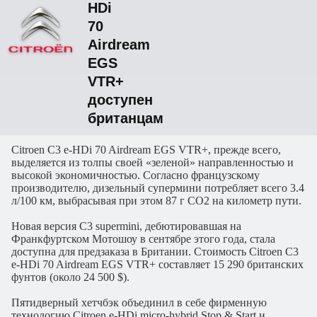
HDi
70
Airdream
EGS
VTR+
доступен
британцам
Citroen C3 e-HDi 70 Airdream EGS VTR+, прежде всего,
выделяется из толпы своей «зеленой» направленностью и
высокой экономичностью. Согласно французскому
производителю, дизельный супермини потребляет всего 3.4
л/100 км, выбрасывая при этом 87 г СО2 на километр пути.
Новая версия C3 supermini, дебютировавшая на
Франкфуртском Мотошоу в сентябре этого года, стала
доступна для предзаказа в Британии. Стоимость Citroen C3
e-HDi 70 Airdream EGS VTR+ составляет 15 290 британских
фунтов (около 24 500 $).
Пятидверный хетчбэк объединил в себе фирменную
технологию Citroеn e-HDi micro-hybrid Stop & Start и