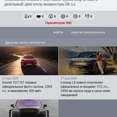
дизельный двигатель мощностью 68 л.с.
👍
❤️
😮
😄
😢
👎
0
0
0
0
0
0
Просмотров: 891
Для комментария необходимо
войти
или
зарегистрироваться
.
Другие авто новости
:
17 мая 2026
17 мая 2026
Xiaomi YU7 GT: первые
Lixiang L9 нового поколения
официальные фото салона, 1003
официально в продаже: 571 л.с.,
л.с. и максималка 300 км/ч
1650 км запаса хода и цена ниже
ожидаемой