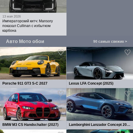
13 мая 2026
Императорский китч: Mansory
показал Cullinan с избытком
карбона
Авто Мото обои
90 самых свежих >
Porsche 911 GT3 S-C 2027
Lexus LFA Concept (2025)
BMW M3 CS Handschalter (2027)
Lamborghini Lanzador Concept 2026