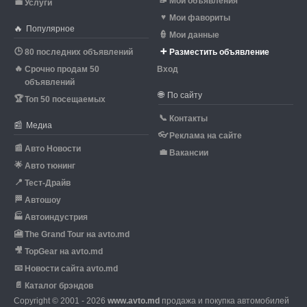
📝
Мои объявления
💼
Услуги
♥
Мои фавориты
🔥
Популярное
👮
Мои данные
🕒
➕
80 последних объявлений
Разместить объявление
🔥
Срочно продам 50
Вход
объявлений
🌐
По сайту
🏆
Топ 50 посещаемых
📞
Контакты
📰
Медиа
👓
Реклама на сайте
📰
Авто Новости
💼
Вакансии
🌟
Авто тюнинг
📍
Тест-Драйв
🏁
Автошоу
🏭
Автоиндустрия
🎦
The Grand Tour на avto.md
🎥
TopGear на avto.md
📧
Новости сайта avto.md
📄
Каталог брэндов
Copyright © 2001 - 2026
www.avto.md
продажа и покупка автомобилей