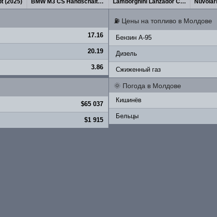
t (2025)
BMW M3 CS Handschalter (2027)
Lamborghini Lanzador Concept 2026
Nuvolar
⛽
Цены на топливо в Молдове
17.16
Бензин A-95
20.19
Дизель
3.86
Сжиженный газ
🌞
Погода в Молдове
Кишинёв
$65 037
Бельцы
$1 915