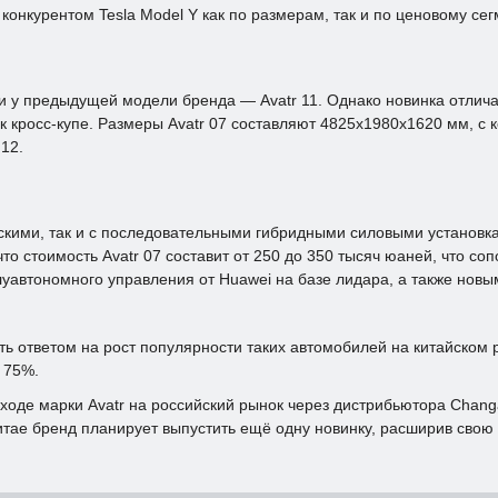
онкурентом Tesla Model Y как по размерам, так и по ценовому сег
о и у предыдущей модели бренда — Avatr 11. Однако новинка отли
е к кросс-купе. Размеры Avatr 07 составляют 4825х1980х1620 мм, 
12.
ескими, так и с последовательными гибридными силовыми установк
то стоимость Avatr 07 составит от 250 до 350 тысяч юаней, что соп
уавтономного управления от Huawei на базе лидара, а также нов
ответом на рост популярности таких автомобилей на китайском рын
 75%.
де марки Avatr на российский рынок через дистрибьютора Changan
 Китае бренд планирует выпустить ещё одну новинку, расширив сво