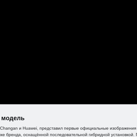
ю модель
й Changan и Huawei, представил первые официальные изображения 
ке бренда, оснащённой последовательной гибридной установкой. П