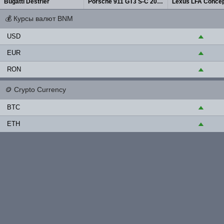
Bugatti Destrier
Porsche 911 GT3 S-C 2027
Lexus LFA Concep
💰
Курсы валют BNM
USD
▲
EUR
▲
RON
▲
🪙
Crypto Currency
BTC
▲
ETH
▲