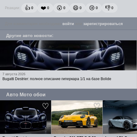
👍
❤️
😮
😄
😢
👎
Реакции:
0
0
0
0
0
0
Для комментария необходимо
войти
или
зарегистрироваться
.
Другие авто новости
:
7 августа 2026
Bugatti Destrier: полное описание гиперкара 1/1 на базе Bolide
Авто Мото обои