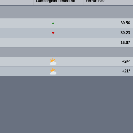
i
Lamborghini Temerario
Ferrari F80
30.56
▲
30.23
▼
16.07
—
+24°
+21°