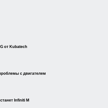
G от Kubatech
 проблемы с двигателем
танет Infiniti M