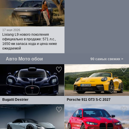
17 мая 2026
Lixiang L9 нового поколения
официально в продаже: 571 л.с.,
1650 км запаса хода и цена ниже
ожидаемой
Авто Мото обои
90 самых свежих >
Bugatti Destrier
Porsche 911 GT3 S-C 2027