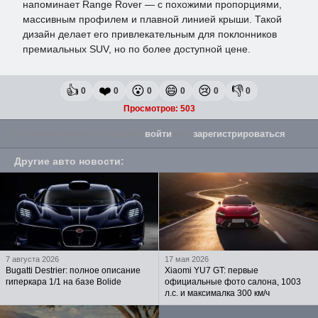
напоминает Range Rover — с похожими пропорциями,
массивным профилем и плавной линией крыши. Такой
дизайн делает его привлекательным для поклонников
премиальных SUV, но по более доступной цене.
👍
❤️
😮
😄
😢
👎
0
0
0
0
0
0
Просмотров: 503
Для комментария необходимо
войти
или
зарегистрироваться
.
Другие авто новости
:
7 августа 2026
17 мая 2026
Bugatti Destrier: полное описание
Xiaomi YU7 GT: первые
гиперкара 1/1 на базе Bolide
официальные фото салона, 1003
л.с. и максималка 300 км/ч