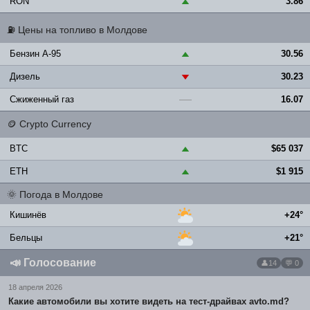
RON
3.86
▲
⛽
Цены на топливо в Молдове
Бензин A-95
30.56
▲
Дизель
30.23
▼
Сжиженный газ
16.07
—
🪙
Crypto Currency
BTC
$65 037
▲
ETH
$1 915
▲
🌞
Погода в Молдове
Кишинёв
+24°
Бельцы
+21°
📣
Голосование
14
💬 0
18 апреля 2026
Какие автомобили вы хотите видеть на тест-драйвах avto.md?