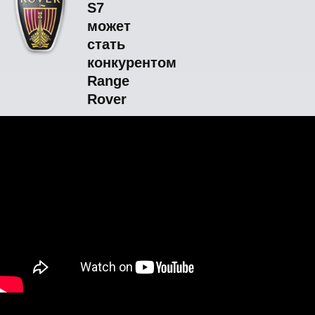
S7
может
стать
конкурентом
Range
Rover