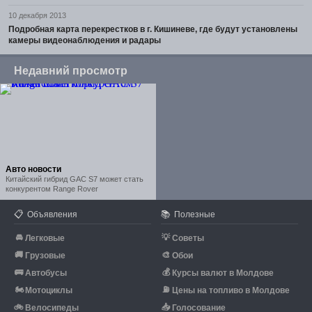
10 декабря 2013
Подробная карта перекрестков в г. Кишиневе, где будут установлены
камеры видеонаблюдения и радары
Недавний просмотр
Авто новости
Китайский гибрид GAC S7 может стать
конкурентом Range Rover
📋
📚
Объявления
Полезные
🚘
💡
Легковые
Советы
🚚
🎨
Грузовые
Обои
🚌
💰
Автобусы
Курсы валют в Молдове
🏍
⛽
Мотоциклы
Цены на топливо в Молдове
🚲
📥
Велосипеды
Голосование