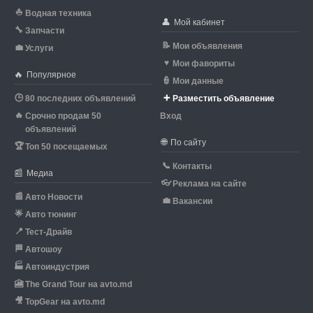
⛵
Водная техника
👤
Мой кабинет
🔧
Запчасти
📝
Мои объявления
💼
Услуги
♥
Мои фавориты
🔥
Популярное
👮
Мои данные
🕒
➕
80 последних объявлений
Разместить объявление
🔥
Срочно продам 50
Вход
объявлений
🌐
По сайту
🏆
Топ 50 посещаемых
📞
Контакты
📰
Медиа
👓
Реклама на сайте
📰
Авто Новости
💼
Вакансии
🌟
Авто тюнинг
📍
Тест-Драйв
🏁
Автошоу
🏭
Автоиндустрия
🎦
The Grand Tour на avto.md
🎥
TopGear на avto.md