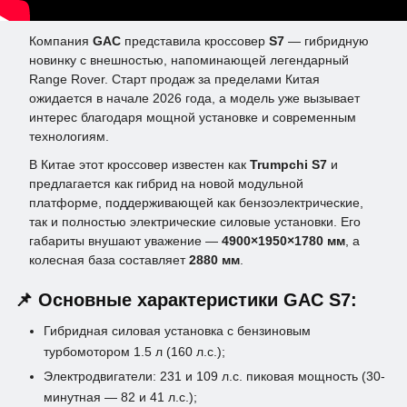
Компания
GAC
представила кроссовер
S7
— гибридную
новинку с внешностью, напоминающей легендарный
Range Rover. Старт продаж за пределами Китая
ожидается в начале 2026 года, а модель уже вызывает
интерес благодаря мощной установке и современным
технологиям.
В Китае этот кроссовер известен как
Trumpchi S7
и
предлагается как гибрид на новой модульной
платформе, поддерживающей как бензоэлектрические,
так и полностью электрические силовые установки. Его
габариты внушают уважение —
4900×1950×1780 мм
, а
колесная база составляет
2880 мм
.
📌
Основные характеристики GAC S7:
Гибридная силовая установка с бензиновым
турбомотором 1.5 л (160 л.с.);
Электродвигатели: 231 и 109 л.с. пиковая мощность (30-
минутная — 82 и 41 л.с.);