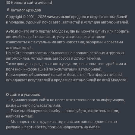
📧
Новости сайта avto.md
📄
Каталог брэндов
Copyright © 2001 - 2026
www.avto.md
продажа и покупка автомобилей
в Молдове. Удобный поиск авто, запчастей и услуг для автолюбителей.
Avto.md
- это авто портал Молдовы, где вы можете купить или продать
автомобиль,
найти запчасти, услуги автосервиса, а также
ознакомиться с актуальными авто новостями,
обзорами и советами
для водителей.
На сайте представлены объявления о продаже легковых и грузовых
автомобилей,
мотоциклов, автобусов и другой техники.
Также доступны разделы с авто услугами,
тюнингом, тест-драйвами и
полезной информацией по эксплуатации автомобилей.
Размещение объявлений на сайте бесплатно.
Платформа avto.md
объединяет покупателей и продавцов автомобилей по всей Молдове.
О сайте и условия:
–
Администрация сайта не несет ответственности за информацию,
размещенную пользователями.
–
Если вы обнаружили ошибку — пожалуйста, свяжитесь с нами
,
написав
е-mail
;
– Мы открыты к сотрудничеству и рассмотрим предложения по
рекламе и партнерству, просьба направлять на
е-mail
.