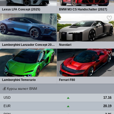
Lexus LFA Concept (2025)
BMW M3 CS Handschalter (2027)
Lamborghini Lanzador Concept 2026
Nuvolari
Lamborghini Temerario
Ferrari F80
💰
Курсы валют BNM
USD
17.16
▲
EUR
20.19
▲